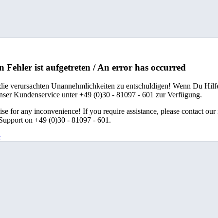
n Fehler ist aufgetreten / An error has occurred
 die verursachten Unannehmlichkeiten zu entschuldigen! Wenn Du Hilfe
unser Kundenservice unter +49 (0)30 - 81097 - 601 zur Verfügung.
se for any inconvenience! If you require assistance, please contact our
upport on +49 (0)30 - 81097 - 601.
e