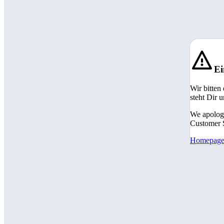
Ei
Wir bitten
steht Dir 
We apologi
Customer S
Homepag