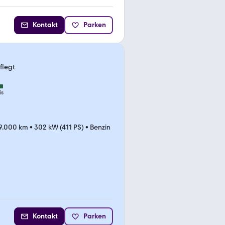
Kontakt
Parken
flegt
is
9.000 km
•
302 kW (411 PS)
•
Benzin
Kontakt
Parken