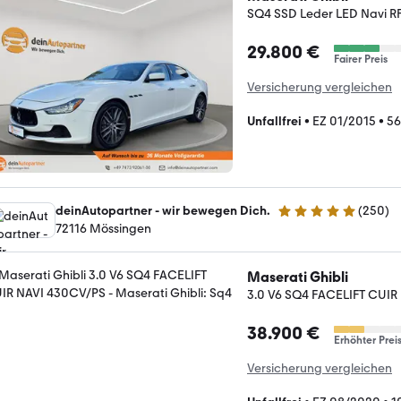
SQ4 SSD Leder LED Navi R
29.800 €
Fairer Preis
Versicherung vergleichen
Unfallfrei
•
EZ 01/2015
•
56
deinAutopartner - wir bewegen Dich.
(
250
)
4.9 Sterne
72116 Mössingen
Maserati Ghibli
3.0 V6 SQ4 FACELIFT CUIR
38.900 €
Erhöhter Prei
Versicherung vergleichen