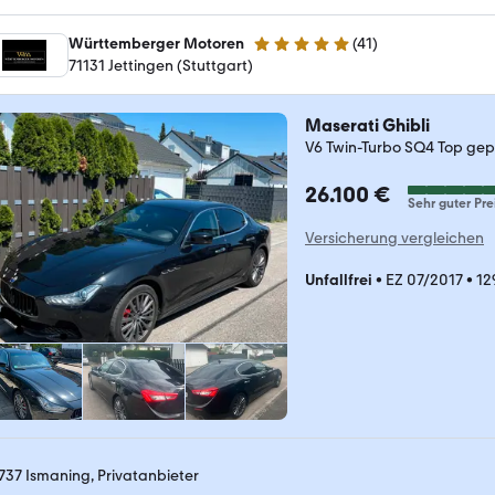
Württemberger Motoren
(
41
)
5 Sterne
71131 Jettingen (Stuttgart)
Maserati Ghibli
V6 Twin-Turbo SQ4 Top gep
26.100 €
Sehr guter Pre
Versicherung vergleichen
Unfallfrei
•
EZ 07/2017
•
12
737 Ismaning, Privatanbieter