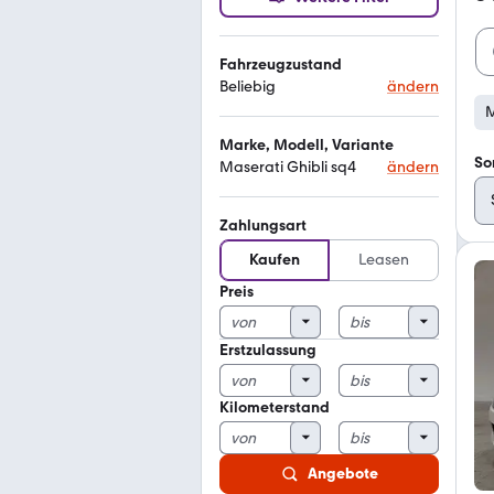
Fahrzeugzustand
Beliebig
ändern
M
Marke, Modell, Variante
So
Maserati Ghibli sq4
ändern
Zahlungsart
Kaufen
Leasen
Preis
Erstzulassung
Kilometerstand
Angebote