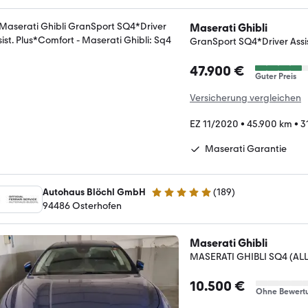
Maserati Ghibli
GranSport SQ4*Driver Assi
47.900 €
Guter Preis
Versicherung vergleichen
EZ 11/2020
•
45.900 km
•
3
Maserati Garantie
Autohaus Blöchl GmbH
(
189
)
4.9 Sterne
94486 Osterhofen
Maserati Ghibli
MASERATI GHIBLI SQ4 (AL
10.500 €
Ohne Bewert