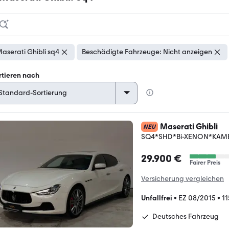
aserati Ghibli sq4
Beschädigte Fahrzeuge: Nicht anzeigen
rtieren nach
Maserati Ghibli
NEU
SQ4*SHD*Bi-XENON*KAM
29.900 €
Fairer Preis
Versicherung vergleichen
Unfallfrei
•
EZ 08/2015
•
1
Deutsches Fahrzeug