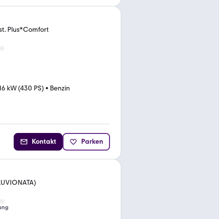
st. Plus*Comfort
16 kW (430 PS)
•
Benzin
Kontakt
Parken
LUVIONATA)
ung