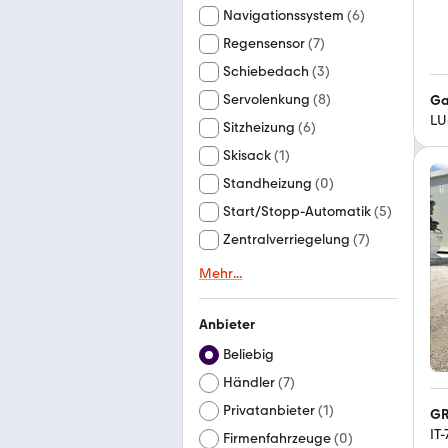
Navigationssystem
(
6
)
Regensensor
(
7
)
Schiebedach
(
3
)
Servolenkung
(
8
)
Ga
LU
Sitzheizung
(
6
)
Skisack
(
1
)
Standheizung
(
0
)
Start/Stopp-Automatik
(
5
)
Zentralverriegelung
(
7
)
Mehr
...
Anbieter
Beliebig
Händler
(
7
)
Privatanbieter
(
1
)
GR
IT
Firmenfahrzeuge
(
0
)