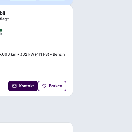
bli
flegt
is
9.000 km
•
302 kW (411 PS)
•
Benzin
Kontakt
Parken