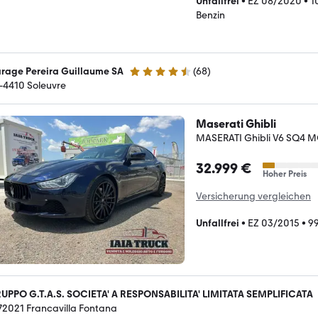
Unfallfrei
•
EZ 08/2020
•
1
Benzin
rage Pereira Guillaume SA
(
68
)
4.3 Sterne
-4410 Soleuvre
Maserati Ghibli
MASERATI Ghibli V6 SQ4
32.999 €
Hoher Preis
Versicherung vergleichen
Unfallfrei
•
EZ 03/2015
•
9
UPPO G.T.A.S. SOCIETA' A RESPONSABILITA' LIMITATA SEMPLIFICATA
-72021 Francavilla Fontana