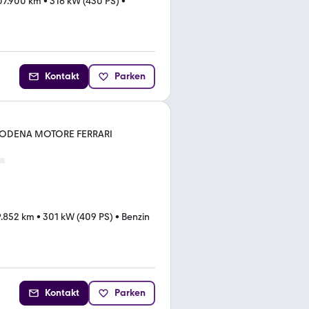
07.900 km
•
316 kW (430 PS)
•
Kontakt
Parken
 MODENA MOTORE FERRARI
9.852 km
•
301 kW (409 PS)
•
Benzin
Kontakt
Parken