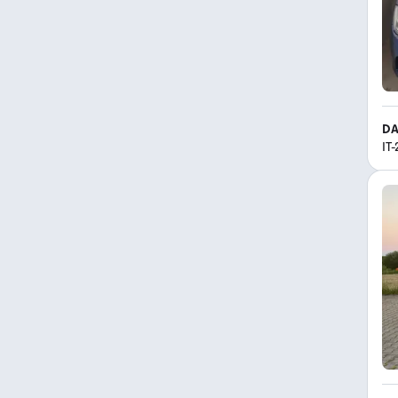
DA
IT