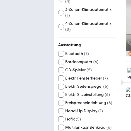
(
4
)
3-Zonen-Klimaautomatik
(
1
)
4-Zonen-Klimaautomatik
(
0
)
Ausstattung
Bluetooth
(
7
)
Bordcomputer
(
6
)
CD-Spieler
(
2
)
Elektr. Fensterheber
(
7
)
Elektr. Seitenspiegel
(
6
)
Elektr. Sitzeinstellung
(
6
)
Freisprecheinrichtung
(
6
)
Head-Up Display
(
1
)
Isofix
(
5
)
Multifunktionslenkrad
(
6
)