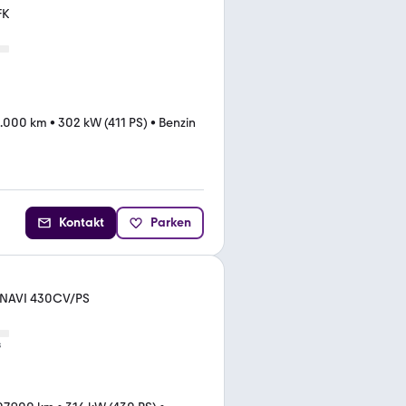
FK
.000 km
•
302 kW (411 PS)
•
Benzin
Kontakt
Parken
 NAVI 430CV/PS
s