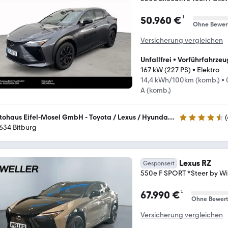
¹
50.960 €
Ohne Bewer
Versicherung vergleichen
Unfallfrei
•
Vorführfahrzeu
167 kW (227 PS)
•
Elektro
14,4 kWh/100km (komb.)
•
A (komb.)
Autohaus Eifel-Mosel GmbH - Toyota / Lexus / Hyundai Vertragshändler
(
4.4 Sterne
634 Bitburg
Lexus RZ
Gesponsert
550e F SPORT *Steer by 
¹
67.990 €
Ohne Bewer
Versicherung vergleichen