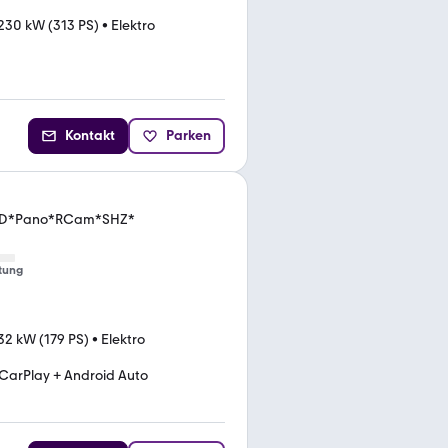
230 kW (313 PS)
•
Elektro
Kontakt
Parken
HUD*Pano*RCam*SHZ*
tung
32 kW (179 PS)
•
Elektro
CarPlay + Android Auto