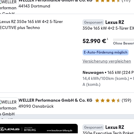
WELLER Performance GmbH & Co. KG
(
117
)
4.6 Sterne
44143 Dortmund
Lexus RZ
Gesponsert
350e 165 kW 4x2 5-Türer E
¹
52.990 €
Ohne Bewer
E-Auto-Förderung möglich
Versicherung vergleichen
Neuwagen
•
165 kW (224 P
14,4 kWh/100km (komb.)
•
A (komb.)
WELLER Performance GmbH & Co. KG
(
159
)
4.5 Sterne
49090 Osnabrück
Lexus RZ
Gesponsert
350e Executive Tech Paket