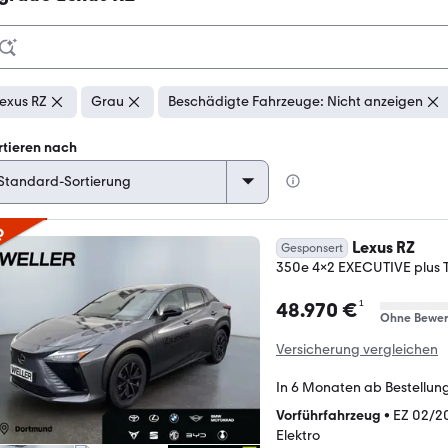
exus RZ
Grau
Beschädigte Fahrzeuge: Nicht anzeigen
rtieren nach
p
Lexus RZ
Gesponsert
350e 4x2 EXECUTIVE plus 
¹
48.970 €
Ohne Bewer
Versicherung vergleichen
In 6 Monaten ab Bestellun
Vorführfahrzeug
•
EZ 02/2
Elektro