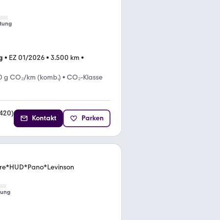
tung
g
•
EZ 01/2026
•
3.500 km
•
0 g CO₂/km (komb.)
•
CO₂-Klasse
420
)
Kontakt
Parken
Wire*HUD*Pano*Levinson
tung