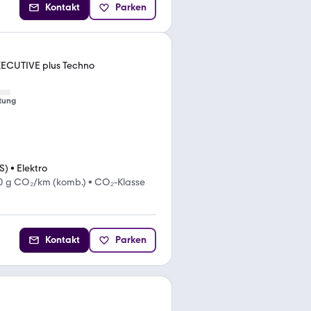
Kontakt
Parken
XECUTIVE plus Techno
tung
S)
•
Elektro
0 g CO₂/km (komb.)
•
CO₂-Klasse
Kontakt
Parken