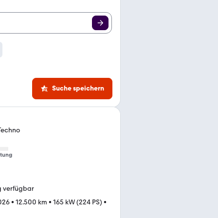
Suche speichern
Techno
tung
g verfügbar
026
•
12.500 km
•
165 kW (224 PS)
•