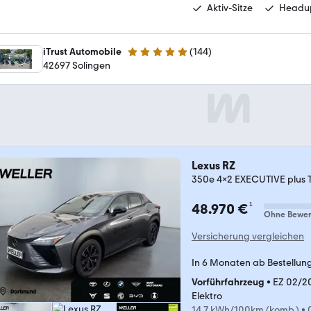
Aktiv-Sitze
Headup
iTrust Automobile
(
144
)
4.9 Sterne
42697 Solingen
Lexus RZ
350e 4x2 EXECUTIVE plus 
¹
48.970 €
Ohne Bewer
Versicherung vergleichen
In 6 Monaten ab Bestellun
Vorführfahrzeug
•
EZ 02/2
Elektro
14,7 kWh/100km (komb.)
•