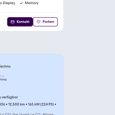
-Display
Memory
Kontakt
Parken
Techno
tung
g verfügbar
026
•
12.500 km
•
165 kW (224 PS)
•
0 g CO₂/km (komb.)
•
CO₂-Klasse