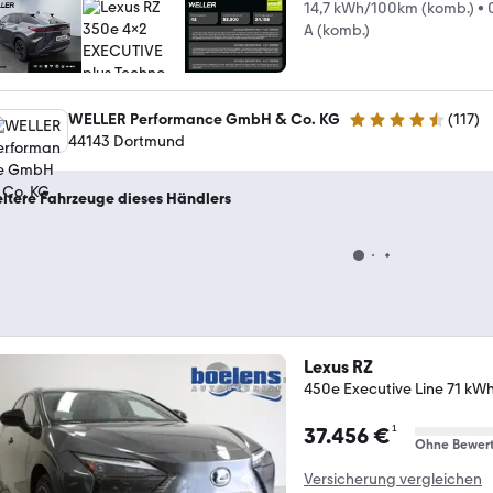
14,7 kWh/100km (komb.)
•
A (komb.)
WELLER Performance GmbH & Co. KG
(
117
)
4.6 Sterne
44143 Dortmund
itere Fahrzeuge dieses Händlers
Lexus RZ
450e Executive Line 71 kWh
¹
37.456 €
Ohne Bewer
Versicherung vergleichen