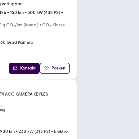
g verfügbar
026
•
150 km
•
300 kW (408 PS)
•
0 g CO₂/km (komb.)
•
CO₂-Klasse
360 Grad Kamera
Kontakt
Parken
ECT4 ACC KAMERA KEYLES
ung
.900 km
•
230 kW (313 PS)
•
Elektro