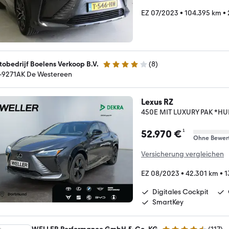
EZ 07/2023
•
104.395 km
•
tobedrijf Boelens Verkoop B.V.
(
8
)
4 Sterne
-9271AK De Westereen
Lexus RZ
450E MIT LUXURY PAK *
¹
52.970 €
Ohne Bewer
Versicherung vergleichen
EZ 08/2023
•
42.301 km
•
1
Digitales Cockpit
SmartKey