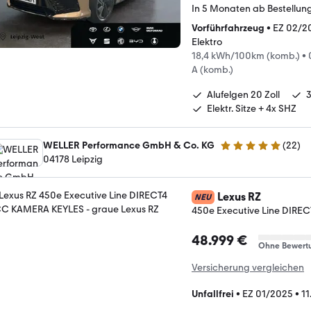
In 5 Monaten ab Bestellun
Vorführfahrzeug
•
EZ 02/2
Elektro
18,4 kWh/100km (komb.)
•
A (komb.)
Alufelgen 20 Zoll
Elektr. Sitze + 4x SHZ
WELLER Performance GmbH & Co. KG
(
22
)
5 Sterne
04178 Leipzig
Lexus RZ
NEU
450e Executive Line DIR
48.999 €
Ohne Bewert
Versicherung vergleichen
Unfallfrei
•
EZ 01/2025
•
11