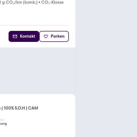
0 g CO₂/km (komb.)
•
CO₂-Klasse
Kontakt
Parken
 | 100% S.O.H | CAM
tung