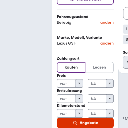
Fahrzeugzustand
Beliebig
ändern
L
Marke, Modell, Variante
B
Lexus GS F
ändern
So
Zahlungsart
Kaufen
Leasen
Preis
Erstzulassung
Kilometerstand
¹
M
Angebote