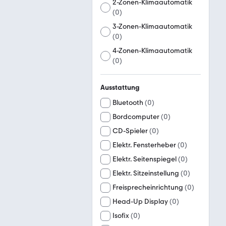
2-Zonen-Klimaautomatik
(
0
)
3-Zonen-Klimaautomatik
(
0
)
4-Zonen-Klimaautomatik
(
0
)
Ausstattung
Bluetooth
(
0
)
Bordcomputer
(
0
)
CD-Spieler
(
0
)
Elektr. Fensterheber
(
0
)
Elektr. Seitenspiegel
(
0
)
Elektr. Sitzeinstellung
(
0
)
Freisprecheinrichtung
(
0
)
Head-Up Display
(
0
)
Isofix
(
0
)