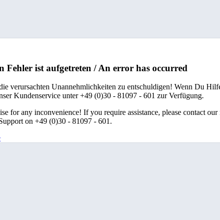
n Fehler ist aufgetreten / An error has occurred
 die verursachten Unannehmlichkeiten zu entschuldigen! Wenn Du Hilfe
unser Kundenservice unter +49 (0)30 - 81097 - 601 zur Verfügung.
se for any inconvenience! If you require assistance, please contact our
upport on +49 (0)30 - 81097 - 601.
e