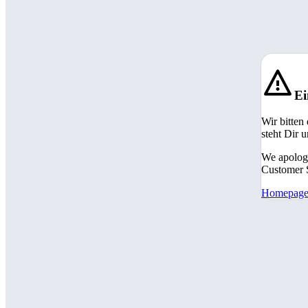
Ei
Wir bitten
steht Dir 
We apologi
Customer S
Homepag