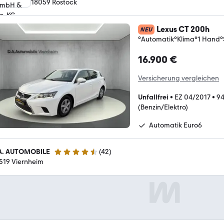
18059 Rostock
Lexus CT 200h
NEU
°Automatik°Klima°1 Hand°
16.900 €
Versicherung vergleichen
Unfallfrei
•
EZ 04/2017
•
9
(Benzin/Elektro)
Automatik Euro6
A. AUTOMOBILE
(
42
)
4.6 Sterne
519 Viernheim