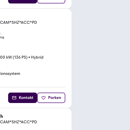
ara*CAM*SHZ*ACC*PD
ung
100 kW (136 PS)
•
Hybrid
ionssystem
Kontakt
Parken
0h
ara*CAM*SHZ*ACC*PD