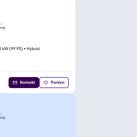
ung
3 kW (99 PS)
•
Hybrid
Kontakt
Parken
ung