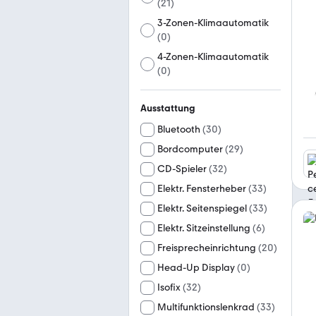
(
21
)
3-Zonen-Klimaautomatik
(
0
)
4-Zonen-Klimaautomatik
(
0
)
Ausstattung
Bluetooth
(
30
)
Bordcomputer
(
29
)
CD-Spieler
(
32
)
Elektr. Fensterheber
(
33
)
Elektr. Seitenspiegel
(
33
)
Elektr. Sitzeinstellung
(
6
)
Freisprecheinrichtung
(
20
)
Head-Up Display
(
0
)
Isofix
(
32
)
Multifunktionslenkrad
(
33
)