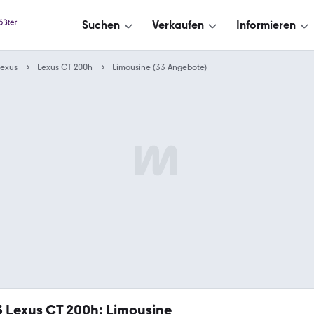
Suchen
Verkaufen
Informieren
Lexus
Lexus CT 200h
Limousine (33 Angebote)
3
Lexus CT 200h: Limousine