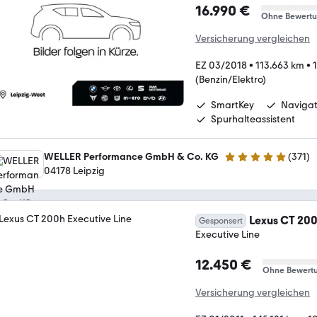
16.990 €
Ohne Bewert
Versicherung vergleichen
EZ 03/2018
•
113.663 km
•
(Benzin/Elektro)
SmartKey
Navigat
Spurhalteassistent
WELLER Performance GmbH & Co. KG
(
371
)
4.8 Sterne
04178 Leipzig
Lexus CT 20
Gesponsert
Executive Line
12.450 €
Ohne Bewert
Versicherung vergleichen