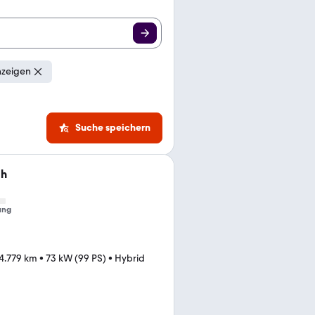
nzeigen
Suche speichern
0h
ung
4.779 km
•
73 kW (99 PS)
•
Hybrid