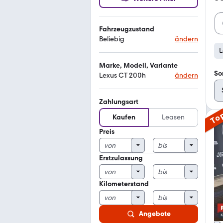
Fahrzeugzustand
Beliebig
ändern
L
Marke, Modell, Variante
So
Lexus CT 200h
ändern
Zahlungsart
To
Kaufen
Leasen
Preis
Erstzulassung
Kilometerstand
Angebote