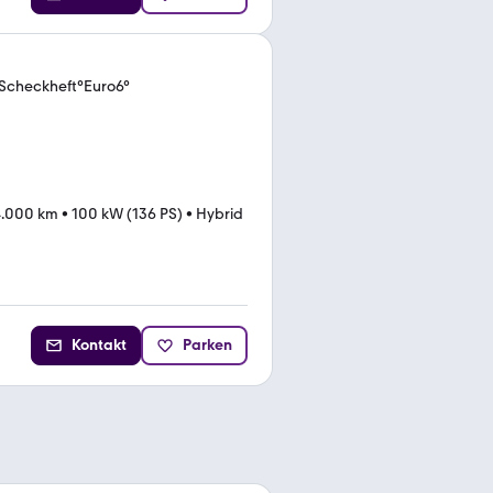
Scheckheft°Euro6°
4.000 km
•
100 kW (136 PS)
•
Hybrid
Kontakt
Parken