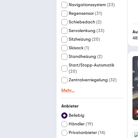
Navigationssystem
(
23
)
Regensensor
(
31
)
Schiebedach
(
2
)
Servolenkung
(
33
)
Au
48
Sitzheizung
(
20
)
Skisack
(
1
)
Standheizung
(
2
)
Start/Stopp-Automatik
(
20
)
Zentralverriegelung
(
32
)
Mehr
...
Anbieter
Beliebig
Händler
(
19
)
Privatanbieter
(
14
)