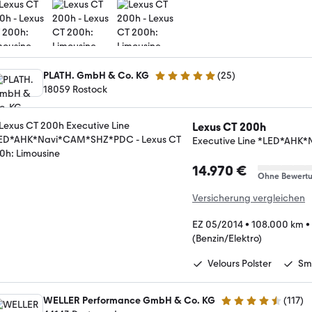
PLATH. GmbH & Co. KG
(
25
)
4.9 Sterne
18059 Rostock
Lexus CT 200h
Executive Line *LED*AH
14.970 €
Ohne Bewert
Versicherung vergleichen
EZ 05/2014
•
108.000 km
•
(Benzin/Elektro)
Velours Polster
Sm
WELLER Performance GmbH & Co. KG
(
117
)
4.6 Sterne