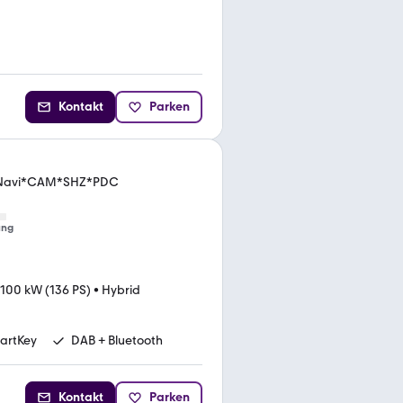
Kontakt
Parken
K*Navi*CAM*SHZ*PDC
ung
100 kW (136 PS)
•
Hybrid
artKey
DAB + Bluetooth
Kontakt
Parken