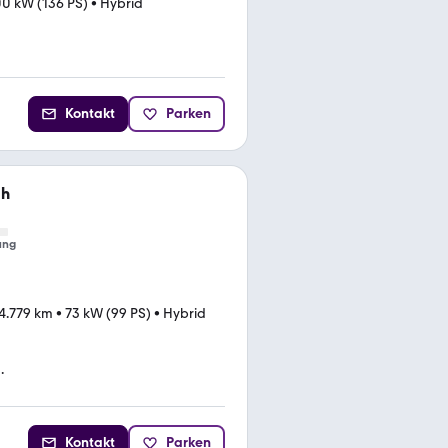
00 kW (136 PS)
•
Hybrid
Kontakt
Parken
0h
ung
4.779 km
•
73 kW (99 PS)
•
Hybrid
.
Kontakt
Parken