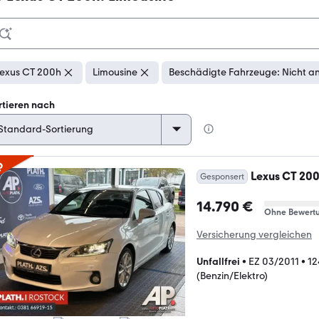
exus CT 200h
Limousine
Beschädigte Fahrzeuge: Nicht a
rtieren nach
p
Lexus CT 20
Gesponsert
14.790 €
Ohne Bewert
Versicherung vergleichen
Unfallfrei
•
EZ 03/2011
•
12
(Benzin/Elektro)