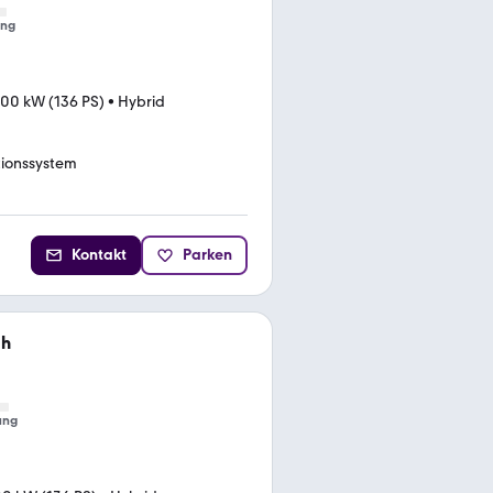
ung
100 kW (136 PS)
•
Hybrid
ionssystem
Kontakt
Parken
0h
ung