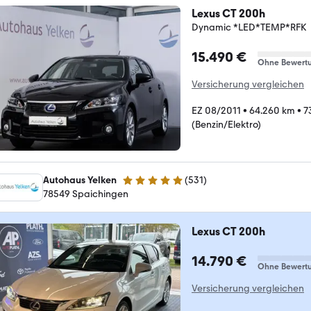
Lexus CT 200h
Dynamic *LED*TEMP*RFK
15.490 €
Ohne Bewert
Versicherung vergleichen
EZ 08/2011
•
64.260 km
•
7
(Benzin/Elektro)
Autohaus Yelken
(
531
)
5 Sterne
78549 Spaichingen
Lexus CT 200h
14.790 €
Ohne Bewert
Versicherung vergleichen