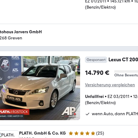
EZ 01/2011
•
145.121 km
•
1
(Benzin/Elektro)
tohaus Jarvers GmbH
268 Greven
Lexus CT 20
Gesponsert
14.790 €
Ohne Bewert
Versicherung vergleichen
Unfallfrei
•
EZ 03/2011
•
12
(Benzin/Elektro)
wenn Auto, dann PLATH
PLATH. GmbH & Co. KG
(
25
)
4.9 Sterne