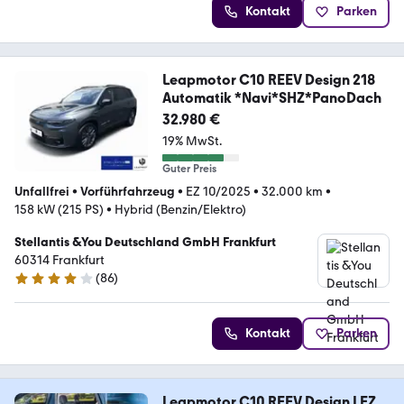
Kontakt
Parken
Leapmotor C10 REEV Design 218
Automatik *Navi*SHZ*PanoDach
32.980 €
19% MwSt.
Guter Preis
Unfallfrei
•
Vorführfahrzeug
•
EZ 10/2025
•
32.000 km
•
158 kW (215 PS)
•
Hybrid (Benzin/Elektro)
Stellantis &You Deutschland GmbH Frankfurt
60314 Frankfurt
(
86
)
4.2 Sterne
Kontakt
Parken
Leapmotor C10 REEV Design | EZ