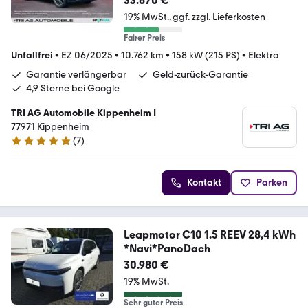
33.670 €
19% MwSt.
ggf. zzgl. Lieferkosten
Fairer Preis
Unfallfrei
•
EZ 06/2025
•
10.762 km
•
158 kW (215 PS)
•
Elektro
Garantie verlängerbar
Geld-zurück-Garantie
4,9 Sterne bei Google
TRI AG Automobile Kippenheim I
77971 Kippenheim
(
7
)
5 Sterne
Kontakt
Parken
Leapmotor C10 1.5 REEV 28,4 kWh
*Navi*PanoDach
30.980 €
19% MwSt.
Sehr guter Preis