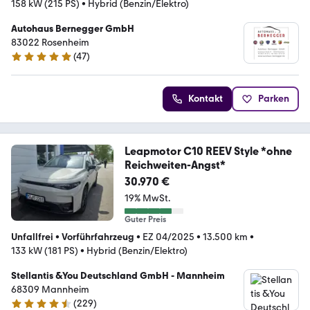
158 kW (215 PS)
•
Hybrid (Benzin/Elektro)
Autohaus Bernegger GmbH
83022 Rosenheim
(
47
)
5 Sterne
Kontakt
Parken
Leapmotor C10 REEV Style *ohne
Reichweiten-Angst*
30.970 €
19% MwSt.
Guter Preis
Unfallfrei
•
Vorführfahrzeug
•
EZ 04/2025
•
13.500 km
•
133 kW (181 PS)
•
Hybrid (Benzin/Elektro)
Stellantis &You Deutschland GmbH - Mannheim
68309 Mannheim
(
229
)
4.3 Sterne