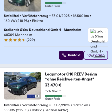
Guter Preis
Unfallfrei
•
Vorführfahrzeug
•
EZ 01/2025
•
12.500 km
•
160 kW (218 PS)
•
Elektro
Stellantis &You Deutschland GmbH - Mannheim
68309 Mannheim
(
229
)
4.3 Sterne
Kontakt
Parken
Leapmotor C10 REEV Design
*ohne Reichwei ten-Angst*
33.470 €
19% MwSt.
Guter Preis
Unfallfrei
•
Vorführfahrzeug
•
EZ 06/2025
•
19.819 km
•
158 kW (215 PS)
•
Hybrid (Benzin/Elektro)