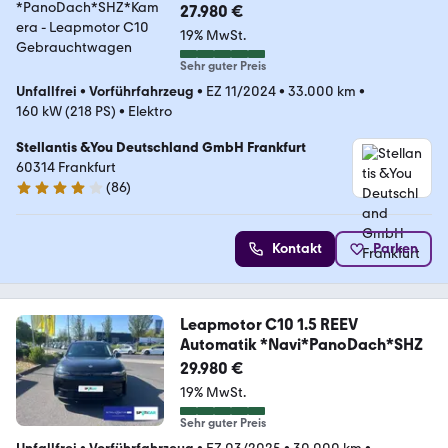
27.980 €
19% MwSt.
Sehr guter Preis
Unfallfrei
•
Vorführfahrzeug
•
EZ 11/2024
•
33.000 km
•
160 kW (218 PS)
•
Elektro
Stellantis &You Deutschland GmbH Frankfurt
60314 Frankfurt
(
86
)
4.2 Sterne
Kontakt
Parken
Leapmotor C10 1.5 REEV
Automatik *Navi*PanoDach*SHZ
29.980 €
19% MwSt.
Sehr guter Preis