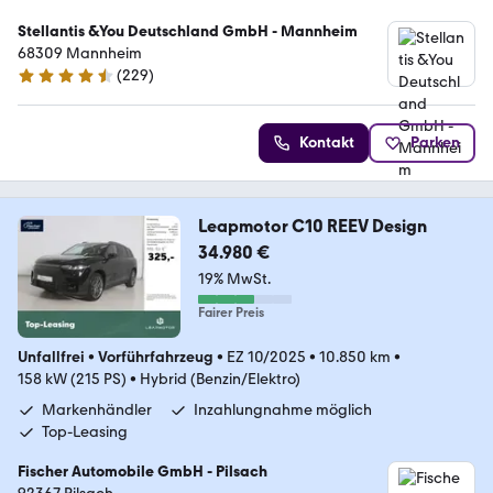
Stellantis &You Deutschland GmbH - Mannheim
68309 Mannheim
(
229
)
4.3 Sterne
Kontakt
Parken
Leapmotor C10 REEV Design
34.980 €
19% MwSt.
Fairer Preis
Unfallfrei
•
Vorführfahrzeug
•
EZ 10/2025
•
10.850 km
•
158 kW (215 PS)
•
Hybrid (Benzin/Elektro)
Markenhändler
Inzahlungnahme möglich
Top-Leasing
Fischer Automobile GmbH - Pilsach