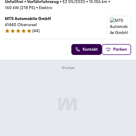
Unfallfrei
•
Vorführfahrzeug
•
EZ 05/2025
•
15.106 km
•
160 kW (218 PS)
•
Elektro
MTS Automobile GmbH
61440 Oberursel
(
44
)
5 Sterne
Kontakt
Parken