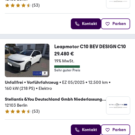
(
53
)
4.3 Sterne
Kontakt
Parken
Leapmotor C10 BEV DESIGN C10
29.480 €
19% MwSt.
Sehr guter Preis
Unfallfrei
•
Vorführfahrzeug
•
EZ 05/2025
•
12.500 km
•
160 kW (218 PS)
•
Elektro
Stellantis &You Deutschland Gmbh Niederlassung
Berlin Tempelhof
12103 Berlin
(
53
)
4.3 Sterne
Kontakt
Parken