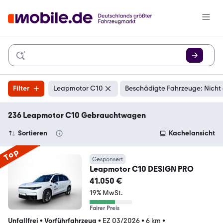
Filter
Leapmotor C10
Beschädigte Fahrzeuge: Nicht
236 Leapmotor C10 Gebrauchtwagen
Sortieren
Kachelansicht
Top
Gesponsert
Leapmotor C10 DESIGN PRO
41.050 €
19% MwSt.
Fairer Preis
Unfallfrei
•
Vorführfahrzeug
•
EZ 03/2026
•
6 km
•