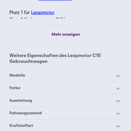
Platz 1 für
Leapmotor
Platz 1 für
Leapmotor SUV
Platz 389 für
SUV
Mehr anzeigen
Weitere Eigenschaften des
Leapmotor C10
Gebrauchtwagen
Modelle
Leapmotor B10
LEAPMOTOR T03
Farbe
Leapmotor C10 grau
Leapmotor C10 schwarz
Ausstattung
Leapmotor C10 weiß
Leapmotor C10 mit
Leapmotor C10 Plug-in
Fahrzeugzustand
Panoramadach
Hybrid
Leapmotor C10
Kraftstoffart
Leapmotor C10
Leapmotor C10
Neuwagen