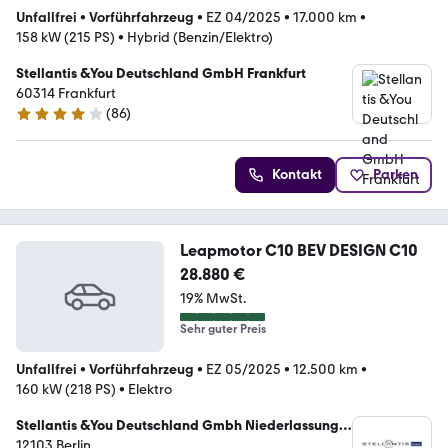
Unfallfrei
•
Vorführfahrzeug
•
EZ 04/2025
•
17.000 km
•
158 kW (215 PS)
•
Hybrid (Benzin/Elektro)
Stellantis &You Deutschland GmbH Frankfurt
60314 Frankfurt
(
86
)
4.2 Sterne
Kontakt
Parken
Leapmotor C10 BEV DESIGN C10
28.880 €
19% MwSt.
Sehr guter Preis
Unfallfrei
•
Vorführfahrzeug
•
EZ 05/2025
•
12.500 km
•
160 kW (218 PS)
•
Elektro
Stellantis &You Deutschland Gmbh Niederlassung
Berlin Tempelhof
12103 Berlin