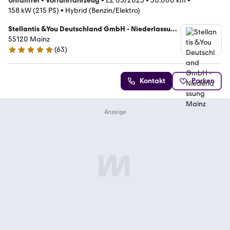
Unfallfrei
•
Vorführfahrzeug
•
EZ 03/2025
•
30.000 km
•
158 kW (215 PS)
•
Hybrid (Benzin/Elektro)
Stellantis &You Deutschland GmbH - Niederlassung
Mainz
55120 Mainz
(
63
)
4.8 Sterne
Kontakt
Parken