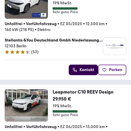
19% MwSt.
Sehr guter Preis
Unfallfrei
•
Vorführfahrzeug
•
EZ 05/2025
•
12.500 km
•
160 kW (218 PS)
•
Elektro
Stellantis &You Deutschland Gmbh Niederlassung
Berlin Tempelhof
12103 Berlin
(
53
)
4.3 Sterne
Kontakt
Parken
Leapmotor C10 REEV Design
29.950 €
19% MwSt.
Sehr guter Preis
Unfallfrei
•
Vorführfahrzeug
•
EZ 06/2025
•
13.000 km
•