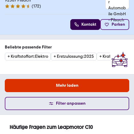
92367 Pilsach
(
172
)
4.7 Sterne
Kontakt
Parken
Beliebte passende Filter
+
Kraftstoffart
:
Elektro
+
Erstzulassung
:
2025
+
Kraftstoffart
:
Hyb
Mehr laden
Filter anpassen
Häufige Fragen zum Leapmotor C10