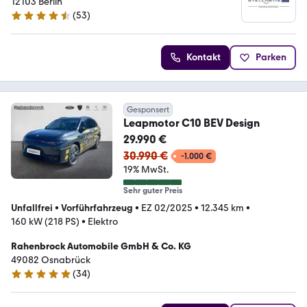
Berlin Tempelhof
12103 Berlin
(
53
)
4.3 Sterne
Kontakt
Parken
Gesponsert
Leapmotor C10 BEV Design
29.990 €
30.990 €
-1.000 €
19% MwSt.
Sehr guter Preis
Unfallfrei
•
Vorführfahrzeug
•
EZ 02/2025
•
12.345 km
•
160 kW (218 PS)
•
Elektro
Rahenbrock Automobile GmbH & Co. KG
49082 Osnabrück
(
34
)
4.9 Sterne