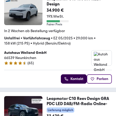
Design
34.900 €
19% MwSt.
Fairer Preis
In 2 Wochen ab Bestellung verfügbar
Unfallfrei
•
Vorführfahrzeug
•
EZ 05/2025
•
29.000 km
•
158 kW (215 PS)
•
Hybrid (Benzin/Elektro)
Autohaus Weiland GmbH
66539 Neunkirchen
(
65
)
4.7 Sterne
Kontakt
Parken
Leapmotor C10 Reev Design GRA
PDC LED DAB/FM-Radio Online-
Lieferung möglich