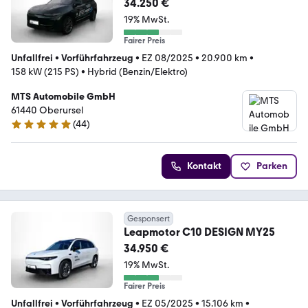
34.250 €
19% MwSt.
Fairer Preis
Unfallfrei
•
Vorführfahrzeug
•
EZ 08/2025
•
20.900 km
•
158 kW (215 PS)
•
Hybrid (Benzin/Elektro)
MTS Automobile GmbH
61440 Oberursel
(
44
)
5 Sterne
Kontakt
Parken
Gesponsert
Leapmotor C10 DESIGN MY25
34.950 €
19% MwSt.
Fairer Preis
Unfallfrei
•
Vorführfahrzeug
•
EZ 05/2025
•
15.106 km
•