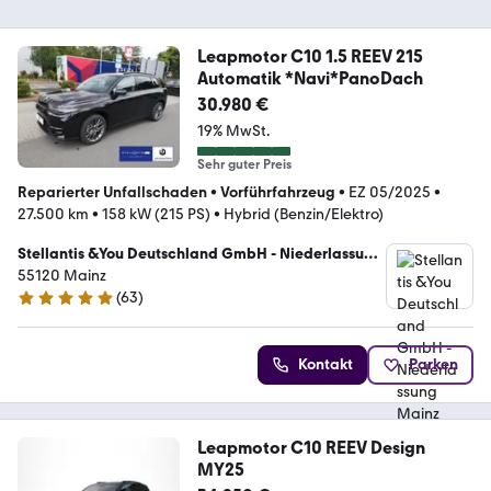
Leapmotor C10 1.5 REEV 215
Automatik *Navi*PanoDach
30.980 €
19% MwSt.
Sehr guter Preis
Reparierter Unfallschaden
•
Vorführfahrzeug
•
EZ 05/2025
•
27.500 km
•
158 kW (215 PS)
•
Hybrid (Benzin/Elektro)
Stellantis &You Deutschland GmbH - Niederlassung
Mainz
55120 Mainz
(
63
)
4.8 Sterne
Kontakt
Parken
Leapmotor C10 REEV Design
MY25