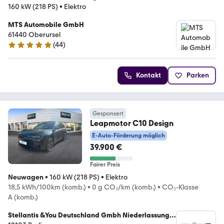
160 kW (218 PS)
•
Elektro
MTS Automobile GmbH
61440 Oberursel
(
44
)
5 Sterne
Kontakt
Parken
Gesponsert
Leapmotor C10 Design
E-Auto-Förderung möglich
39.900 €
Fairer Preis
Neuwagen
•
160 kW (218 PS)
•
Elektro
18,5 kWh/100km (komb.)
•
0 g CO₂/km (komb.)
•
CO₂-Klasse
A (komb.)
Stellantis &You Deutschland Gmbh Niederlassung