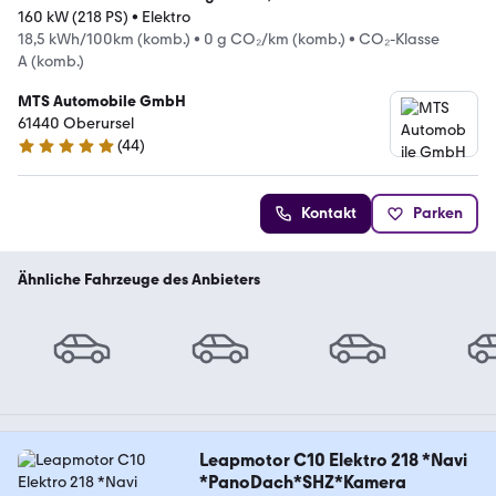
160 kW (218 PS)
•
Elektro
18,5 kWh/100km (komb.)
•
0 g CO₂/km (komb.)
•
CO₂-Klasse
A (komb.)
MTS Automobile GmbH
61440 Oberursel
(
44
)
5 Sterne
Kontakt
Parken
Ähnliche Fahrzeuge des Anbieters
Leapmotor C10 Elektro 218 *Navi
*PanoDach*SHZ*Kamera