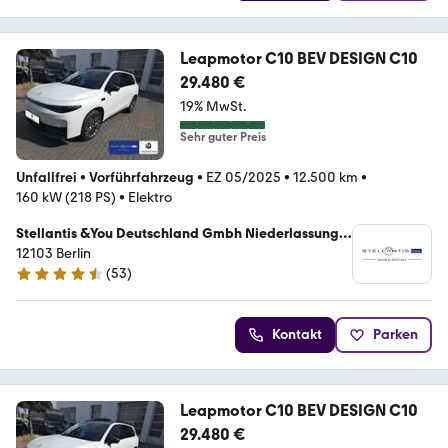
Leapmotor C10 BEV DESIGN C10
29.480 €
19% MwSt.
Sehr guter Preis
Unfallfrei
•
Vorführfahrzeug
•
EZ 05/2025
•
12.500 km
•
160 kW (218 PS)
•
Elektro
Stellantis &You Deutschland Gmbh Niederlassung
Berlin Tempelhof
12103 Berlin
(
53
)
4.3 Sterne
Kontakt
Parken
Leapmotor C10 BEV DESIGN C10
29.480 €