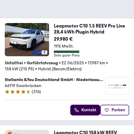
Leapmotor C10 1.5 REEV Pro Live
28,4 kWh Plugin Hybrid
29.980 €
19% MwSt.
Sehr guter Preis
Unfallfrei
•
Vorführfahrzeug
•
EZ 06/2025
•
17.987 km
•
158 kW (215 PS)
•
Hybrid (Benzin/Elektro)
Stellantis &You Deutschland GmbH - Niederlassung
Saarbrücken
66119 Saarbrücken
(
316
)
4.4 Sterne
Kontakt
Parken
Leapmotor C10 158 kW REEV