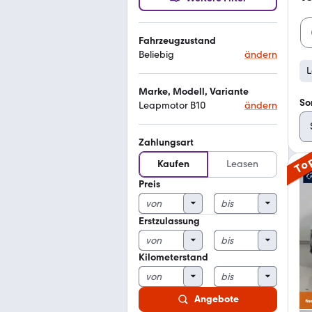
Fahrzeugzustand
Beliebig
ändern
L
Marke, Modell, Variante
So
Leapmotor B10
ändern
Zahlungsart
To
Kaufen
Leasen
Preis
Erstzulassung
Kilometerstand
Angebote