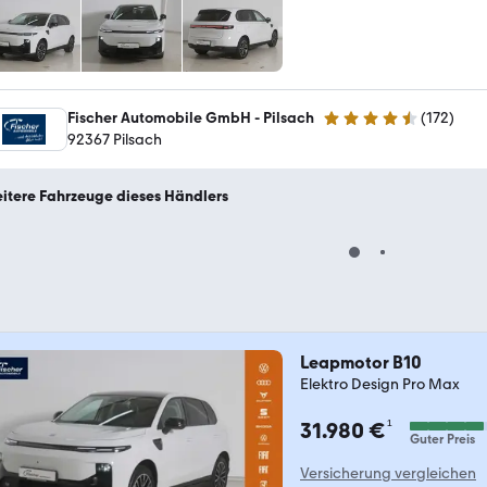
Fischer Automobile GmbH - Pilsach
(
172
)
4.7 Sterne
92367 Pilsach
itere Fahrzeuge dieses Händlers
Leapmotor B10
Elektro Design Pro Max
¹
31.980 €
Guter Preis
Versicherung vergleichen