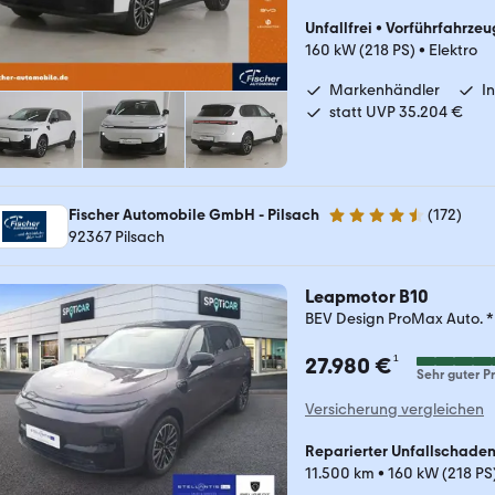
Unfallfrei
•
Vorführfahrzeu
160 kW (218 PS)
•
Elektro
Markenhändler
I
statt UVP 35.204 €
Fischer Automobile GmbH - Pilsach
(
172
)
4.7 Sterne
92367 Pilsach
Leapmotor B10
BEV Design ProMax Auto.
¹
27.980 €
Sehr guter Pr
Versicherung vergleichen
Reparierter Unfallschade
11.500 km
•
160 kW (218 PS