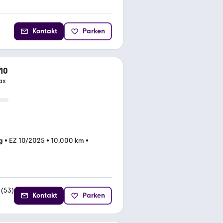
Kontakt
Parken
10
ax
g
•
EZ 10/2025
•
10.000 km
•
(
53
)
Kontakt
Parken