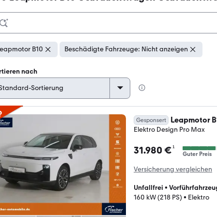
eapmotor B10
Beschädigte Fahrzeuge: Nicht anzeigen
rtieren nach
p
Leapmotor B
Gesponsert
Elektro Design Pro Max
¹
31.980 €
Guter Preis
Versicherung vergleichen
Unfallfrei
•
Vorführfahrzeu
160 kW (218 PS)
•
Elektro