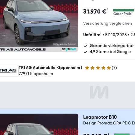
¹
31.970 €
Guter Preis
Versicherung vergleichen
Unfallfrei
•
EZ 10/2025
•
2.
Garantie verlängerbar
4,9 Sterne bei Google
TRI AG Automobile Kippenheim I
(
7
)
5 Sterne
77971 Kippenheim
Leapmotor B10
Design Promax GRA PDC 
¹