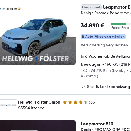
Leapmotor B
Gesponsert
Design Promax Panorama 
¹
34.890 €
Fairer Preis
E-Auto-Förderung möglich
Versicherung vergleichen
In 6 Wochen ab Bestellung
Neuwagen
•
160 kW (218 P
17,3 kWh/100km (komb.)
•
A (komb.)
Sitz- & Lenkradheizung
Hellwig+Fölster Gmbh
(
83
)
4.6 Sterne
25524 Itzehoe
Leapmotor B10
Design PROMAX GRA PDC