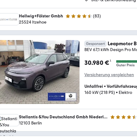
Hellwig+Fölster Gmbh
(
83
)
4.6 Sterne
25524 Itzehoe
Leapmotor B
Gesponsert
BEV 67,1 kWh Design Pro M
¹
30.980 €
Guter Preis
Versicherung vergleichen
Unfallfrei
•
Vorführfahrzeu
160 kW (218 PS)
•
Elektro
Stellantis &You Deutschland Gmbh Niederlassung Berlin Tempelhof
4.3 Sterne
12103 Berlin