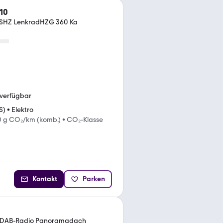
10
SHZ LenkradHZG 360 Ka
 verfügbar
S)
•
Elektro
0 g CO₂/km (komb.)
•
CO₂-Klasse
Kontakt
Parken
 DAB-Radio Panoramadach