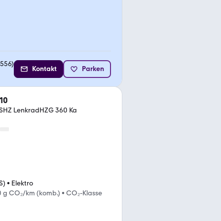
556
)
Kontakt
Parken
10
SHZ LenkradHZG 360 Ka
S)
•
Elektro
0 g CO₂/km (komb.)
•
CO₂-Klasse