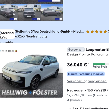
Stellantis &You Deutschland GmbH - Niederlassung Neu-Isenburg
(
4.8 Sterne
63263 Neu-Isenburg
Leapmotor B
Gesponsert
Design Promax Panorama 
¹
36.040 €
Fairer Preis
E-Auto-Förderung möglich
Versicherung vergleichen
Neuwagen
•
160 kW (218 P
17,3 kWh/100km (komb.)
•
A (komb.)
Sitz- & Lenkradheizung