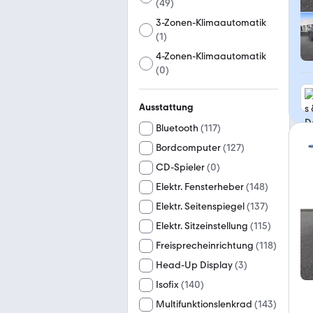
(
49
)
3-Zonen-Klimaautomatik
(
1
)
4-Zonen-Klimaautomatik
(
0
)
Ausstattung
Bluetooth
(
117
)
Bordcomputer
(
127
)
CD-Spieler
(
0
)
Elektr. Fensterheber
(
148
)
Elektr. Seitenspiegel
(
137
)
Elektr. Sitzeinstellung
(
115
)
Freisprecheinrichtung
(
118
)
Head-Up Display
(
3
)
Isofix
(
140
)
Multifunktionslenkrad
(
143
)