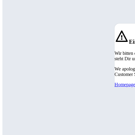
Ei
Wir bitten
steht Dir 
We apologi
Customer S
Homepag