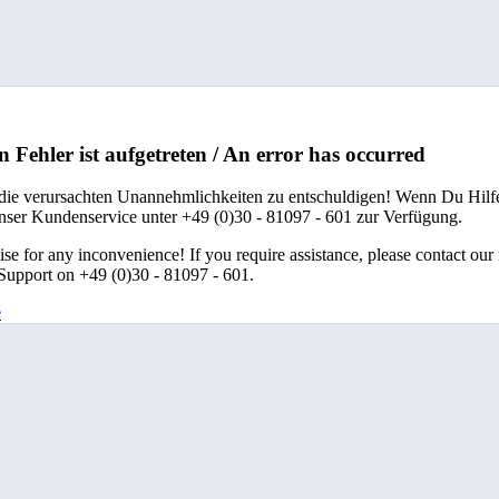
n Fehler ist aufgetreten / An error has occurred
 die verursachten Unannehmlichkeiten zu entschuldigen! Wenn Du Hilfe
unser Kundenservice unter +49 (0)30 - 81097 - 601 zur Verfügung.
se for any inconvenience! If you require assistance, please contact our
upport on +49 (0)30 - 81097 - 601.
e