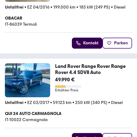
Unfallfrei
•
EZ 04/2016
•
199.000 km
•
183 kW (249 PS)
•
Diesel
OBACAR
IT-86039 Termoli
Kontakt
Parken
Land Rover Range Rover Range
Rover 4.4 SDV8 Auto
49.990 €
Erhöhter Preis
Unfallfrei
•
EZ 03/2017
•
59.123 km
•
250 kW (340 PS)
•
Diesel
QUI 24 AUTO CARMAGNOLA
IT-10022 Carmagnola