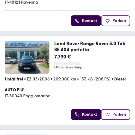
IT-48121 Ravenna
Kontakt
Parken
Land Rover Range Rover 3.0 Td6
SE 4X4 perfetta
7.790 €
Ohne Bewertung
Unfallfrei
•
EZ 03/2006
•
209.000 km
•
153 kW (208 PS)
•
Diesel
AUTO PIU'
IT-80040 Poggiomarino
Kontakt
Parken