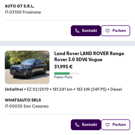
AUTO GT S.R.L.
IT-03100 Frosinone
Kontakt
Parken
Land Rover LAND ROVER Range
Rover 3.0 SDV6 Vogue
31.995 €
Fairer Preis
Unfallfrei
•
EZ 02/2019
•
181.241 km
•
183 kW (249 PS)
•
Diesel
WHATSAUTO SRLS
IT-00030 San Cesareo
Kontakt
Parken