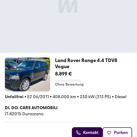
Land Rover Range 4.4 TDV8
Vogue
8.899 €
Ohne Bewertung
Unfallfrei
•
EZ 06/2011
•
408.000 km
•
230 kW (313 PS)
•
Diesel
DI. DO. CARS AUTOMOBILI
IT-82015 Durazzano
Kontakt
Parken