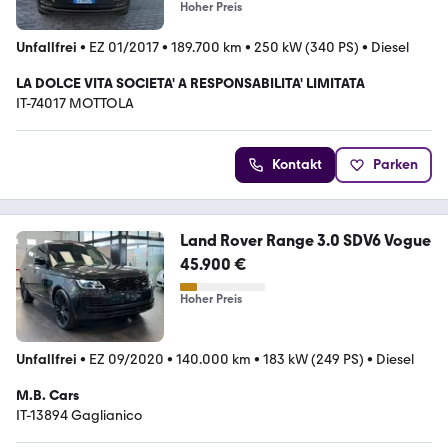
Hoher Preis
Unfallfrei
•
EZ 01/2017
•
189.700 km
•
250 kW (340 PS)
•
Diesel
LA DOLCE VITA SOCIETA' A RESPONSABILITA' LIMITATA
IT-74017 MOTTOLA
Kontakt
Parken
Land Rover Range 3.0 SDV6 Vogue
45.900 €
Hoher Preis
Unfallfrei
•
EZ 09/2020
•
140.000 km
•
183 kW (249 PS)
•
Diesel
M.B. Cars
IT-13894 Gaglianico