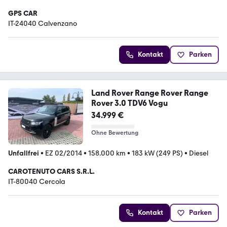
GPS CAR
IT-24040 Calvenzano
Kontakt
Parken
Land Rover Range Rover Range
Rover 3.0 TDV6 Vogu
34.999 €
Ohne Bewertung
Unfallfrei
•
EZ 02/2014
•
158.000 km
•
183 kW (249 PS)
•
Diesel
CAROTENUTO CARS S.R.L.
IT-80040 Cercola
Kontakt
Parken