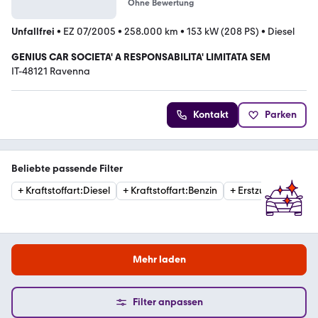
Ohne Bewertung
Unfallfrei
•
EZ 07/2005
•
258.000 km
•
153 kW (208 PS)
•
Diesel
GENIUS CAR SOCIETA' A RESPONSABILITA' LIMITATA SEM
IT-48121 Ravenna
Kontakt
Parken
Beliebte passende Filter
+
Kraftstoffart
:
Diesel
+
Kraftstoffart
:
Benzin
+
Erstzulassung
:
20
Mehr laden
Filter anpassen