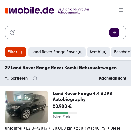
Filter
Land Rover Range Rover
Kombi
Beschädi
29 Land Rover Range Rover Kombi Gebrauchtwagen
Sortieren
Kachelansicht
Land Rover Range 4.4 SDV8
Autobiography
28.900 €
Fairer Preis
Unfallfrei
•
EZ 04/2013
•
170.000 km
•
250 kW (340 PS)
•
Diesel