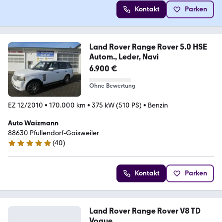
Kontakt
Parken
Land Rover Range Rover 5.0 HSE
Autom., Leder, Navi
6.900 €
Ohne Bewertung
EZ 12/2010
•
170.000 km
•
375 kW (510 PS)
•
Benzin
Auto Waizmann
88630 Pfullendorf-Gaisweiler
(
40
)
5 Sterne
Kontakt
Parken
Land Rover Range Rover V8 TD
Vogue