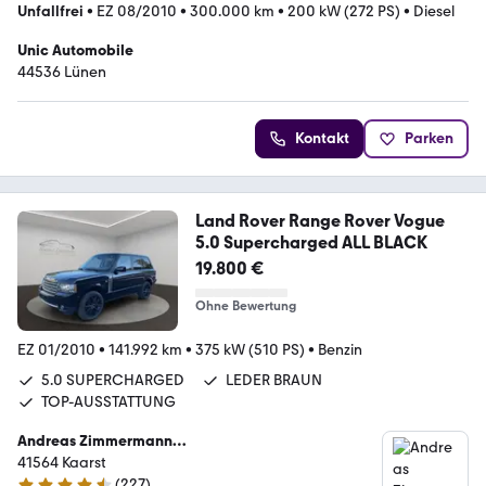
Unfallfrei
•
EZ 08/2010
•
300.000 km
•
200 kW (272 PS)
•
Diesel
Unic Automobile
44536 Lünen
Kontakt
Parken
Land Rover Range Rover Vogue
5.0 Supercharged ALL BLACK
19.800 €
Ohne Bewertung
EZ 01/2010
•
141.992 km
•
375 kW (510 PS)
•
Benzin
5.0 SUPERCHARGED
LEDER BRAUN
TOP-AUSSTATTUNG
Andreas Zimmermann
Kraftfahrzeughandelsgesellschaft mbH
41564 Kaarst
(
227
)