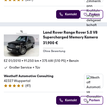
4.4 Sterne
Kontakt
Parken
Land Rover Range Rover 5.0 V8
Supercharged Memory Kamera
31.900 €
Ohne Bewertung
EZ 01/2010
•
91.250 km
•
375 kW (510 PS)
•
Benzin
Großer Service + Tüv
Westhoff Automotive Consulting
42327 Wuppertal
(
41
)
4.7 Sterne
Kontakt
Parken