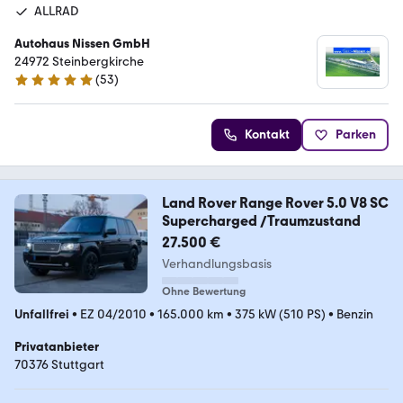
ALLRAD
Autohaus Nissen GmbH
24972 Steinbergkirche
(
53
)
4.9 Sterne
Kontakt
Parken
Land Rover Range Rover 5.0 V8 SC
Supercharged /Traumzustand
27.500 €
Verhandlungsbasis
Ohne Bewertung
Unfallfrei
•
EZ 04/2010
•
165.000 km
•
375 kW (510 PS)
•
Benzin
Privatanbieter
70376 Stuttgart