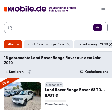
Filter
Land Rover Range Rover
Erstzulassung: 2010
15 gebrauchte Land Rover Range Rover aus dem Jahr
2010
Sortieren
Kachelansicht
Top
Gesponsert
Land Rover Range Rover V8 TD
Autobiography
8.987 €
Ohne Bewertung