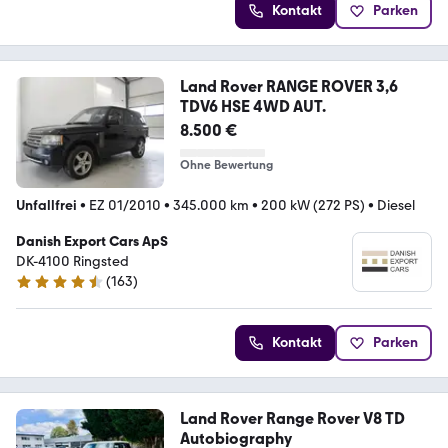
Kontakt
Parken
Land Rover RANGE ROVER 3,6
TDV6 HSE 4WD AUT.
8.500 €
Ohne Bewertung
Unfallfrei
•
EZ 01/2010
•
345.000 km
•
200 kW (272 PS)
•
Diesel
Danish Export Cars ApS
DK-4100 Ringsted
(
163
)
4.5 Sterne
Kontakt
Parken
Land Rover Range Rover V8 TD
Autobiography