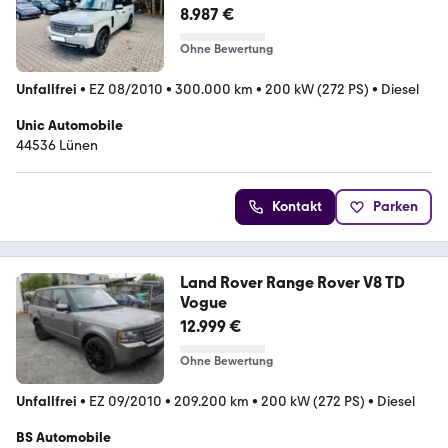
8.987 €
Ohne Bewertung
Unfallfrei
•
EZ 08/2010
•
300.000 km
•
200 kW (272 PS)
•
Diesel
Unic Automobile
44536 Lünen
Kontakt
Parken
Land Rover Range Rover V8 TD
Vogue
12.999 €
Ohne Bewertung
Unfallfrei
•
EZ 09/2010
•
209.200 km
•
200 kW (272 PS)
•
Diesel
BS Automobile