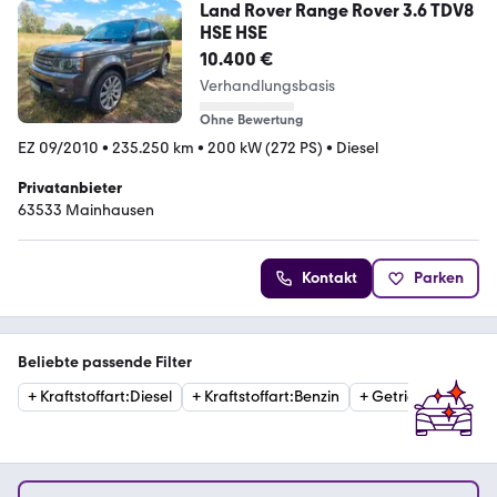
Land Rover Range Rover 3.6 TDV8
HSE HSE
10.400 €
Verhandlungsbasis
Ohne Bewertung
EZ 09/2010
•
235.250 km
•
200 kW (272 PS)
•
Diesel
Privatanbieter
63533 Mainhausen
Kontakt
Parken
Beliebte passende Filter
+
Kraftstoffart
:
Diesel
+
Kraftstoffart
:
Benzin
+
Getriebe
:
Automat