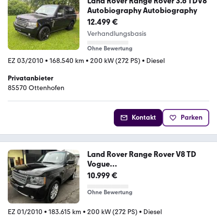
Land Rover Range Rover 3.6 TDV8
Autobiography Autobiography
12.499 €
Verhandlungsbasis
Ohne Bewertung
EZ 03/2010
•
168.540 km
•
200 kW (272 PS)
•
Diesel
Privatanbieter
85570 Ottenhofen
Kontakt
Parken
Land Rover Range Rover V8 TD
Vogue
Leder*Dach*Memory*Xenon
10.999 €
Ohne Bewertung
EZ 01/2010
•
183.615 km
•
200 kW (272 PS)
•
Diesel