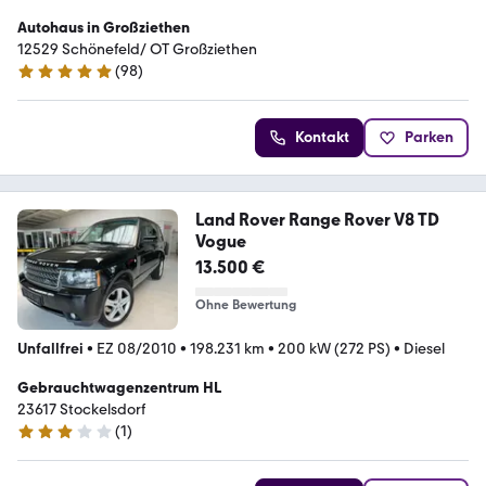
Autohaus in Großziethen
12529 Schönefeld/ OT Großziethen
(
98
)
4.8 Sterne
Kontakt
Parken
Land Rover Range Rover V8 TD
Vogue
13.500 €
Ohne Bewertung
Unfallfrei
•
EZ 08/2010
•
198.231 km
•
200 kW (272 PS)
•
Diesel
Gebrauchtwagenzentrum HL
23617 Stockelsdorf
(
1
)
3 Sterne