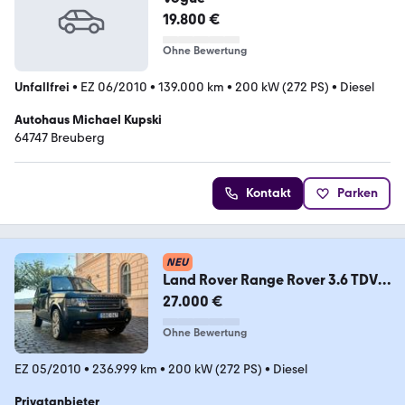
19.800 €
Ohne Bewertung
Unfallfrei
•
EZ 06/2010
•
139.000 km
•
200 kW (272 PS)
•
Diesel
Autohaus Michael Kupski
64747 Breuberg
Kontakt
Parken
NEU
Land Rover Range Rover 3.6 TDV8
Vogue Vogue
27.000 €
Ohne Bewertung
EZ 05/2010
•
236.999 km
•
200 kW (272 PS)
•
Diesel
Privatanbieter