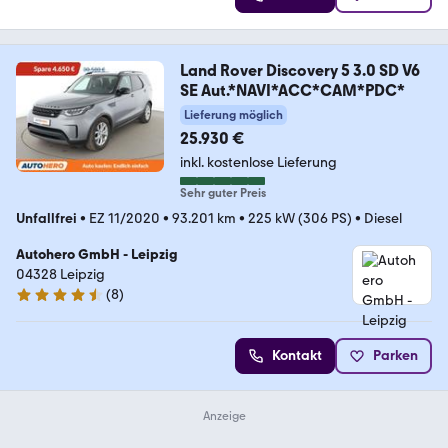
Land Rover Discovery 5 3.0 SD V6
SE Aut.*NAVI*ACC*CAM*PDC*
Lieferung möglich
25.930 €
inkl. kostenlose Lieferung
Sehr guter Preis
Unfallfrei
•
EZ 11/2020
•
93.201 km
•
225 kW (306 PS)
•
Diesel
Autohero GmbH - Leipzig
04328 Leipzig
(
8
)
4.3 Sterne
Kontakt
Parken