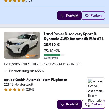
(
10
)
5 Sterne
Kontakt
Parken
Land Rover Discovery Sport R-
Dynamic AWD Automatik EU6 dT L
20.950 €
19% MwSt.
Guter Preis
EZ 11/2019
•
109.000 km
•
177 kW (241 PS)
•
Diesel
Finanzierung ab 5,99%
aaf.de GmbH Automobile am Flughafen
22848 Norderstedt
(
284
)
4.4 Sterne
Kontakt
Parken