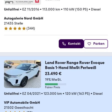
Unfallfrei
•
EZ 11/2016
•
113.000 km
•
110 kW (150 PS)
•
Diesel
Autogalerie Nord GmbH
21435 Stelle
(
344
)
4.8 Sterne
Kontakt
Parken
Land Rover Range Rover Evoque
Basis 1-Hand MwSt Perlweiß
23.490 €
19% MwSt.
Fairer Preis
Unfallfrei
•
EZ 04/2021
•
123.000 km
•
120 kW (163 PS)
•
Diesel
VIP Automobile GmbH
21502 Geesthacht