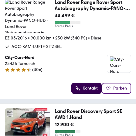
Land Rover Range Rover Sport
Autobiography Dynamic-PANO-
HUD
34.499 €
Fairer Preis
EZ 03/2016
•
90.000 km
•
250 kW (340 PS)
•
Diesel
ACC-KAM-LUFTF-SITZBEL.
City-Cars-Nord
25436 Tornesch
(
306
)
4.6 Sterne
Kontakt
Parken
Land Rover Discovery Sport SE
AWD 1.Hand
12.900 €
Guter Preis