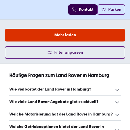
Kontakt
Parken
Mehr laden
Filter anpassen
Häufige Fragen zum Land Rover in Hamburg
Wie viel kostet der Land Rover in Hamburg?
Ein guter Preis für einen Land Rover in Hamburg liegt
Wie viele Land Rover-Angebote gibt es aktuell?
zwischen 34.115 € und 113.980 €. (Stand: 10.8.2026)
Es gibt insgesamt 586 Land Rover bei mobile.de, davon
Welche Motorisierung hat der Land Rover in Hamburg?
491 Gebraucht- und 95 Neuwagen. (Stand: 10.8.2026)
Der Land Rover in Hamburg hat Leistungen zwischen 150
Welche Getriebeoptionen bietet der Land Rover in