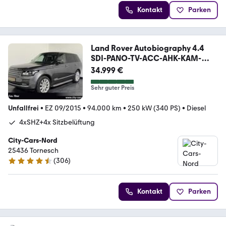
Kontakt
Parken
Land Rover Autobiography 4.4
SDI-PANO-TV-ACC-AHK-KAM-
MERIDI
34.999 €
Sehr guter Preis
Unfallfrei
•
EZ 09/2015
•
94.000 km
•
250 kW (340 PS)
•
Diesel
4xSHZ+4x Sitzbelüftung
City-Cars-Nord
25436 Tornesch
(
306
)
4.6 Sterne
Kontakt
Parken