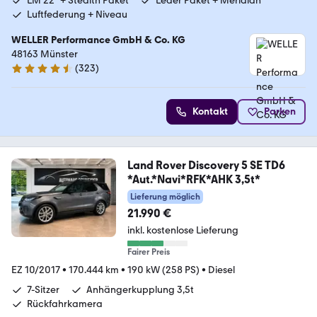
LM 22" + Stealth Paket
Leder Paket + Meridian
Luftfederung + Niveau
WELLER Performance GmbH & Co. KG
48163 Münster
(
323
)
4.3 Sterne
Kontakt
Parken
Land Rover Discovery 5 SE TD6
*Aut.*Navi*RFK*AHK 3,5t*
Lieferung möglich
21.990 €
inkl. kostenlose Lieferung
Fairer Preis
EZ 10/2017
•
170.444 km
•
190 kW (258 PS)
•
Diesel
7-Sitzer
Anhängerkupplung 3,5t
Rückfahrkamera