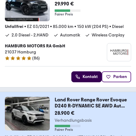
AHK/LEDER/HUD/CARPLAY
29.990 €
Fairer Preis
Unfallfrei
•
EZ 03/2021
•
85.000 km
•
150 kW (204 PS)
•
Diesel
2.0 Diesel - 2.HAND
Automatik
Wireless Carplay
HAMBURG MOTORS RA GmbH
21037 Hamburg
(
86
)
4.9 Sterne
Kontakt
Parken
Land Rover Range Rover Evoque
D240 R-DYNAMIC SE AWD Aut...
28.900 €
Verhandlungsbasis
Fairer Preis