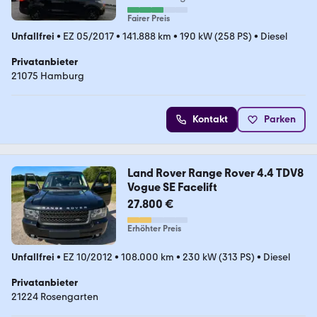
Fairer Preis
Unfallfrei
•
EZ 05/2017
•
141.888 km
•
190 kW (258 PS)
•
Diesel
Privatanbieter
21075 Hamburg
Kontakt
Parken
Land Rover Range Rover 4.4 TDV8
Vogue SE Facelift
27.800 €
Erhöhter Preis
Unfallfrei
•
EZ 10/2012
•
108.000 km
•
230 kW (313 PS)
•
Diesel
Privatanbieter
21224 Rosengarten