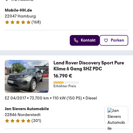
Mobile-HH.de
22047 Hamburg
(
168
)
4.8 Sterne
Kontakt
Parken
Land Rover Discovery Sport Pure
Klima 6 Gang SHZ PDC
16.790 €
Erhöhter Preis
EZ 04/2017
•
73.700 km
•
110 kW (150 PS)
•
Diesel
Jan Sievers Automobile
22846 Norderstedt
(
301
)
4.9 Sterne