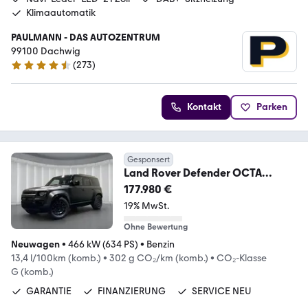
Klimaautomatik
PAULMANN - DAS AUTOZENTRUM
99100 Dachwig
(
273
)
4.5 Sterne
Kontakt
Parken
Gesponsert
Land Rover Defender OCTA
BLACK 4.4 P635
177.980 €
19% MwSt.
Ohne Bewertung
Neuwagen
•
466 kW (634 PS)
•
Benzin
13,4 l/100km (komb.)
•
302 g CO₂/km (komb.)
•
CO₂-Klasse
G (komb.)
GARANTIE
FINANZIERUNG
SERVICE NEU