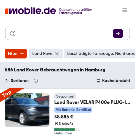
Filter
Land Rover
Beschädigte Fahrzeuge: Nicht anz
586 Land Rover Gebrauchtwagen in Hamburg
Sortieren
Kachelansicht
Top
Gesponsert
Land Rover VELAR P400e PLUG-IN
AWD*ACC*PANO*BLACK PACK*
Mit Batterie-Zertifikat
38.885 €
19% MwSt.
Guter Preis