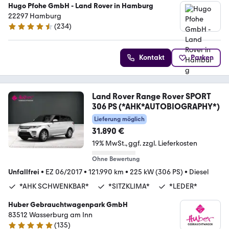
Hugo Pfohe GmbH - Land Rover in Hamburg
22297 Hamburg
(
234
)
4.6 Sterne
Kontakt
Parken
Land Rover Range Rover SPORT
306 PS (*AHK*AUTOBIOGRAPHY*)
Lieferung möglich
31.890 €
19% MwSt.
ggf. zzgl. Lieferkosten
Ohne Bewertung
Unfallfrei
•
EZ 06/2017
•
121.990 km
•
225 kW (306 PS)
•
Diesel
*AHK SCHWENKBAR*
*SITZKLIMA*
*LEDER*
Huber Gebrauchtwagenpark GmbH
83512 Wasserburg am Inn
(
135
)