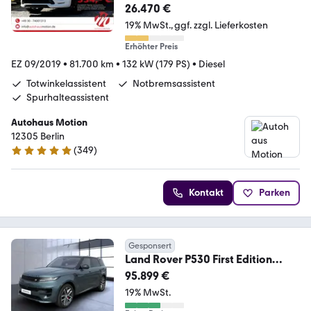
26.470 €
19% MwSt.
ggf. zzgl. Lieferkosten
Erhöhter Preis
EZ 09/2019
•
81.700 km
•
132 kW (179 PS)
•
Diesel
Totwinkelassistent
Notbremsassistent
Spurhalteassistent
Autohaus Motion
12305 Berlin
(
349
)
5 Sterne
Kontakt
Parken
Gesponsert
Land Rover P530 First Edition
Voll*BlackPack*StandHZG
95.899 €
19% MwSt.