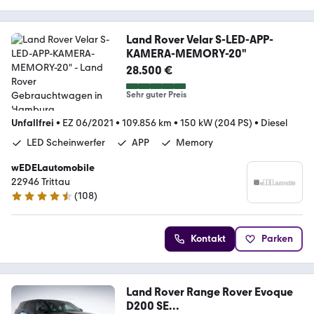
Land Rover Velar S-LED-APP-
KAMERA-MEMORY-20"
28.500 €
Sehr guter Preis
Unfallfrei
•
EZ 06/2021
•
109.856 km
•
150 kW (204 PS)
•
Diesel
LED Scheinwerfer
APP
Memory
wEDELautomobile
22946 Trittau
(
108
)
4.7 Sterne
Kontakt
Parken
Land Rover Range Rover Evoque
D200 SE