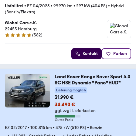
Unfallfrei
•
EZ 04/2023
•
99.970 km
•
297 kW (404 PS)
•
Hybrid
(Benzin/Elektro)
Global Cars e.K.
22453 Hamburg
(
582
)
4.9 Sterne
Kontakt
Parken
Land Rover Range Rover Sport 5.0
SC HSE Dynamic *Pano*HUD*
Lieferung möglich
31.990 €
34.490 €
ggf. zzgl. Lieferkosten
Guter Preis
EZ 02/2017
•
100.815 km
•
375 kW (510 PS)
•
Benzin