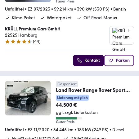
Fairer Preis
Unfallfrei
•
EZ 07/2023
•
59.214 km
•
390 kW (530 PS)
•
Benzin
Klima Paket
Winterpaket
Off-Road-Modus
KRÜLL Premium Cars GmbH
22525 Hamburg
(
44
)
4.4 Sterne
Kontakt
Parken
Gesponsert
Land Rover Range Rover Sport
D250 S Navi*Leder*LED*21Zoll*
Lieferung möglich
44.500 €
ggf. zzgl. Lieferkosten
Guter Preis
Unfallfrei
•
EZ 11/2020
•
54.446 km
•
183 kW (249 PS)
•
Diesel
Navi*Leder*LED*21 Zoll
DAB+*Sitzheizung