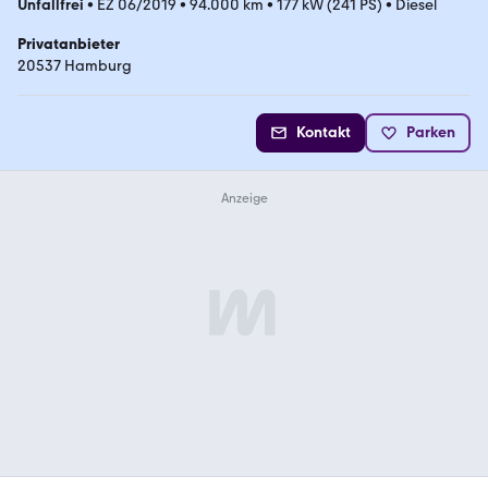
Unfallfrei
•
EZ 06/2019
•
94.000 km
•
177 kW (241 PS)
•
Diesel
Privatanbieter
20537 Hamburg
Kontakt
Parken