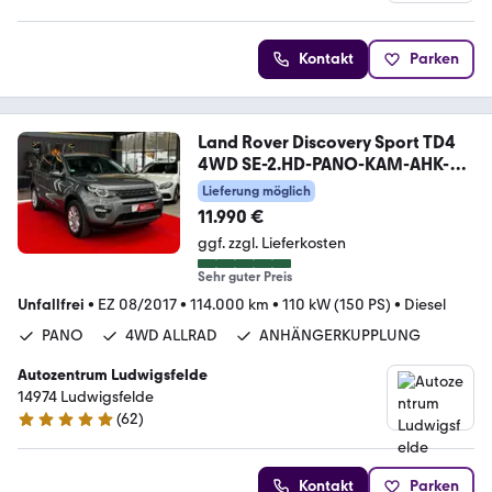
5 Sterne
Kontakt
Parken
Land Rover Discovery Sport TD4
4WD SE-2.HD-PANO-KAM-AHK-
SHZ
Lieferung möglich
11.990 €
ggf. zzgl. Lieferkosten
Sehr guter Preis
Unfallfrei
•
EZ 08/2017
•
114.000 km
•
110 kW (150 PS)
•
Diesel
PANO
4WD ALLRAD
ANHÄNGERKUPPLUNG
Autozentrum Ludwigsfelde
14974 Ludwigsfelde
(
62
)
4.8 Sterne
Kontakt
Parken