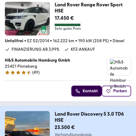
Land Rover Range Rover Sport
HSE
17.450 €
Sehr guter Preis
Unfallfrei
•
EZ 02/2014
•
162.222 km
•
190 kW (258 PS)
•
Diesel
FINANZIERUNG AB 3,99%
KFZ-ANKAUF
H&S Automobile Hamburg Gmbh
25421 Pinneberg
(
49
)
4.6 Sterne
Kontakt
Parken
Land Rover Discovery 5 3.0 TD6
HSE
23.500 €
Verhandlungsbasis