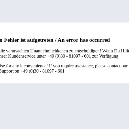
n Fehler ist aufgetreten / An error has occurred
 die verursachten Unannehmlichkeiten zu entschuldigen! Wenn Du Hilfe
unser Kundenservice unter +49 (0)30 - 81097 - 601 zur Verfügung.
se for any inconvenience! If you require assistance, please contact our
upport on +49 (0)30 - 81097 - 601.
e