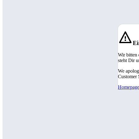
Ei
Wir bitten
steht Dir 
We apologi
Customer S
Homepag