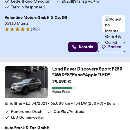
Leder|Pano|Meridian
20Zoll|Sitzhzg vo.+hi.
Terrain Response 2
Valentino Motors GmbH & Co. KG
55130 Mainz
(
156
)
5 Sterne
Kontakt
Parken
Land Rover Discovery Sport P250
*AWD*S*Pano*Apple*LED*
29.490 €
Guter Preis
Unfallfrei
•
EZ 04/2021
•
66.000 km
•
184 kW (250 PS)
•
Benzin
Panorama-Dach
CarPlay/Android
LED-Scheinwerfer
Auto Frank & Tan GmbH