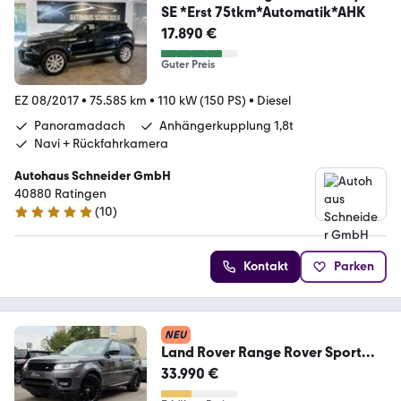
SE *Erst 75tkm*Automatik*AHK
17.890 €
Guter Preis
EZ 08/2017
•
75.585 km
•
110 kW (150 PS)
•
Diesel
Panoramadach
Anhängerkupplung 1,8t
Navi + Rückfahrkamera
Autohaus Schneider GmbH
40880 Ratingen
(
10
)
5 Sterne
Kontakt
Parken
NEU
Land Rover Range Rover Sport
HSE Dynamic*PANO*KEYLESS*R-
33.990 €
KAM