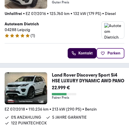
Guter Preis
Unfallfrei
•
EZ 07/2016
•
125.760 km
•
132 kW (179 PS)
•
Diesel
Autoteam Dietrich
04288 Leipzig
(
1
)
5 Sterne
Kontakt
Parken
Land Rover Discovery Sport Si4
HSE LUXURY DYNAMIC AWD PANO
22.999 €
Fairer Preis
EZ 07/2018
•
110.236 km
•
213 kW (290 PS)
•
Benzin
0% ANZAHLUNG
5 JAHRE GARANTIE
122 PUNKTECHECK