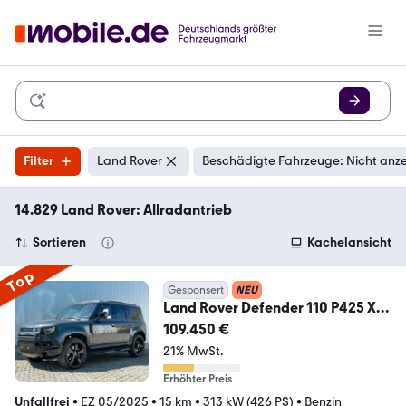
Filter
Land Rover
Beschädigte Fahrzeuge: Nicht anz
14.829 Land Rover: Allradantrieb
Sortieren
Kachelansicht
Top
Gesponsert
NEU
Land Rover Defender 110 P425 X-
Dynamic HSE 360 ACC BLIS HEA
109.450 €
21% MwSt.
Erhöhter Preis
Unfallfrei
•
EZ 05/2025
•
15 km
•
313 kW (426 PS)
•
Benzin