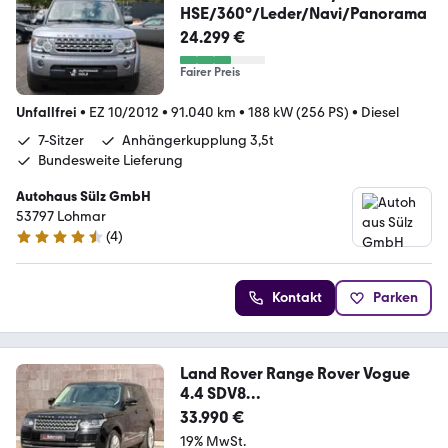
HSE/360°/Leder/Navi/Panorama
24.299 €
Fairer Preis
Unfallfrei
•
EZ 10/2012
•
91.040 km
•
188 kW (256 PS)
•
Diesel
7-Sitzer
Anhängerkupplung 3,5t
Bundesweite Lieferung
Autohaus Sülz GmbH
53797 Lohmar
(
4
)
4.6 Sterne
Kontakt
Parken
Land Rover Range Rover Vogue
4.4 SDV8
AUTOBIOGRAPHY.SERVICE
33.990 €
19% MwSt.