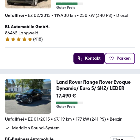
Guter Preis
Unfallfrei
•
EZ 02/2015
•
119.900 km
•
250 kW (340 PS)
•
Diesel
BL Automobile GmbH.
86462 Langweid
(
418
)
4.8 Sterne
Kontakt
Parken
Land Rover Range Rover Evoque
Dynamic/ Euro 5/ SHZ/ LEDER
17.490 €
Guter Preis
Unfallfrei
•
EZ 01/2015
•
67.119 km
•
177 kW (241 PS)
•
Benzin
Meridian Sound-System
BE-Business Automobile