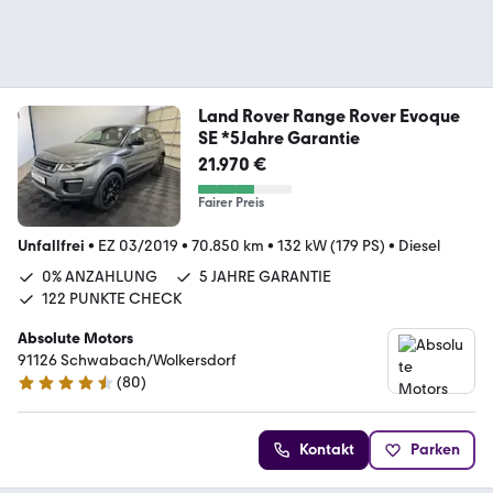
Land Rover Range Rover Evoque
SE *5Jahre Garantie
21.970 €
Fairer Preis
Unfallfrei
•
EZ 03/2019
•
70.850 km
•
132 kW (179 PS)
•
Diesel
0% ANZAHLUNG
5 JAHRE GARANTIE
122 PUNKTE CHECK
Absolute Motors
91126 Schwabach/Wolkersdorf
(
80
)
4.7 Sterne
Kontakt
Parken