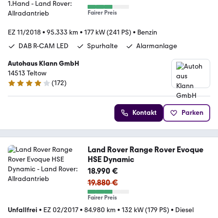
Fairer Preis
EZ 11/2018
•
95.333 km
•
177 kW (241 PS)
•
Benzin
DAB R-CAM LED
Spurhalte
Alarmanlage
Autohaus Klann GmbH
14513 Teltow
(
172
)
4 Sterne
Kontakt
Parken
Land Rover Range Rover Evoque
HSE Dynamic
18.990 €
19.880 €
Fairer Preis
Unfallfrei
•
EZ 02/2017
•
84.980 km
•
132 kW (179 PS)
•
Diesel