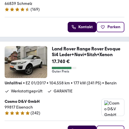
66839 Schmelz
(
169
)
4.6 Sterne
Kontakt
Parken
Land Rover Range Rover Evoque
Si4 Leder+Navi+Sitzh+Xenon
17.740 €
Guter Preis
Unfallfrei
•
EZ 01/2017
•
104.558 km
•
177 kW (241 PS)
•
Benzin
Werkstattgeprüft
GARANTIE
Cosmo D&V GmbH
99817 Eisenach
(
242
)
4.9 Sterne