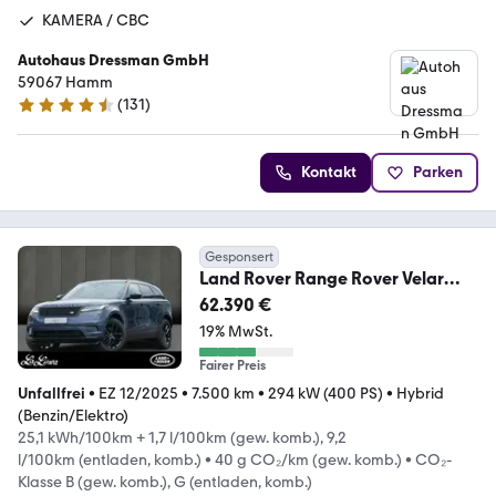
KAMERA / CBC
Autohaus Dressman GmbH
59067 Hamm
(
131
)
4.6 Sterne
Kontakt
Parken
Gesponsert
Land Rover Range Rover Velar
P400e S Black Pack - Winterpak
62.390 €
19% MwSt.
Fairer Preis
Unfallfrei
•
EZ 12/2025
•
7.500 km
•
294 kW (400 PS)
•
Hybrid
(Benzin/Elektro)
25,1 kWh/100km + 1,7 l/100km (gew. komb.), 9,2
l/100km (entladen, komb.)
•
40 g CO₂/km (gew. komb.)
•
CO₂-
Klasse B (gew. komb.), G (entladen, komb.)