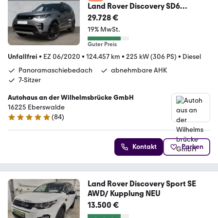
Land Rover Discovery SD6
Landmark Edition 7-Sitzer
29.728 €
19% MwSt.
Guter Preis
Unfallfrei
•
EZ 06/2020
•
124.457 km
•
225 kW (306 PS)
•
Diesel
Panoramaschiebedach
abnehmbare AHK
7-Sitzer
Autohaus an der Wilhelmsbrücke GmbH
16225 Eberswalde
(
84
)
4.8 Sterne
Kontakt
Parken
Land Rover Discovery Sport SE
AWD/ Kupplung NEU
13.500 €