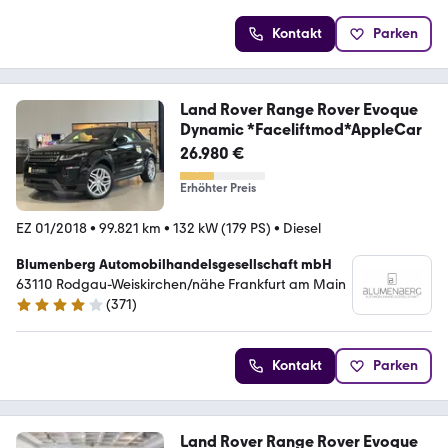
Kontakt
Parken
Land Rover Range Rover Evoque
Dynamic *Faceliftmod*AppleCar
26.980 €
Erhöhter Preis
EZ 01/2018
•
99.821 km
•
132 kW (179 PS)
•
Diesel
Blumenberg Automobilhandelsgesellschaft mbH
63110 Rodgau-Weiskirchen/nähe Frankfurt am Main
(
371
)
4.2 Sterne
Kontakt
Parken
Land Rover Range Rover Evoque