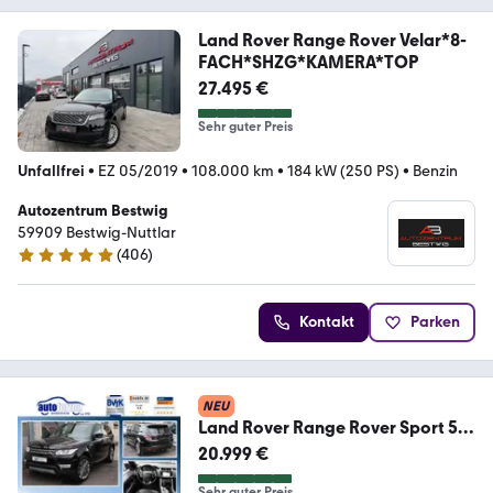
Land Rover Range Rover Velar*8-
FACH*SHZG*KAMERA*TOP
27.495 €
Sehr guter Preis
Unfallfrei
•
EZ 05/2019
•
108.000 km
•
184 kW (250 PS)
•
Benzin
Autozentrum Bestwig
59909 Bestwig-Nuttlar
(
406
)
4.9 Sterne
Kontakt
Parken
NEU
Land Rover Range Rover Sport 5.0
V8 Dynamic Xenon*Pano*360°
20.999 €
Sehr guter Preis