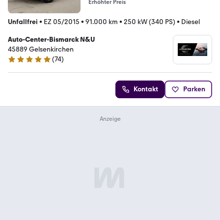
Erhöhter Preis
Unfallfrei
•
EZ 05/2015
•
91.000 km
•
250 kW (340 PS)
•
Diesel
Auto-Center-Bismarck N&U
45889 Gelsenkirchen
(
74
)
5 Sterne
Kontakt
Parken