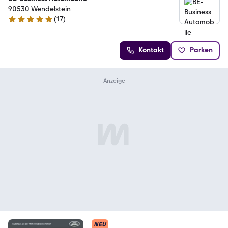
90530 Wendelstein
(
17
)
4.9 Sterne
Kontakt
Parken
NEU