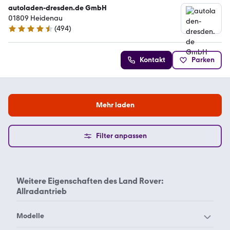
autoladen-dresden.de GmbH
01809 Heidenau
(
494
)
4.5 Sterne
Kontakt
Parken
Mehr laden
Filter anpassen
Weitere Eigenschaften des
Land Rover:
Allradantrieb
Modelle