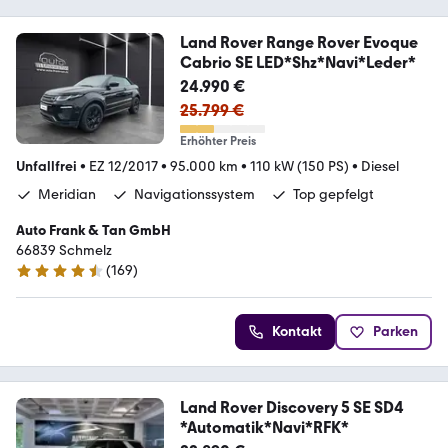
Land Rover Range Rover Evoque
Cabrio SE LED*Shz*Navi*Leder*
24.990 €
25.799 €
Erhöhter Preis
Unfallfrei
•
EZ 12/2017
•
95.000 km
•
110 kW (150 PS)
•
Diesel
Meridian
Navigationssystem
Top gepfelgt
Auto Frank & Tan GmbH
66839 Schmelz
(
169
)
4.6 Sterne
Kontakt
Parken
Land Rover Discovery 5 SE SD4
*Automatik*Navi*RFK*