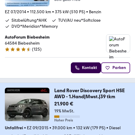
EZ 07/2014
•
112.500 km
•
375 kW (510 PS)
•
Benzin
Sitzbelüftung*AHK
TUV/AU neu*Softclose
DVD*Meridian*Memory
AutoForum Biebesheim
64584 Biebesheim
(
125
)
4.4 Sterne
Kontakt
Parken
Land Rover Discovery Sport HSE
AWD - 1.Hand|Mwst.|39 tkm
21.900 €
19% MwSt.
Hoher Preis
Unfallfrei
•
EZ 09/2015
•
39.000 km
•
132 kW (179 PS)
•
Diesel