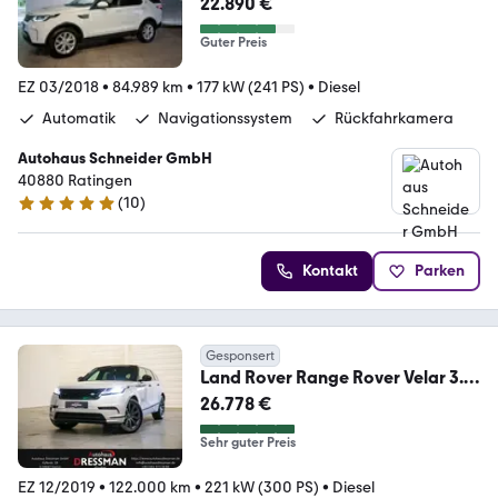
22.890 €
Guter Preis
EZ 03/2018
•
84.989 km
•
177 kW (241 PS)
•
Diesel
Automatik
Navigationssystem
Rückfahrkamera
Autohaus Schneider GmbH
40880 Ratingen
(
10
)
5 Sterne
Kontakt
Parken
Gesponsert
Land Rover Range Rover Velar 3.0
V6 KAMERA TEMPOMAT STANDHZ
26.778 €
Sehr guter Preis
EZ 12/2019
•
122.000 km
•
221 kW (300 PS)
•
Diesel