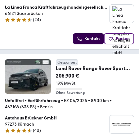
La Linea Franca Kraftfahrzeugshandelsgesellschaft
mbH
66121 Saarbrücken
(
24
)
4.4 Sterne
Kontakt
Parken
Gesponsert
Land Rover Range Rover Sport
P635 SV Edition Two
205.900 €
19% MwSt.
Ohne Bewertung
Unfallfrei
•
Vorführfahrzeug
•
EZ 06/2025
•
8.900 km
•
467 kW (635 PS)
•
Benzin
Autohaus Brückner GmbH
97273 Kürnach
(
40
)
4.7 Sterne