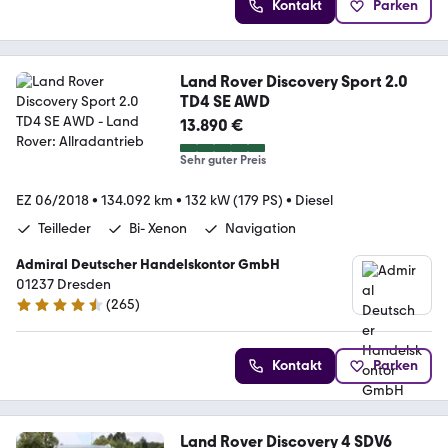
Kontakt
Parken
Land Rover Discovery Sport 2.0
TD4 SE AWD
13.890 €
Sehr guter Preis
EZ 06/2018
•
134.092 km
•
132 kW (179 PS)
•
Diesel
Teilleder
Bi- Xenon
Navigation
Admiral Deutscher Handelskontor GmbH
01237 Dresden
(
265
)
4.6 Sterne
Kontakt
Parken
Land Rover Discovery 4 SDV6