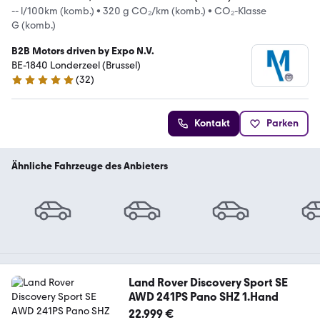
-- l/100km (komb.)
•
320 g CO₂/km (komb.)
•
CO₂-Klasse
G (komb.)
B2B Motors driven by Expo N.V.
BE-1840 Londerzeel (Brussel)
(
32
)
5 Sterne
Kontakt
Parken
Ähnliche Fahrzeuge des Anbieters
Land Rover Discovery Sport SE
AWD 241PS Pano SHZ 1.Hand
22.999 €