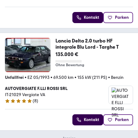
Kontakt
Parken
Lancia Delta 2.0 turbo HF
integrale Blu Lord - Targhe T
135.000 €
Ohne Bewertung
Unfallfrei
•
EZ 05/1993
•
69.500 km
•
155 kW (211 PS)
•
Benzin
AUTOVERGIATE F.LLI ROSSI SRL
IT-21029 Vergiate VA
(
8
)
4.9 Sterne
Kontakt
Parken