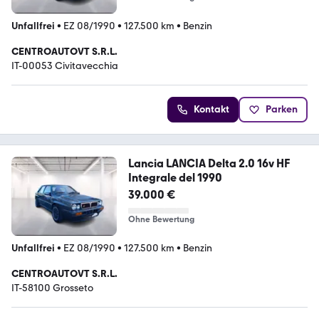
Unfallfrei
•
EZ 08/1990
•
127.500 km
•
Benzin
CENTROAUTOVT S.R.L.
IT-00053 Civitavecchia
Kontakt
Parken
Lancia LANCIA Delta 2.0 16v HF
Integrale del 1990
39.000 €
Ohne Bewertung
Unfallfrei
•
EZ 08/1990
•
127.500 km
•
Benzin
CENTROAUTOVT S.R.L.
IT-58100 Grosseto