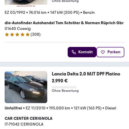
Ohne Bewertung
EZ 03/1992
•
74.016 km
•
147 kW (200 PS)
•
Benzin
die-Autofinder Autohandel Tom Schröter & Norman Rüprich Gbr
01640 Coswig
(
308
)
4.9 Sterne
Kontakt
Parken
Lancia Delta 2.0 MJT DPF Platino
2.990 €
Ohne Bewertung
Unfallfrei
•
EZ 11/2010
•
195.000 km
•
121 kW (165 PS)
•
Diesel
CAR CENTER CERIGNOLA
IT-71042 CERIGNOLA