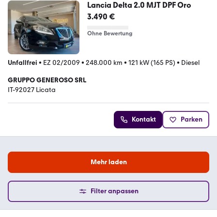
Lancia Delta 2.0 MJT DPF Oro
3.490 €
Ohne Bewertung
Unfallfrei
•
EZ 02/2009
•
248.000 km
•
121 kW (165 PS)
•
Diesel
GRUPPO GENEROSO SRL
IT-92027 Licata
Kontakt
Parken
Mehr laden
Filter anpassen