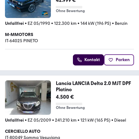
42.999 €
Ohne Bewertung
Unfallfrei
•
EZ 05/1990
•
122.300 km
•
144 kW (196 PS)
•
Benzin
M-MMOTORS
IT-64025 PINETO
Kontakt
Parken
Lancia LANCIA Delta 2.0 MJT DPF
Platino
4.500 €
Ohne Bewertung
Unfallfrei
•
EZ 05/2009
•
241.210 km
•
121 kW (165 PS)
•
Diesel
CERCIELLO AUTO
IT-80049 Somma Vesuviana