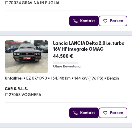
IT-70024 GRAVINA IN PUGLIA
Kontakt
Parken
Lancia LANCIA Delta 2.0i.e. turbo
16V HF integrale OMAG
44.500 €
Ohne Bewertung
Unfallfrei
•
EZ 07/1990
•
134.148 km
•
144 kW (196 PS)
•
Benzin
CAR S.R.L.S.
IT-27058 VOGHERA
Kontakt
Parken