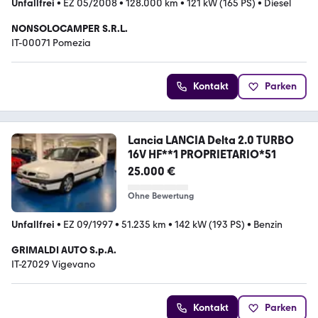
Unfallfrei
•
EZ 05/2008
•
128.000 km
•
121 kW (165 PS)
•
Diesel
NONSOLOCAMPER S.R.L.
IT-00071 Pomezia
Kontakt
Parken
Lancia LANCIA Delta 2.0 TURBO
16V HF**1 PROPRIETARIO*51
25.000 €
Ohne Bewertung
Unfallfrei
•
EZ 09/1997
•
51.235 km
•
142 kW (193 PS)
•
Benzin
GRIMALDI AUTO S.p.A.
IT-27029 Vigevano
Kontakt
Parken