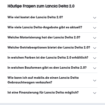
Häufige Fragen zum Lancia Delta 2.0
Wie viel kostet der Lancia Delta 2.0?
Ein guter Preis für einen Lancia Delta 2.0 liegt zwischen
Wie viele Lancia Delta-Angebote gibt es aktuell?
5.500 € und 98.000 €. (Stand: 7.8.2026)
Es gibt insgesamt 53 Lancia Delta bei mobile.de, davon
Welche Motorisierung hat der Lancia Delta 2.0?
53 Gebraucht- und 0 Neuwagen. (Stand: 7.8.2026)
Der Lancia Delta 2.0 hat Leistungen zwischen 137 und 211
Welche Getriebeoptionen bietet der Lancia Delta 2.0?
PS. (Stand: 7.8.2026)
Der Lancia Delta 2.0 ist mit manuellem Getriebe
In welchen Farben ist der Lancia Delta 2.0 erhältlich?
erhältlich. (Stand: 7.8.2026)
Den Lancia Delta 2.0 gibt es in folgenden Farben: rot,
In welchen Bauformen gibt es den Lancia Delta 2.0?
blau, grau, schwarz, weiß, grün, braun, silber und gelb.
Die häufigste Farbe ist rot. (Stand: 7.8.2026)
Den Lancia Delta 2.0 gibt es in folgenden Bauformen:
Wie kann ich auf mobile.de einen Lancia Delta
Limousine. (Stand: 7.8.2026)
Gebrauchtwagen verkaufen?
Alle Informationen zum Verkauf an mobile.de-
Ist eine Finanzierung für Lancia Delta möglich?
Ankaufstationen oder per Inserat auf mobile.de gibt es
auf unserer
Auto verkaufen
Seite.
Ja, ein Großteil der Angebote auf mobile.de kann