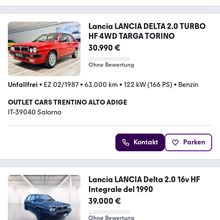
Lancia LANCIA DELTA 2.0 TURBO
HF 4WD TARGA TORINO
30.990 €
Ohne Bewertung
Unfallfrei
•
EZ 02/1987
•
63.000 km
•
122 kW (166 PS)
•
Benzin
OUTLET CARS TRENTINO ALTO ADIGE
IT-39040 Salorno
Kontakt
Parken
Lancia LANCIA Delta 2.0 16v HF
Integrale del 1990
39.000 €
Ohne Bewertung