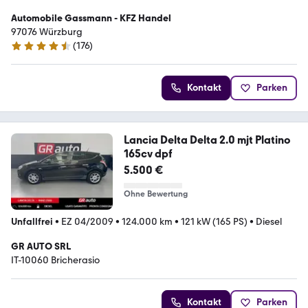
Automobile Gassmann - KFZ Handel
97076 Würzburg
(
176
)
4.6 Sterne
Kontakt
Parken
Lancia Delta Delta 2.0 mjt Platino
165cv dpf
5.500 €
Ohne Bewertung
Unfallfrei
•
EZ 04/2009
•
124.000 km
•
121 kW (165 PS)
•
Diesel
GR AUTO SRL
IT-10060 Bricherasio
Kontakt
Parken