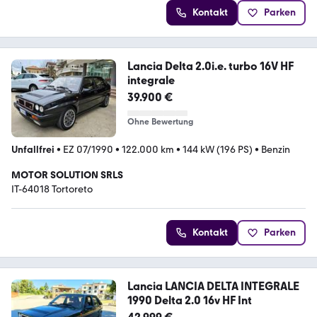
Kontakt
Parken
Lancia Delta 2.0i.e. turbo 16V HF
integrale
39.900 €
Ohne Bewertung
Unfallfrei
•
EZ 07/1990
•
122.000 km
•
144 kW (196 PS)
•
Benzin
MOTOR SOLUTION SRLS
IT-64018 Tortoreto
Kontakt
Parken
Lancia LANCIA DELTA INTEGRALE
1990 Delta 2.0 16v HF Int