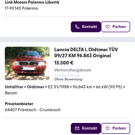
Link Motors Palermo Libertà
IT-90143 Palermo
Kontakt
Parken
Lancia DELTA I, Oldtimer TÜV
09/27 KM 96.843 Original
13.500 €
Verhandlungsbasis
Ohne Bewertung
Unfallfrei
•
Oldtimer
•
EZ 01/1988
•
96.843 km
•
66 kW (90 PS)
•
Benzin
Privatanbieter
64407 Fränkisch - Crumbach
Kontakt
Parken