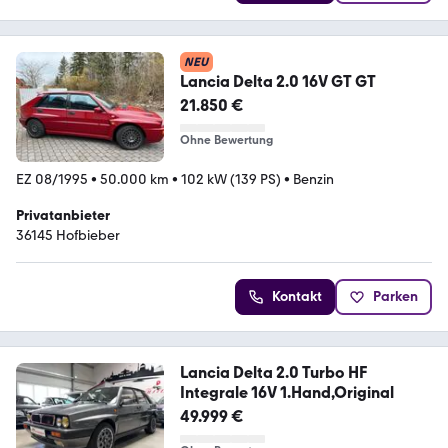
NEU
Lancia Delta 2.0 16V GT GT
21.850 €
Ohne Bewertung
EZ 08/1995
•
50.000 km
•
102 kW (139 PS)
•
Benzin
Privatanbieter
36145 Hofbieber
Kontakt
Parken
Lancia Delta 2.0 Turbo HF
Integrale 16V 1.Hand,Original
49.999 €