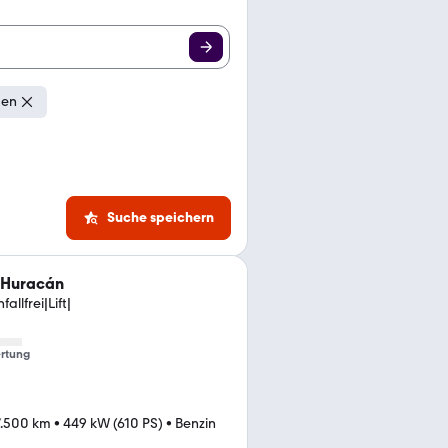
gen
Suche speichern
 Huracán
llfrei|Lift|
rtung
7.500 km
•
449 kW (610 PS)
•
Benzin