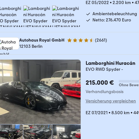
EZ 05/2022
•
2.200 km
•
47
Ambientebeleuchtung
Netto: 276.470 Euro
Autohaus Royal GmbH
(
2661
)
4.6 Sterne
12103 Berlin
Lamborghini Huracán
EVO RWD Spyder -
215.000 €
Ohne Bewe
Verhandlungsbasis
Versicherung vergleichen
EZ 07/2021
•
8.500 km
•
44