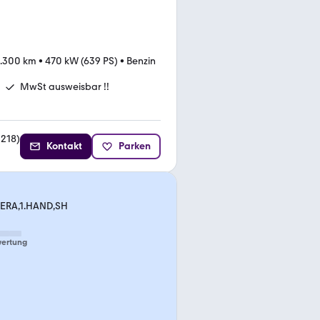
4.300 km
•
470 kW (639 PS)
•
Benzin
MwSt ausweisbar !!
1218
)
Kontakt
Parken
MERA,1.HAND,SH
ertung