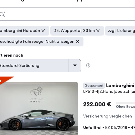
amborghini Huracán
DE, Wuppertal, 20 km
zzgl. Lieferun
eschädigte Fahrzeuge: Nicht anzeigen
rtieren nach
p
Lamborghini
Gesponsert
LP610-4|2.Hand|deutsch|unfa
222.000 €
Ohne Bewe
Versicherung vergleichen
Unfallfrei
•
EZ 05/2018
•
4