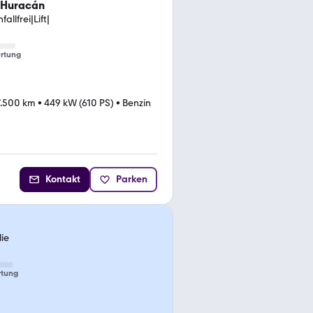
 Huracán
llfrei|Lift|
rtung
7.500 km
•
449 kW (610 PS)
•
Benzin
Kontakt
Parken
ie
tung