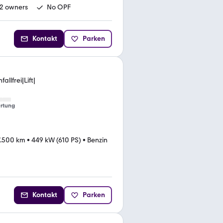
2 owners
No OPF
Kontakt
Parken
llfrei|Lift|
rtung
7.500 km
•
449 kW (610 PS)
•
Benzin
Kontakt
Parken