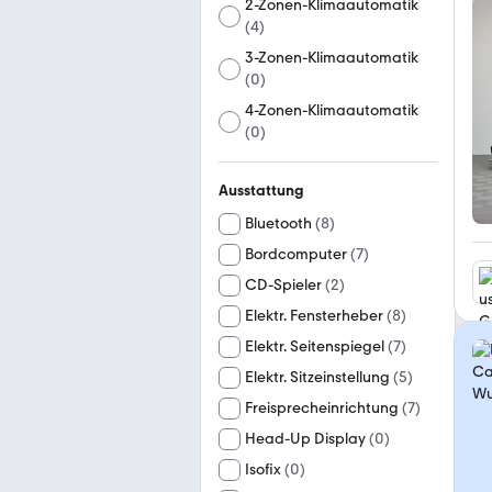
2-Zonen-Klimaautomatik
(
4
)
3-Zonen-Klimaautomatik
(
0
)
4-Zonen-Klimaautomatik
(
0
)
Ausstattung
Bluetooth
(
8
)
Bordcomputer
(
7
)
CD-Spieler
(
2
)
Elektr. Fensterheber
(
8
)
Elektr. Seitenspiegel
(
7
)
Elektr. Sitzeinstellung
(
5
)
Freisprecheinrichtung
(
7
)
Head-Up Display
(
0
)
Isofix
(
0
)