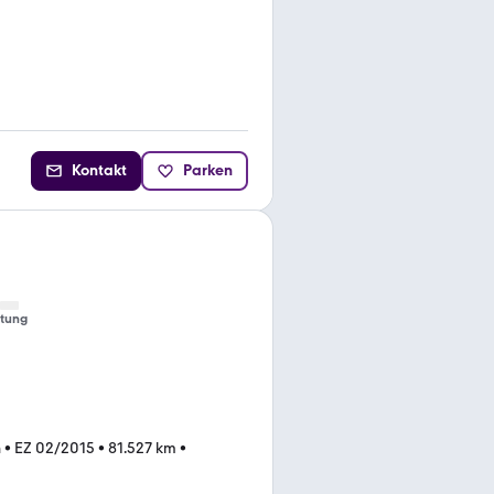
Kontakt
Parken
tung
n
•
EZ 02/2015
•
81.527 km
•