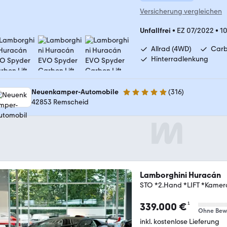
Versicherung vergleichen
Unfallfrei
•
EZ 07/2022
•
1
Allrad (4WD)
Carb
Hinterradlenkung
Neuenkamper-Automobile
(
316
)
4.8 Sterne
42853 Remscheid
Lamborghini Huracán
STO *2.Hand *LIFT *Kamer
¹
339.000 €
Ohne Bew
inkl. kostenlose Lieferung