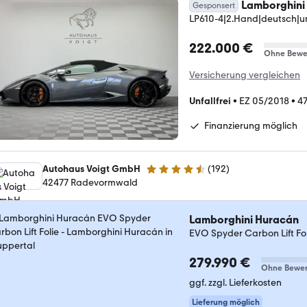
Lamborghini
Gesponsert
LP610-4|2.Hand|deutsch|unfa
222.000 €
Ohne Bewe
Versicherung vergleichen
Unfallfrei
•
EZ 05/2018
•
4
Finanzierung möglich
Autohaus Voigt GmbH
(
192
)
4.7 Sterne
42477 Radevormwald
Lamborghini Huracán
EVO Spyder Carbon Lift Fol
279.990 €
Ohne Bewer
ggf. zzgl. Lieferkosten
Lieferung möglich