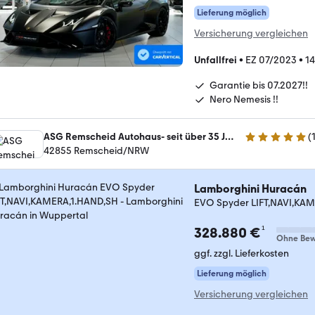
Lieferung möglich
Versicherung vergleichen
Unfallfrei
•
EZ 07/2023
•
1
Garantie bis 07.2027!!
Nero Nemesis !!
ASG Remscheid Autohaus- seit über 35 Jahren...
(
4.8 Sterne
42855 Remscheid/NRW
Lamborghini Huracán
EVO Spyder LIFT,NAVI,KA
¹
328.880 €
Ohne Bew
ggf. zzgl. Lieferkosten
Lieferung möglich
Versicherung vergleichen