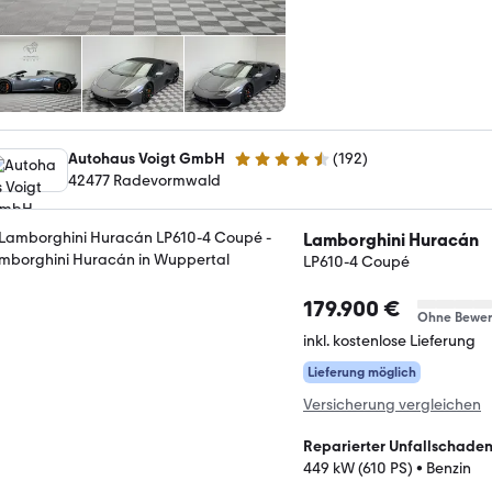
Autohaus Voigt GmbH
(
192
)
4.7 Sterne
42477 Radevormwald
Lamborghini Huracán
LP610-4 Coupé
179.900 €
Ohne Bewer
inkl. kostenlose Lieferung
Lieferung möglich
Versicherung vergleichen
Reparierter Unfallschade
449 kW (610 PS)
•
Benzin