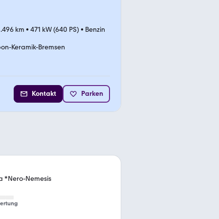
0.496 km
•
471 kW (640 PS)
•
Benzin
on-Keramik-Bremsen
Kontakt
Parken
a *Nero-Nemesis
ertung