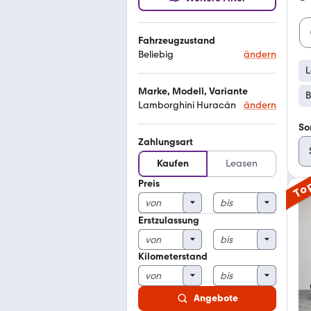
Fahrzeugzustand
Beliebig
ändern
L
Marke, Modell, Variante
B
Lamborghini Huracán
ändern
So
Zahlungsart
Kaufen
Leasen
Preis
To
Erstzulassung
Kilometerstand
Angebote