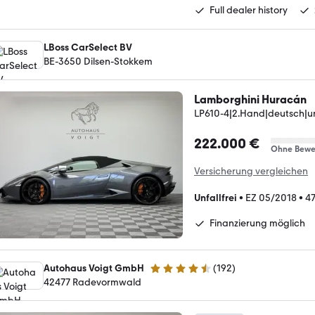
Full dealer history
LBoss CarSelect BV
BE-3650 Dilsen-Stokkem
Lamborghini Huracán
LP610-4|2.Hand|deutsch|unfa
222.000 €
Ohne Bewe
Versicherung vergleichen
Unfallfrei
•
EZ 05/2018
•
4
Finanzierung möglich
Autohaus Voigt GmbH
(
192
)
4.7 Sterne
42477 Radevormwald