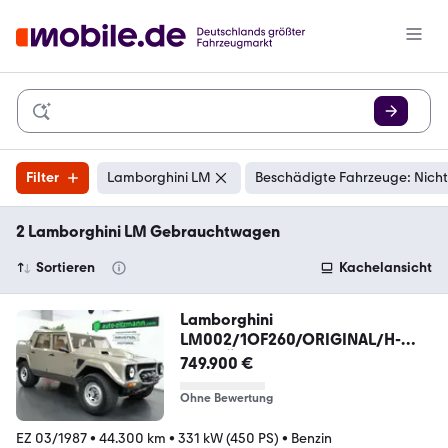
Filter
Lamborghini LM
Beschädigte Fahrzeuge: Nicht
2 Lamborghini LM Gebrauchtwagen
Sortieren
Kachelansicht
Lamborghini
LM002/1OF260/ORIGINAL/H-
ZUL/TÜV
749.900 €
Ohne Bewertung
EZ 03/1987
•
44.300 km
•
331 kW (450 PS)
•
Benzin