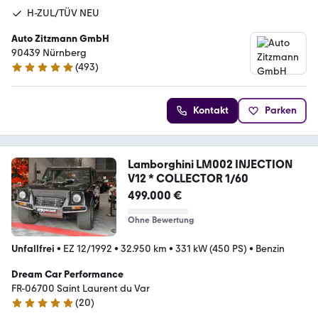
H-ZUL/TÜV NEU
Auto Zitzmann GmbH
90439 Nürnberg
(
493
)
4.9 Sterne
Kontakt
Parken
Lamborghini LM002 INJECTION
V12 * COLLECTOR 1/60
499.000 €
Ohne Bewertung
Unfallfrei
•
EZ 12/1992
•
32.950 km
•
331 kW (450 PS)
•
Benzin
Dream Car Performance
FR-06700 Saint Laurent du Var
(
20
)
4.8 Sterne