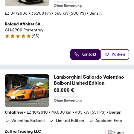
Ohne Bewertung
EZ 04/2006
•
33.900 km
•
368 kW (500 PS)
•
Benzin
Roland Affolter SA
CH-2900 Porrentruy
(
55
)
5 Sterne
Kontakt
Parken
Lamborghini Gallardo Valentino
Balboni Limited Edition.
80.000 €
Ohne Bewertung
Unfallfrei
•
EZ 10/2010
•
49.000 km
•
405 kW (551 PS)
•
Benzin
Valentino Balboni
Limited Edition
Accident Free
Zuffra Trading LLC