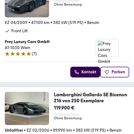
Ohne Bewertung
EZ 04/2009
•
47.100 km
•
382 kW (519 PS)
•
Benzin
Front Lift
Frey Luxury Cars GmbH
AT-1030 Wien
(
7
)
5 Sterne
Kontakt
Parken
Lamborghini Gallardo SE Bixenon
216 von 250 Exemplare
119.900 €
Ohne Bewertung
Unfallfrei
•
EZ 02/2006
•
89.990 km
•
382 kW (519 PS)
•
Benzin