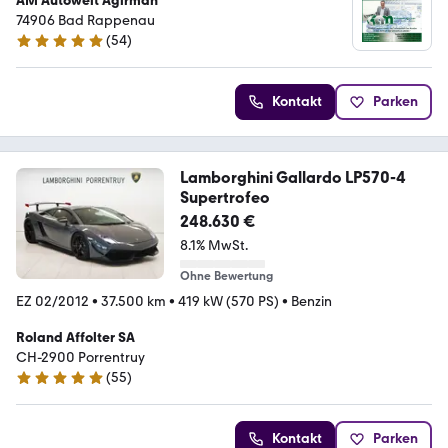
AM Autowelt Agirman
74906 Bad Rappenau
(
54
)
5 Sterne
Kontakt
Parken
Lamborghini Gallardo LP570-4
Supertrofeo
248.630 €
8.1% MwSt.
Ohne Bewertung
EZ 02/2012
•
37.500 km
•
419 kW (570 PS)
•
Benzin
Roland Affolter SA
CH-2900 Porrentruy
(
55
)
5 Sterne
Kontakt
Parken