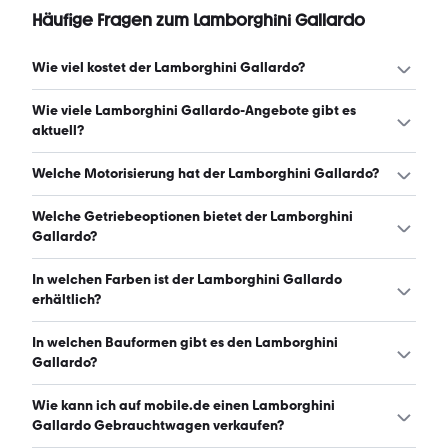
Häufige Fragen zum Lamborghini Gallardo
Wie viel kostet der Lamborghini Gallardo?
Ein guter Preis für einen Lamborghini Gallardo liegt
Wie viele Lamborghini Gallardo-Angebote gibt es
zwischen 106.625 € und 169.900 €. (Stand: 6.8.2026)
aktuell?
Es gibt insgesamt 90 Lamborghini Gallardo bei mobile.de,
Welche Motorisierung hat der Lamborghini Gallardo?
davon 90 Gebraucht- und 0 Neuwagen. (Stand:
6.8.2026)
Der Lamborghini Gallardo hat Leistungen zwischen 500
Welche Getriebeoptionen bietet der Lamborghini
und 570 PS. (Stand: 6.8.2026)
Gallardo?
Der Lamborghini Gallardo ist mit automatischem,
In welchen Farben ist der Lamborghini Gallardo
halbautomatischem und manuellem Getriebe erhältlich.
erhältlich?
(Stand: 6.8.2026)
Den Lamborghini Gallardo gibt es in folgenden Farben:
In welchen Bauformen gibt es den Lamborghini
weiß, schwarz, orange, grau, rot, blau, gelb, grün und
Gallardo?
silber. Die häufigste Farbe ist weiß. (Stand: 6.8.2026)
Den Lamborghini Gallardo gibt es in folgenden
Wie kann ich auf mobile.de einen Lamborghini
Bauformen: Sportwagen/Coupé und Cabrio. (Stand:
Gallardo Gebrauchtwagen verkaufen?
6.8.2026)