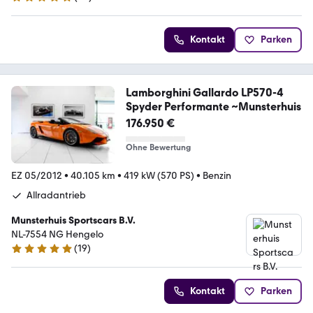
5 Sterne
Kontakt
Parken
Lamborghini Gallardo LP570-4
Spyder Performante ~Munsterhuis
176.950 €
Ohne Bewertung
EZ 05/2012
•
40.105 km
•
419 kW (570 PS)
•
Benzin
Allradantrieb
Munsterhuis Sportscars B.V.
NL-7554 NG Hengelo
(
19
)
4.8 Sterne
Kontakt
Parken