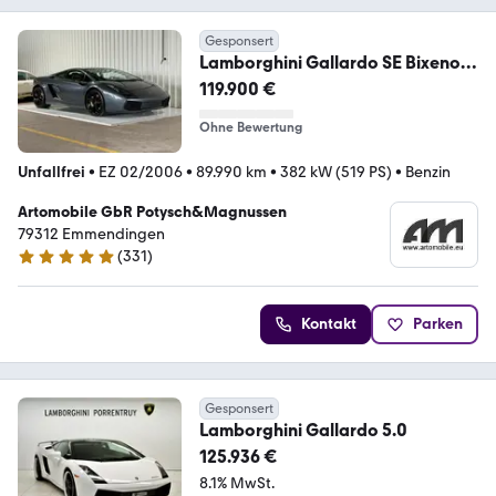
Gesponsert
Lamborghini Gallardo SE Bixenon
216 von 250 Exemplare
119.900 €
Ohne Bewertung
Unfallfrei
•
EZ 02/2006
•
89.990 km
•
382 kW (519 PS)
•
Benzin
Artomobile GbR Potysch&Magnussen
79312 Emmendingen
(
331
)
4.8 Sterne
Kontakt
Parken
Gesponsert
Lamborghini Gallardo 5.0
125.936 €
8.1% MwSt.