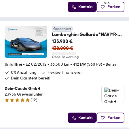
Kontakt
Parken
Gesponsert
Lamborghini Gallardo*NAVI*R-
KAMERA*ALLRAD*
133.900 €
138.000 €
Ohne Bewertung
Unfallfrei
•
EZ 02/2012
•
36.500 km
•
412 kW (560 PS)
•
Benzin
0% Anzahlung
Flexibel finanzieren
Dein Car steht bereit!
Dein-Car.de GmbH
23936 Grevesmühlen
(
12
)
5 Sterne
Kontakt
Parken