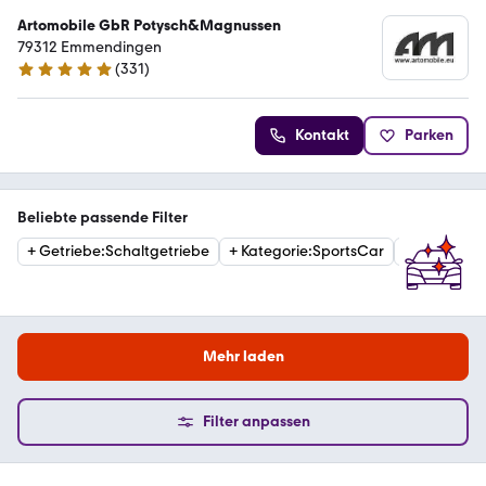
Artomobile GbR Potysch&Magnussen
79312 Emmendingen
(
331
)
4.8 Sterne
Kontakt
Parken
Beliebte passende Filter
+
Getriebe
:
Schaltgetriebe
+
Kategorie
:
SportsCar
+
Kategorie
Mehr laden
Filter anpassen