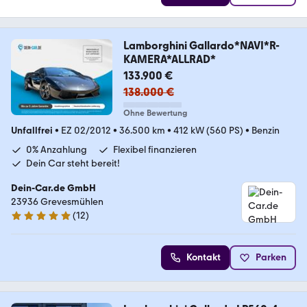
Lamborghini Gallardo*NAVI*R-
KAMERA*ALLRAD*
133.900 €
138.000 €
Ohne Bewertung
Unfallfrei
•
EZ 02/2012
•
36.500 km
•
412 kW (560 PS)
•
Benzin
0% Anzahlung
Flexibel finanzieren
Dein Car steht bereit!
Dein-Car.de GmbH
23936 Grevesmühlen
(
12
)
5 Sterne
Kontakt
Parken