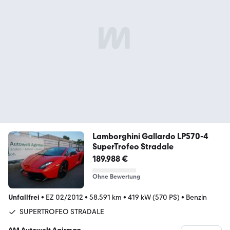
Lamborghini Gallardo LP570-4
SuperTrofeo Stradale
189.988 €
Ohne Bewertung
Unfallfrei
•
EZ 02/2012
•
58.591 km
•
419 kW (570 PS)
•
Benzin
SUPERTROFEO STRADALE