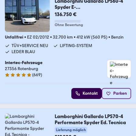
Lamborghini Gallardo LP560-4
Spyder E-
Gear*EXCLUSIVE*LIFTING
136.750 €
Ohne Bewertung
Unfallfrei
•
EZ 02/2012
•
32.700 km
•
412 kW (560 PS)
•
Benzin
TÜV+SERVICE NEU
LIFTING-SYSTEM
LEDER BLAU
Intertec-Fahrzeuge
27356 Rotenburg
(
669
)
4.9 Sterne
Kontakt
Parken
Lamborghini Gallardo LP570-4
Performante Spyder Ed. Tecnica
Lieferung möglich