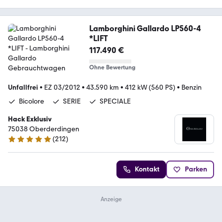
Lamborghini Gallardo LP560-4
*LIFT
117.490 €
Ohne Bewertung
Unfallfrei
•
EZ 03/2012
•
43.590 km
•
412 kW (560 PS)
•
Benzin
Bicolore
SERIE
SPECIALE
Hack Exklusiv
75038 Oberderdingen
(
212
)
4.9 Sterne
Kontakt
Parken