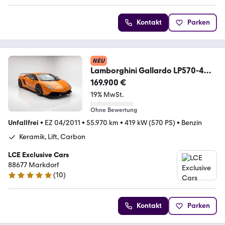
Kontakt
Parken
NEU
Lamborghini Gallardo LP570-4
Superleggera
169.900 €
19% MwSt.
Ohne Bewertung
Unfallfrei
•
EZ 04/2011
•
55.970 km
•
419 kW (570 PS)
•
Benzin
Keramik, Lift, Carbon
LCE Exclusive Cars
88677 Markdorf
(
10
)
5 Sterne
Kontakt
Parken