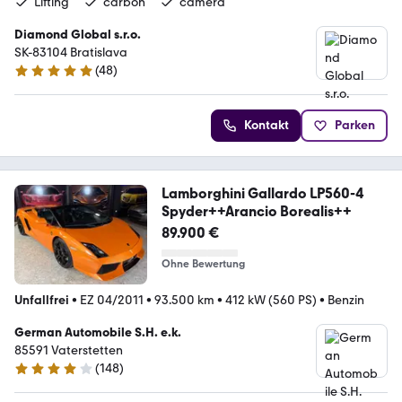
Lifting
carbon
camera
Diamond Global s.r.o.
SK-83104 Bratislava
(
48
)
4.9 Sterne
Kontakt
Parken
Lamborghini Gallardo LP560-4
Spyder++Arancio Borealis++
89.900 €
Ohne Bewertung
Unfallfrei
•
EZ 04/2011
•
93.500 km
•
412 kW (560 PS)
•
Benzin
German Automobile S.H. e.k.
85591 Vaterstetten
(
148
)
4.2 Sterne