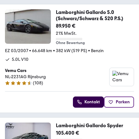
Lamborghini Gallardo 5.0
(Schwarz/Schwarz & 520 P.S.)
89.950 €
21% MwSt.
Ohne Bewertung
EZ 03/2007
•
66.648 km
•
382 kW (519 PS)
•
Benzin
5.0L V10
Vemu Cars
NL-2231AG Rijnsburg
(
108
)
4.4 Sterne
Kontakt
Parken
Lamborghini Gallardo Spyder
105.400 €