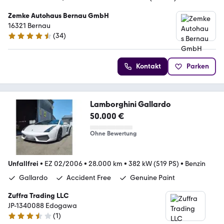
Zemke Autohaus Bernau GmbH
16321 Bernau
(
34
)
4.7 Sterne
Kontakt
Parken
Lamborghini Gallardo
50.000 €
Ohne Bewertung
Unfallfrei
•
EZ 02/2006
•
28.000 km
•
382 kW (519 PS)
•
Benzin
Gallardo
Accident Free
Genuine Paint
Zuffra Trading LLC
JP-1340088 Edogawa
(
1
)
3.3 Sterne