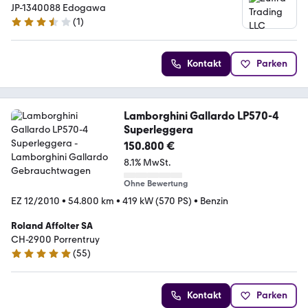
JP-1340088 Edogawa
(
1
)
3.3 Sterne
Kontakt
Parken
Lamborghini Gallardo LP570-4
Superleggera
150.800 €
8.1% MwSt.
Ohne Bewertung
EZ 12/2010
•
54.800 km
•
419 kW (570 PS)
•
Benzin
Roland Affolter SA
CH-2900 Porrentruy
(
55
)
5 Sterne
Kontakt
Parken