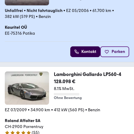
Unfallfrei
•
Nicht fahrtauglich
•
EZ 05/2006
•
61.700 km
•
382 kW (519 PS)
•
Benzin
Kauritel OÜ
EE-75316 Patika
Kontakt
Parken
Lamborghini Gallardo LP560-4
128.098 €
8.1% MwSt.
Ohne Bewertung
EZ 07/2009
•
34.900 km
•
412 kW (560 PS)
•
Benzin
Roland Affolter SA
CH-2900 Porrentruy
(
55
)