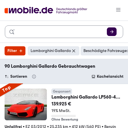
Filter
Lamborghini Gallardo
Beschädigte Fahrzeuge:
90 Lamborghini Gallardo Gebrauchtwagen
Sortieren
Kachelansicht
Top
Gesponsert
Lamborghini Gallardo LP560-4
Bicolore 1 von 250 Stk. in Bian
139.925 €
19% MwSt.
Ohne Bewertung
Unfallfrei
•
EZ 03/2012
•
25.235 km
•
412 kW (560 PS)
•
Benzin