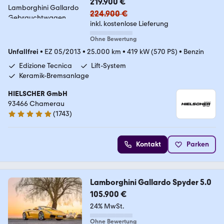
219.900 €
224.900 €
inkl. kostenlose Lieferung
Ohne Bewertung
Unfallfrei
•
EZ 05/2013
•
25.000 km
•
419 kW (570 PS)
•
Benzin
Edizione Tecnica
Lift-System
Keramik-Bremsanlage
HIELSCHER GmbH
93466 Chamerau
(
1743
)
4.9 Sterne
Kontakt
Parken
Lamborghini Gallardo Spyder 5.0
105.900 €
24% MwSt.
Ohne Bewertung