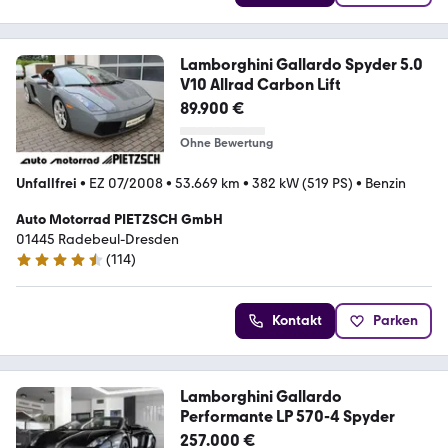
Lamborghini Gallardo Spyder 5.0
V10 Allrad Carbon Lift
89.900 €
Ohne Bewertung
Unfallfrei
•
EZ 07/2008
•
53.669 km
•
382 kW (519 PS)
•
Benzin
Auto Motorrad PIETZSCH GmbH
01445 Radebeul-Dresden
(
114
)
4.5 Sterne
Kontakt
Parken
Lamborghini Gallardo
Performante LP 570-4 Spyder
257.000 €