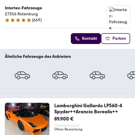
Intertec-Fahrzeuge
27356 Rotenburg
(
669
)
4.9 Sterne
Kontakt
Parken
Ähnliche Fahrzeuge des Anbieters
Lamborghini Gallardo LP560-4
Spyder++Arancio Borealis++
89.900 €
Ohne Bewertung