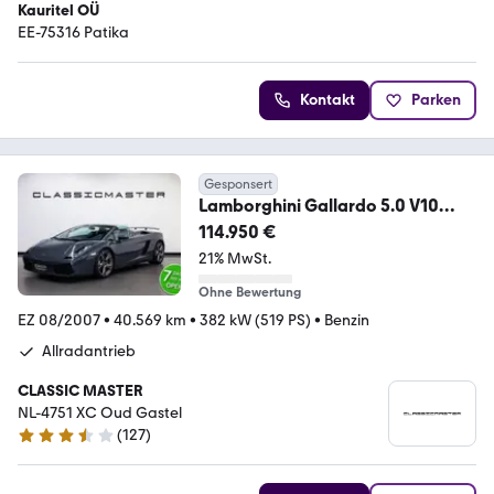
Kauritel OÜ
EE-75316 Patika
Kontakt
Parken
Gesponsert
Lamborghini Gallardo 5.0 V10
Spyder e-gear Btw auto, Fiscale
114.950 €
21% MwSt.
Ohne Bewertung
EZ 08/2007
•
40.569 km
•
382 kW (519 PS)
•
Benzin
Allradantrieb
CLASSIC MASTER
NL-4751 XC Oud Gastel
(
127
)
3.5 Sterne