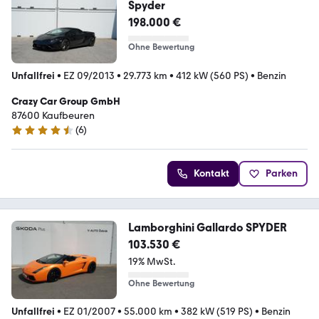
Spyder
198.000 €
Ohne Bewertung
Unfallfrei
•
EZ 09/2013
•
29.773 km
•
412 kW (560 PS)
•
Benzin
Crazy Car Group GmbH
87600 Kaufbeuren
(
6
)
4.5 Sterne
Kontakt
Parken
Lamborghini Gallardo SPYDER
103.530 €
19% MwSt.
Ohne Bewertung
Unfallfrei
•
EZ 01/2007
•
55.000 km
•
382 kW (519 PS)
•
Benzin