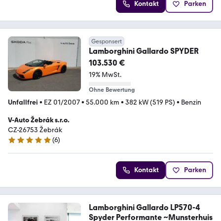
Kontakt
Parken
Gesponsert
Lamborghini Gallardo SPYDER
103.530 €
19% MwSt.
Ohne Bewertung
Unfallfrei
•
EZ 01/2007
•
55.000 km
•
382 kW (519 PS)
•
Benzin
V-Auto Žebrák s.r.o.
CZ-26753 Žebrák
(
6
)
5 Sterne
Kontakt
Parken
Lamborghini Gallardo LP570-4
Spyder Performante ~Munsterhuis