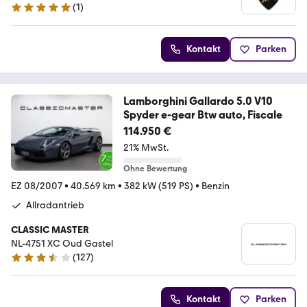
(
1
)
5 Sterne
Kontakt
Parken
Lamborghini Gallardo 5.0 V10
Spyder e-gear Btw auto, Fiscale
114.950 €
21% MwSt.
Ohne Bewertung
EZ 08/2007
•
40.569 km
•
382 kW (519 PS)
•
Benzin
Allradantrieb
CLASSIC MASTER
NL-4751 XC Oud Gastel
(
127
)
3.5 Sterne
Kontakt
Parken