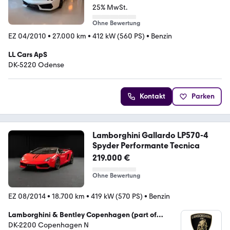
25% MwSt.
Ohne Bewertung
EZ 04/2010
•
27.000 km
•
412 kW (560 PS)
•
Benzin
LL Cars ApS
DK-5220 Odense
Kontakt
Parken
Lamborghini Gallardo LP570-4
Spyder Performante Tecnica
219.000 €
Ohne Bewertung
EZ 08/2014
•
18.700 km
•
419 kW (570 PS)
•
Benzin
Lamborghini & Bentley Copenhagen (part of
Semler Premium A/S)
DK-2200 Copenhagen N