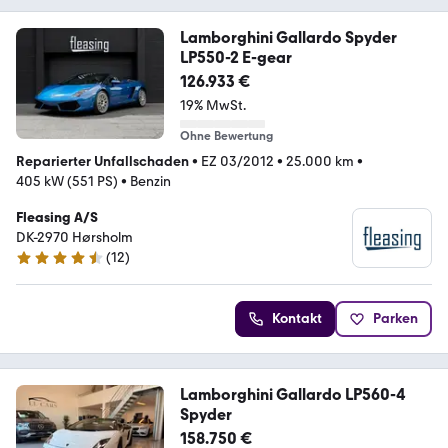
Lamborghini Gallardo Spyder
LP550-2 E-gear
126.933 €
19% MwSt.
Ohne Bewertung
Reparierter Unfallschaden
•
EZ 03/2012
•
25.000 km
•
405 kW (551 PS)
•
Benzin
Fleasing A/S
DK-2970 Hørsholm
(
12
)
4.5 Sterne
Kontakt
Parken
Lamborghini Gallardo LP560-4
Spyder
158.750 €