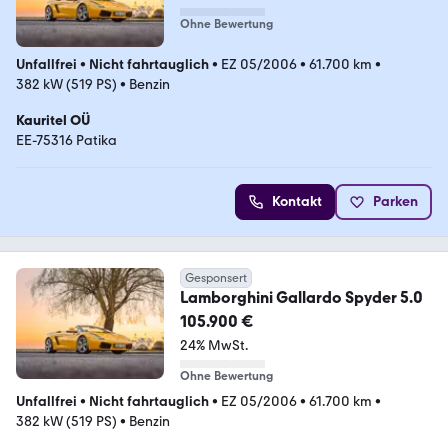
Ohne Bewertung
Unfallfrei
•
Nicht fahrtauglich
•
EZ 05/2006
•
61.700 km
•
382 kW (519 PS)
•
Benzin
Kauritel OÜ
EE-75316 Patika
Kontakt
Parken
Gesponsert
Lamborghini Gallardo Spyder 5.0
105.900 €
24% MwSt.
Ohne Bewertung
Unfallfrei
•
Nicht fahrtauglich
•
EZ 05/2006
•
61.700 km
•
382 kW (519 PS)
•
Benzin