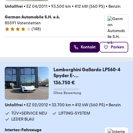
Unfallfrei
•
EZ 04/2011
•
93.500 km
•
412 kW (560 PS)
•
Benzin
German Automobile S.H. e.k.
85591 Vaterstetten
(
148
)
4.2 Sterne
Kontakt
Parken
Lamborghini Gallardo LP560-4
Spyder E-
Gear*EXCLUSIVE*LIFTING
136.750 €
Ohne Bewertung
Unfallfrei
•
EZ 02/2012
•
32.700 km
•
412 kW (560 PS)
•
Benzin
TÜV+SERVICE NEU
LIFTING-SYSTEM
LEDER BLAU
Intertec-Fahrzeuge