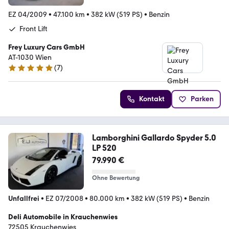
EZ 04/2009
•
47.100 km
•
382 kW (519 PS)
•
Benzin
Front Lift
Frey Luxury Cars GmbH
AT-1030 Wien
(
7
)
5 Sterne
Kontakt
Parken
Lamborghini Gallardo Spyder 5.0
LP 520
79.990 €
Ohne Bewertung
Unfallfrei
•
EZ 07/2008
•
80.000 km
•
382 kW (519 PS)
•
Benzin
Deli Automobile in Krauchenwies
72505 Krauchenwies