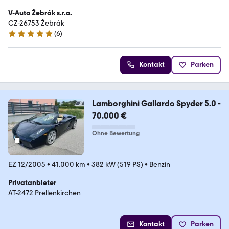
V-Auto Žebrák s.r.o.
CZ-26753 Žebrák
(
6
)
5 Sterne
Kontakt
Parken
Lamborghini Gallardo Spyder 5.0 -
70.000 €
Ohne Bewertung
EZ 12/2005
•
41.000 km
•
382 kW (519 PS)
•
Benzin
Privatanbieter
AT-2472 Prellenkirchen
Kontakt
Parken