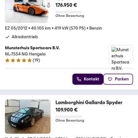
176.950 €
Ohne Bewertung
EZ 05/2012
•
40.105 km
•
419 kW (570 PS)
•
Benzin
Allradantrieb
Munsterhuis Sportscars B.V.
NL-7554 NG Hengelo
(
19
)
4.8 Sterne
Kontakt
Parken
Lamborghini Gallardo Spyder
109.900 €
Ohne Bewertung