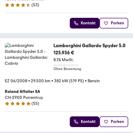
(
53
)
4.3 Sterne
Kontakt
Parken
Lamborghini Gallardo Spyder 5.0
125.936 €
8.1% MwSt.
Ohne Bewertung
EZ 06/2008
•
29.500 km
•
382 kW (519 PS)
•
Benzin
Roland Affolter SA
CH-2900 Porrentruy
(
55
)
5 Sterne
Kontakt
Parken