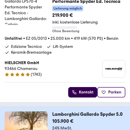
Performante Spyder Ed. Tecnica
Lieferung möglich
219.900 €
inkl. kostenlose Lieferung
Ohne Bewertung
Unfallfrei
•
EZ 05/2013
•
25.000 km
•
419 kW (570 PS)
•
Benzin
Edizione Tecnica
Lift-System
Keramik-Bremsanlage
HIELSCHER GmbH
93466 Chamerau
(
1743
)
4.9 Sterne
Kontakt
Parken
Lamborghini Gallardo Spyder 5.0
105.900 €
24% MwSt.