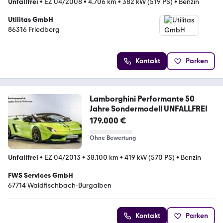
Unfallfrei
•
EZ 04/2008
•
4.706 km
•
382 kW (519 PS)
•
Benzin
Utilitas GmbH
86316 Friedberg
Kontakt
Parken
Lamborghini Performante 50
Jahre Sondermodell UNFALLFREI
179.000 €
Ohne Bewertung
Unfallfrei
•
EZ 04/2013
•
38.100 km
•
419 kW (570 PS)
•
Benzin
FWS Services GmbH
67714 Waldfischbach-Burgalben
Kontakt
Parken