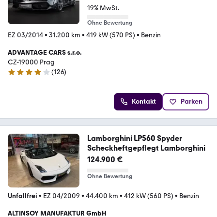
19% MwSt.
Ohne Bewertung
EZ 03/2014
•
31.200 km
•
419 kW (570 PS)
•
Benzin
ADVANTAGE CARS s.r.o.
CZ-19000 Prag
(
126
)
3.8 Sterne
Kontakt
Parken
Lamborghini LP560 Spyder
Scheckheftgepflegt Lamborghini
124.900 €
Ohne Bewertung
Unfallfrei
•
EZ 04/2009
•
44.400 km
•
412 kW (560 PS)
•
Benzin
ALTINSOY MANUFAKTUR GmbH