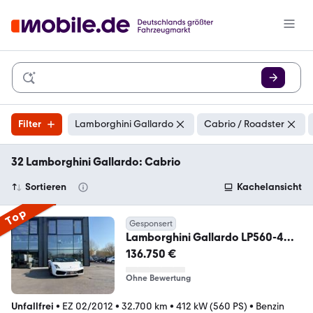
Filter
Lamborghini Gallardo
Cabrio / Roadster
32 Lamborghini Gallardo: Cabrio
Sortieren
Kachelansicht
Top
Gesponsert
Lamborghini Gallardo LP560-4
Spyder E-
136.750 €
Gear*EXCLUSIVE*LIFTING
Ohne Bewertung
Unfallfrei
•
EZ 02/2012
•
32.700 km
•
412 kW (560 PS)
•
Benzin