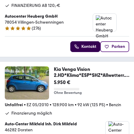
FINANZIERUNG AB 120,-€
Autocenter Heuberg GmbH
78054 Villingen-Schwenningen
(
276
)
5 Sterne
Kontakt
Parken
Kia Venga Vision
2.HD*Klima*ESP*SHZ*Allwetterr.*
MAL*
5.950 €
Ohne Bewertung
Unfallfrei
•
EZ 05/2010
•
128.900 km
•
92 kW (125 PS)
•
Benzin
Finanzierung möglich
Auto-Center Mikfeld Inh. Dirk Mikfeld
46282 Dorsten