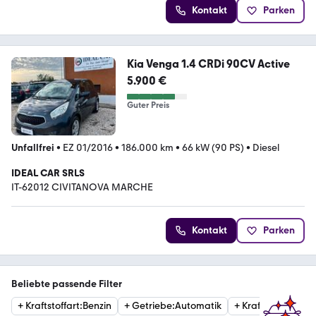
Kontakt
Parken
Kia Venga 1.4 CRDi 90CV Active
5.900 €
Guter Preis
Unfallfrei
•
EZ 01/2016
•
186.000 km
•
66 kW (90 PS)
•
Diesel
IDEAL CAR SRLS
IT-62012 CIVITANOVA MARCHE
Kontakt
Parken
Beliebte passende Filter
+
Kraftstoffart
:
Benzin
+
Getriebe
:
Automatik
+
Kraftstoffart
:
Die