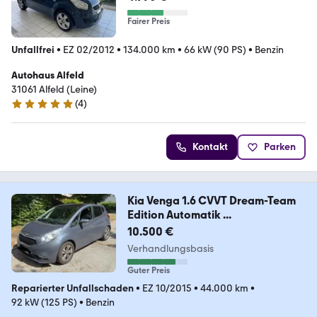
Fairer Preis
Unfallfrei
•
EZ 02/2012
•
134.000 km
•
66 kW (90 PS)
•
Benzin
Autohaus Alfeld
31061 Alfeld (Leine)
(
4
)
5 Sterne
Kontakt
Parken
Kia Venga 1.6 CVVT Dream-Team
Edition Automatik ...
10.500 €
Verhandlungsbasis
Guter Preis
Reparierter Unfallschaden
•
EZ 10/2015
•
44.000 km
•
92 kW (125 PS)
•
Benzin