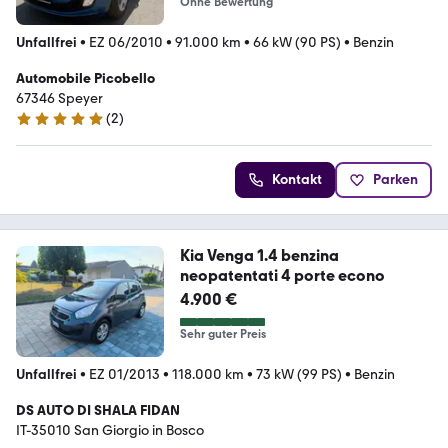
Ohne Bewertung
Unfallfrei
•
EZ 06/2010
•
91.000 km
•
66 kW (90 PS)
•
Benzin
Automobile Picobello
67346 Speyer
(
2
)
5 Sterne
Kontakt
Parken
Kia Venga 1.4 benzina
neopatentati 4 porte econo
4.900 €
Sehr guter Preis
Unfallfrei
•
EZ 01/2013
•
118.000 km
•
73 kW (99 PS)
•
Benzin
DS AUTO DI SHALA FIDAN
IT-35010 San Giorgio in Bosco