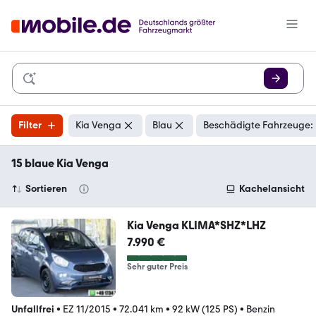
Filter
Kia Venga
Blau
Beschädigte Fahrzeuge: 
15 blaue Kia Venga
Sortieren
Kachelansicht
Kia Venga KLIMA*SHZ*LHZ
7.990 €
Sehr guter Preis
Unfallfrei
•
EZ 11/2015
•
72.041 km
•
92 kW (125 PS)
•
Benzin