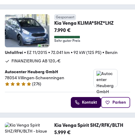
Gesponsert
Kia Venga KLIMA*SHZ*LHZ
7.990 €
Sehr guter Preis
Unfallfrei
•
EZ 11/2015
•
72.041 km
•
92 kW (125 PS)
•
Benzin
FINANZIERUNG AB 120,-€
Autocenter Heuberg GmbH
78054 Villingen-Schwenningen
(
276
)
5 Sterne
Kontakt
Parken
Kia Venga Spirit SHZ/RFK/BLTH
5.999 €