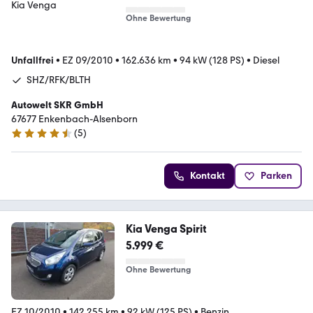
Ohne Bewertung
Unfallfrei
•
EZ 09/2010
•
162.636 km
•
94 kW (128 PS)
•
Diesel
SHZ/RFK/BLTH
Autowelt SKR GmbH
67677 Enkenbach-Alsenborn
(
5
)
4.7 Sterne
Kontakt
Parken
Kia Venga Spirit
5.999 €
Ohne Bewertung
EZ 10/2010
•
142.255 km
•
92 kW (125 PS)
•
Benzin