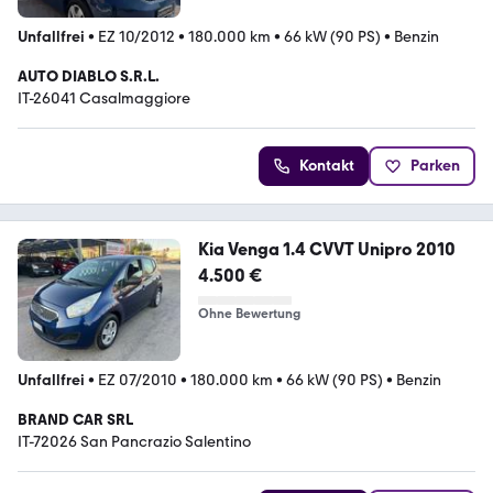
Unfallfrei
•
EZ 10/2012
•
180.000 km
•
66 kW (90 PS)
•
Benzin
AUTO DIABLO S.R.L.
IT-26041 Casalmaggiore
Kontakt
Parken
Kia Venga 1.4 CVVT Unipro 2010
4.500 €
Ohne Bewertung
Unfallfrei
•
EZ 07/2010
•
180.000 km
•
66 kW (90 PS)
•
Benzin
BRAND CAR SRL
IT-72026 San Pancrazio Salentino