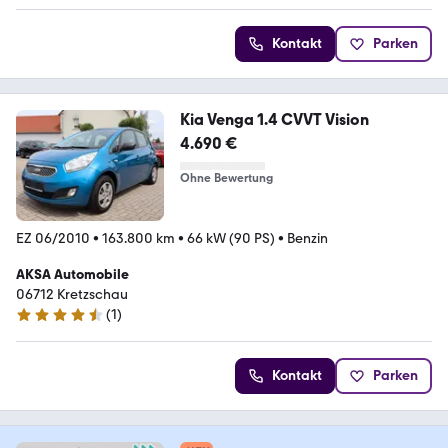
Kontakt
Parken
Kia Venga 1.4 CVVT Vision
4.690 €
Ohne Bewertung
EZ 06/2010
•
163.800 km
•
66 kW (90 PS)
•
Benzin
AKSA Automobile
06712 Kretzschau
(
1
)
4.3 Sterne
Kontakt
Parken