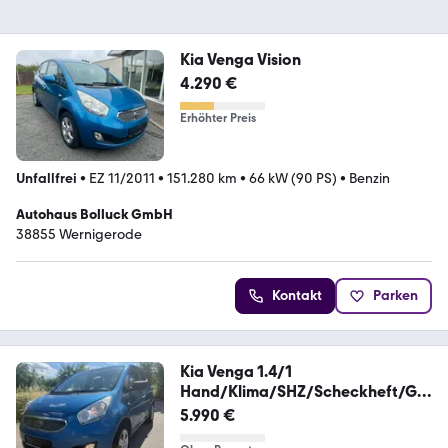
Kia Venga Vision
4.290 €
Erhöhter Preis
Unfallfrei
•
EZ 11/2011
•
151.280 km
•
66 kW (90 PS)
•
Benzin
Autohaus Bolluck GmbH
38855 Wernigerode
Kontakt
Parken
Kia Venga 1.4/1
Hand/Klima/SHZ/Scheckheft/Ga
rantie
5.990 €