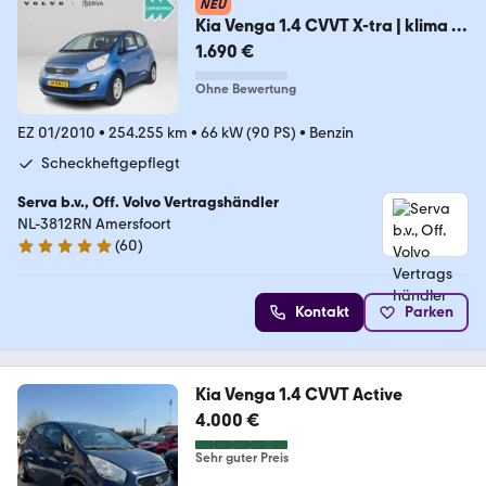
NEU
Kia Venga 1.4 CVVT X-tra | klima |
Tempomat | Proble
1.690 €
Ohne Bewertung
EZ 01/2010
•
254.255 km
•
66 kW (90 PS)
•
Benzin
Scheckheftgepflegt
Serva b.v., Off. Volvo Vertragshändler
NL-3812RN Amersfoort
(
60
)
4.9 Sterne
Kontakt
Parken
Kia Venga 1.4 CVVT Active
4.000 €
Sehr guter Preis