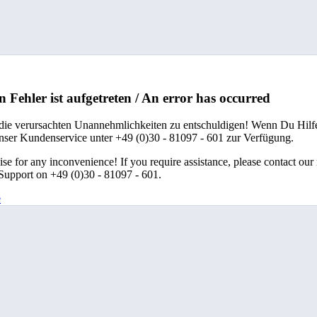
n Fehler ist aufgetreten / An error has occurred
 die verursachten Unannehmlichkeiten zu entschuldigen! Wenn Du Hilfe
unser Kundenservice unter +49 (0)30 - 81097 - 601 zur Verfügung.
se for any inconvenience! If you require assistance, please contact our
upport on +49 (0)30 - 81097 - 601.
e