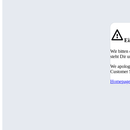
Ei
Wir bitten
steht Dir 
We apologi
Customer S
Homepag