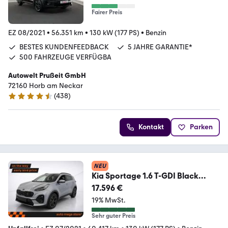
Fairer Preis
EZ 08/2021
•
56.351 km
•
130 kW (177 PS)
•
Benzin
BESTES KUNDENFEEDBACK
5 JAHRE GARANTIE*
500 FAHRZEUGE VERFÜGBA
Autowelt Prußeit GmbH
72160 Horb am Neckar
(
438
)
4.4 Sterne
Kontakt
Parken
NEU
Kia Sportage 1.6 T-GDI Black
Edition Aut. Kamera/SHZ
17.596 €
19% MwSt.
Sehr guter Preis