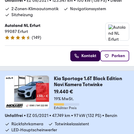
Unfallfrei
•
EZ 06/2021
•
123.547 km
•
100 kW (136 PS)
•
Diesel
2-Zonen-Klimaautomatik
Navigationssystem
Sitzheizung
Autoland NL Erfurt
99087 Erfurt
(
149
)
4.4 Sterne
Kontakt
Parken
Kia Sportage 1.6T Black Edition
Navi Kamera Totwinke
19.440 €
19% MwSt.
Erhöhter Preis
Unfallfrei
•
EZ 05/2021
•
47.749 km
•
97 kW (132 PS)
•
Benzin
Rückfahrkamera
Totwinkelassistent
LED-Hauptscheinwerfer