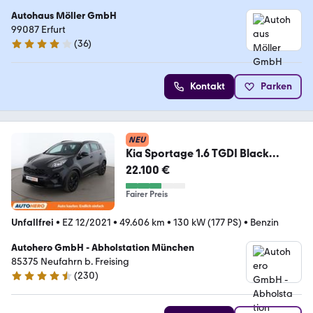
Autohaus Möller GmbH
99087 Erfurt
(
36
)
4.1 Sterne
Kontakt
Parken
NEU
Kia Sportage 1.6 TGDI Black
Edition 2WD Aut.*NAVI*
22.100 €
Fairer Preis
Unfallfrei
•
EZ 12/2021
•
49.606 km
•
130 kW (177 PS)
•
Benzin
Autohero GmbH - Abholstation München
85375 Neufahrn b. Freising
(
230
)
4.4 Sterne