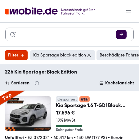
Filter
Kia Sportage black edition
Beschädigte Fahrze
226 Kia Sportage: Black Edition
Sortieren
Kachelansicht
Top
Gesponsert
NEU
Kia Sportage 1.6 T-GDI Black
Edition Aut. Kamera/SHZ
17.596 €
19% MwSt.
Sehr guter Preis
Unfallfrei
•
EZ 07/2021
•
60.417 km
•
130 kW (177 PS)
•
Benzin