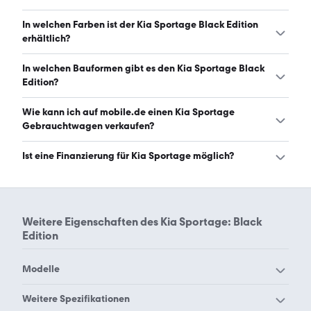
Der Kia Sportage Black Edition ist mit automatischem und
In welchen Farben ist der Kia Sportage Black Edition
manuellem Getriebe erhältlich. (Stand: 7.8.2026)
erhältlich?
Den Kia Sportage Black Edition gibt es in folgenden
In welchen Bauformen gibt es den Kia Sportage Black
Farben: grau, schwarz, weiß, silber, blau und grün. Die
Edition?
häufigste Farbe ist grau. (Stand: 7.8.2026)
Den Kia Sportage Black Edition gibt es in folgenden
Wie kann ich auf mobile.de einen Kia Sportage
Bauformen: SUV. (Stand: 7.8.2026)
Gebrauchtwagen verkaufen?
Alle Informationen zum Verkauf an mobile.de-
Ist eine Finanzierung für Kia Sportage möglich?
Ankaufstationen oder per Inserat auf mobile.de gibt es
auf unserer
Auto verkaufen
Seite.
Ja, ein Großteil der Angebote auf mobile.de kann
entweder über den Händler oder einen Autokredit
finanziert werden. Die ungefähre Rate kann auf der
Weitere Eigenschaften des
Kia Sportage: Black
jeweiligen Angebotsseite berechnet werden.
Edition
Modelle
Kia Carens
Kia Carnival
Weitere Spezifikationen