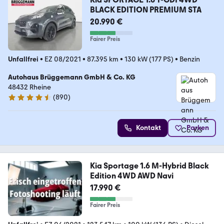
BLACK EDITION PREMIUM STA
20.990 €
Fairer Preis
Unfallfrei
•
EZ 08/2021
•
87.395 km
•
130 kW (177 PS)
•
Benzin
Autohaus Brüggemann GmbH & Co. KG
48432 Rheine
(
890
)
4.7 Sterne
Kontakt
Parken
Kia Sportage 1.6 M-Hybrid Black
Edition 4WD AWD Navi
17.990 €
Fairer Preis