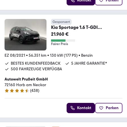
Kontakt
Parken
Gesponsert
Kia Sportage 1.6 T-GDI
4WD*BLACK EDITION*LED-R.KAM
21.960 €
Fairer Preis
EZ 08/2021
•
56.351 km
•
130 kW (177 PS)
•
Benzin
BESTES KUNDENFEEDBACK
5 JAHRE GARANTIE*
500 FAHRZEUGE VERFÜGBA
Autowelt Prußeit GmbH
72160 Horb am Neckar
(
438
)
4.4 Sterne
Kontakt
Parken