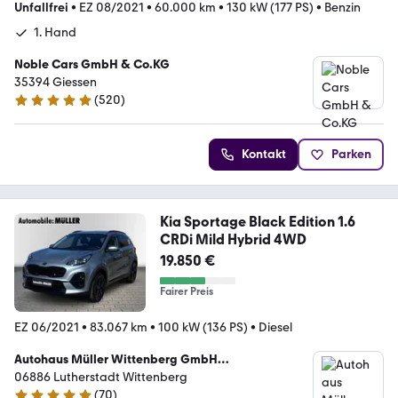
Unfallfrei
•
EZ 08/2021
•
60.000 km
•
130 kW (177 PS)
•
Benzin
1. Hand
Noble Cars GmbH & Co.KG
35394 Giessen
(
520
)
4.9 Sterne
Kontakt
Parken
Kia Sportage Black Edition 1.6
CRDi Mild Hybrid 4WD
19.850 €
Fairer Preis
EZ 06/2021
•
83.067 km
•
100 kW (136 PS)
•
Diesel
Autohaus Müller Wittenberg GmbH
Vertragshändler der BMW AG
06886 Lutherstadt Wittenberg
(
70
)