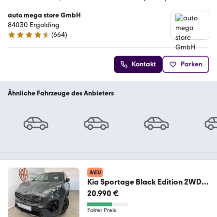
auto mega store GmbH
84030 Ergolding
(
664
)
4.4 Sterne
Kontakt
Parken
Ähnliche Fahrzeuge des Anbieters
NEU
Kia Sportage Black Edition 2WD
Leder/Panodach/LED
20.990 €
Fairer Preis