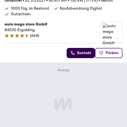
Unfallfrei
•
EZ 07/2021
•
60.417 km
•
130 kW (177 PS)
•
Benzin
1000 Fzg. im Bestand
Kaufabwicklung Digital
Gutachten
auto mega store GmbH
84030 Ergolding
(
664
)
4.4 Sterne
Kontakt
Parken