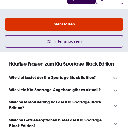
Mehr laden
Filter anpassen
Häufige Fragen zum Kia Sportage Black Edition
Wie viel kostet der Kia Sportage Black Edition?
Ein guter Preis für einen Kia Sportage Black Edition liegt
Wie viele Kia Sportage-Angebote gibt es aktuell?
zwischen 22.892 € und 39.986 €. Leasingangebote
starten ab 257 € monatlich. (Stand: 7.8.2026)
Es gibt insgesamt 226 Kia Sportage bei mobile.de, davon
Welche Motorisierung hat der Kia Sportage Black
127 Gebraucht- und 99 Neuwagen. (Stand: 7.8.2026)
Edition?
Der Kia Sportage Black Edition hat Leistungen zwischen
Welche Getriebeoptionen bietet der Kia Sportage
136 und 179 PS. (Stand: 7.8.2026)
Black Edition?