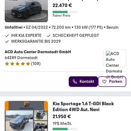
22.470 €
Fairer Preis
Unfallfrei
•
EZ 04/2022
•
72.200 km
•
130 kW (177 PS)
•
Benzin
IHR KIA EXPERTE
SCHECKHEFT GEPFLEGT
WERKSGARANTIE BIS 2029
ACD Auto Center Darmstadt GmbH
64289 Darmstadt
(
108
)
4.9 Sterne
Kontakt
Parken
Kia Sportage 1.6 T-GDI Black
Edition 4WD Aut. Navi
21.950 €
19% MwSt.