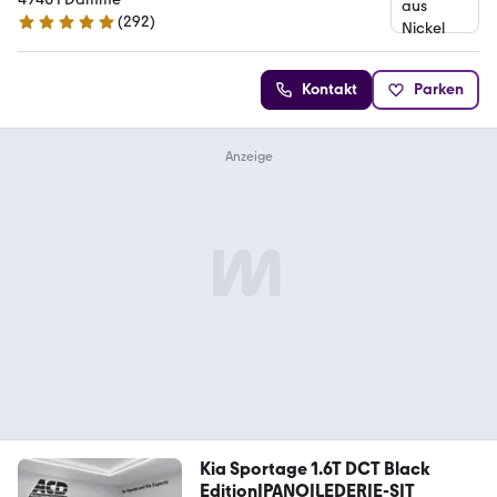
(
292
)
4.8 Sterne
Kontakt
Parken
Kia Sportage 1.6T DCT Black
Edition|PANO|LEDER|E-SIT