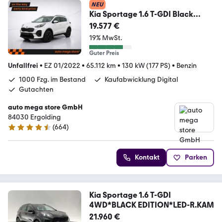
NEU
Kia Sportage 1.6 T-GDI Black
Edition Aut. RFK/Pano
19.577 €
19% MwSt.
Guter Preis
Unfallfrei
•
EZ 01/2022
•
65.112 km
•
130 kW (177 PS)
•
Benzin
1000 Fzg. im Bestand
Kaufabwicklung Digital
Gutachten
auto mega store GmbH
84030 Ergolding
(
664
)
4.4 Sterne
Kontakt
Parken
Kia Sportage 1.6 T-GDI
4WD*BLACK EDITION*LED-R.KAM
21.960 €