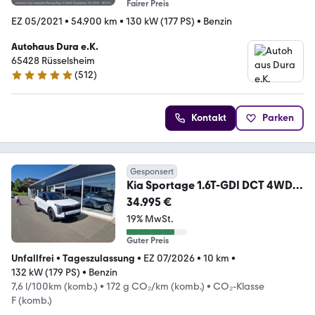
Fairer Preis
EZ 05/2021
•
54.900 km
•
130 kW (177 PS)
•
Benzin
Autohaus Dura e.K.
65428 Rüsselsheim
(
512
)
4.8 Sterne
Kontakt
Parken
Gesponsert
Kia Sportage 1.6T-GDI DCT 4WD
Black Edition DriveWis
34.995 €
19% MwSt.
Guter Preis
Unfallfrei
•
Tageszulassung
•
EZ 07/2026
•
10 km
•
132 kW (179 PS)
•
Benzin
7,6 l/100km (komb.)
•
172 g CO₂/km (komb.)
•
CO₂-Klasse
F (komb.)