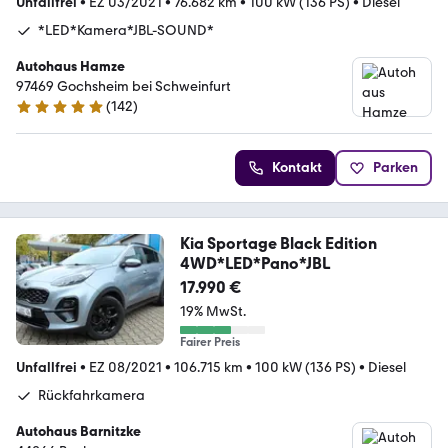
Unfallfrei
•
EZ 03/2021
•
76.682 km
•
100 kW (136 PS)
•
Diesel
*LED*Kamera*JBL-SOUND*
Autohaus Hamze
97469 Gochsheim bei Schweinfurt
(
142
)
5 Sterne
Kontakt
Parken
Kia Sportage Black Edition
4WD*LED*Pano*JBL
17.990 €
19% MwSt.
Fairer Preis
Unfallfrei
•
EZ 08/2021
•
106.715 km
•
100 kW (136 PS)
•
Diesel
Rückfahrkamera
Autohaus Barnitzke