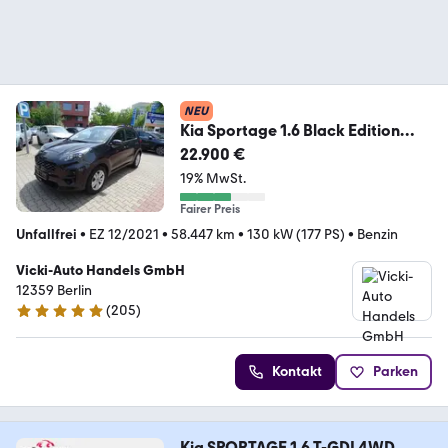
NEU
Kia Sportage 1.6 Black Edition
2WD Autom. Premium
22.900 €
19% MwSt.
Fairer Preis
Unfallfrei
•
EZ 12/2021
•
58.447 km
•
130 kW (177 PS)
•
Benzin
Vicki-Auto Handels GmbH
12359 Berlin
(
205
)
4.9 Sterne
Kontakt
Parken
Kia SPORTAGE 1.6 T-GDI 4WD