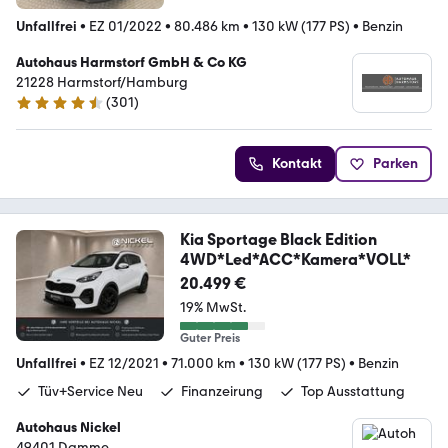
Unfallfrei
•
EZ 01/2022
•
80.486 km
•
130 kW (177 PS)
•
Benzin
Autohaus Harmstorf GmbH & Co KG
21228 Harmstorf/Hamburg
(
301
)
4.4 Sterne
Kontakt
Parken
Kia Sportage Black Edition
4WD*Led*ACC*Kamera*VOLL*
20.499 €
19% MwSt.
Guter Preis
Unfallfrei
•
EZ 12/2021
•
71.000 km
•
130 kW (177 PS)
•
Benzin
Tüv+Service Neu
Finanzeirung
Top Ausstattung
Autohaus Nickel
49401 Damme