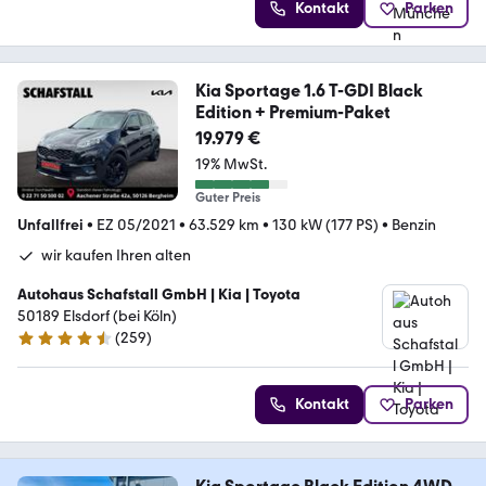
Kontakt
Parken
Kia Sportage 1.6 T-GDI Black
Edition + Premium-Paket
19.979 €
19% MwSt.
Guter Preis
Unfallfrei
•
EZ 05/2021
•
63.529 km
•
130 kW (177 PS)
•
Benzin
wir kaufen Ihren alten
Autohaus Schafstall GmbH | Kia | Toyota
50189 Elsdorf (bei Köln)
(
259
)
4.3 Sterne
Kontakt
Parken