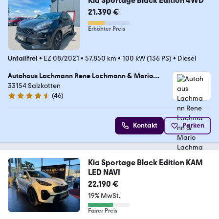
Kia Sportage Black Edition 4WD
21.390 €
Erhöhter Preis
Unfallfrei
•
EZ 08/2021
•
57.850 km
•
100 kW (136 PS)
•
Diesel
Autohaus Lachmann Rene Lachmann & Mario
Lachmann GbR
33154 Salzkotten
(
46
)
4.4 Sterne
Kontakt
Parken
Kia Sportage Black Edition KAM
LED NAVI
22.190 €
19% MwSt.
Fairer Preis