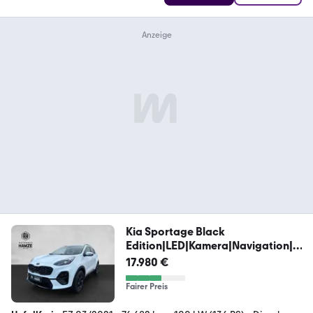
Kia Sportage Black
Edition|LED|Kamera|Navigation|J
BL
17.980 €
Fairer Preis