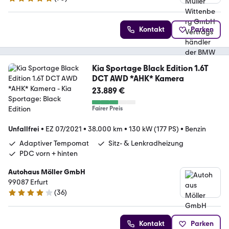
5 Sterne
Kontakt
Parken
Kia Sportage Black Edition 1.6T
DCT AWD *AHK* Kamera
23.889 €
Fairer Preis
Unfallfrei
•
EZ 07/2021
•
38.000 km
•
130 kW (177 PS)
•
Benzin
Adaptiver Tempomat
Sitz- & Lenkradheizung
PDC vorn + hinten
Autohaus Möller GmbH
99087 Erfurt
(
36
)
4.1 Sterne
Kontakt
Parken