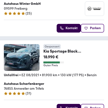
Autohaus Winter GmbH
09599 Freiberg
(
25
)
4.9 Sterne
Kontakt
Parken
Gesponsert
Kia Sportage Black
Edition+8FACH+LENK+SITZH.+JBL
18.990 €
Guter Preis
Unfallfrei
•
EZ 08/2021
•
81.900 km
•
130 kW (177 PS)
•
Benzin
Autohaus Scharfenberger
76855 Annweiler am Trifels
(
31
)
4.9 Sterne