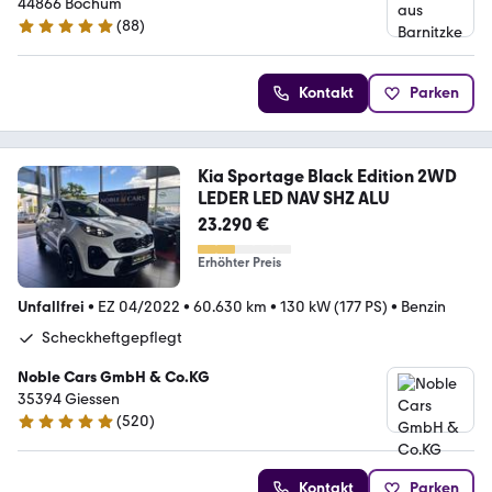
44866 Bochum
(
88
)
4.8 Sterne
Kontakt
Parken
Kia Sportage Black Edition 2WD
LEDER LED NAV SHZ ALU
23.290 €
Erhöhter Preis
Unfallfrei
•
EZ 04/2022
•
60.630 km
•
130 kW (177 PS)
•
Benzin
Scheckheftgepflegt
Noble Cars GmbH & Co.KG
35394 Giessen
(
520
)
4.9 Sterne
Kontakt
Parken