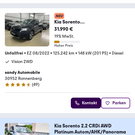
NEU
Kia Sorento
Vision7.Sitzer/LED/Kamera/DAB/A
31.990 €
CC/DAB
19% MwSt.
Hoher Preis
Unfallfrei
•
EZ 08/2022
•
125.242 km
•
148 kW (201 PS)
•
Diesel
Vision 2WD
sandy Automobile
30952 Ronnenberg
(
49
)
4.7 Sterne
Kontakt
Parken
Kia Sorento 2.2 CRDi AWD
Platinum Autom/AHK/Panorama