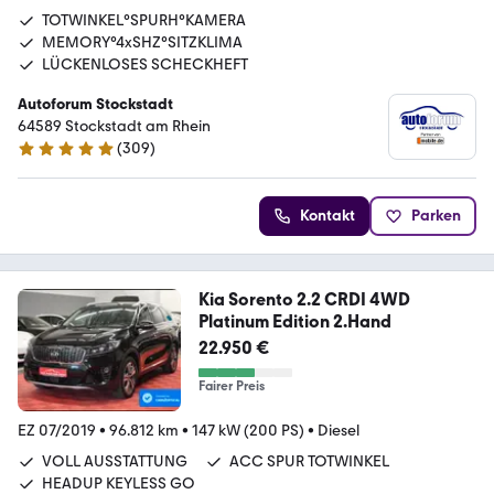
TOTWINKEL°SPURH°KAMERA
MEMORY°4xSHZ°SITZKLIMA
LÜCKENLOSES SCHECKHEFT
Autoforum Stockstadt
64589 Stockstadt am Rhein
(
309
)
4.8 Sterne
Kontakt
Parken
Kia Sorento 2.2 CRDI 4WD
Platinum Edition 2.Hand
22.950 €
Fairer Preis
EZ 07/2019
•
96.812 km
•
147 kW (200 PS)
•
Diesel
VOLL AUSSTATTUNG
ACC SPUR TOTWINKEL
HEADUP KEYLESS GO