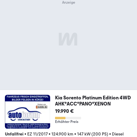
Kia Sorento Platinum Edition 4WD
AHK°ACC°PANO°XENON
19.990 €
Erhöhter Preis
Unfallfrei
•
EZ 11/2017
•
124.900 km
•
147 kW (200 PS)
•
Diesel