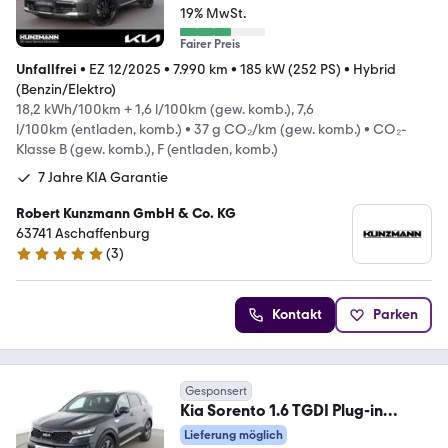
19% MwSt.
Fairer Preis
Unfallfrei
•
EZ 12/2025
•
7.990 km
•
185 kW (252 PS)
•
Hybrid
(Benzin/Elektro)
18,2 kWh/100km + 1,6 l/100km (gew. komb.), 7,6
l/100km (entladen, komb.)
•
37 g CO₂/km (gew. komb.)
•
CO₂-
Klasse B (gew. komb.), F (entladen, komb.)
7 Jahre KIA Garantie
Robert Kunzmann GmbH & Co. KG
63741 Aschaffenburg
(
3
)
5 Sterne
Kontakt
Parken
Gesponsert
Kia Sorento 1.6 TGDI Plug-in
Hybrid Platinum 4WD Aut
Lieferung möglich