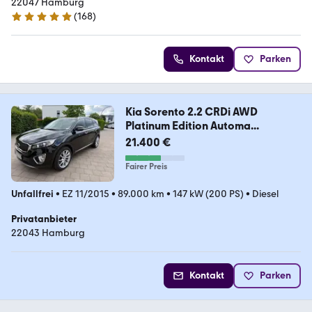
22047 Hamburg
(
168
)
4.8 Sterne
Kontakt
Parken
Kia Sorento 2.2 CRDi AWD
Platinum Edition Automa...
21.400 €
Fairer Preis
Unfallfrei
•
EZ 11/2015
•
89.000 km
•
147 kW (200 PS)
•
Diesel
Privatanbieter
22043 Hamburg
Kontakt
Parken