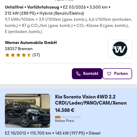
Unfallfrei
•
Vorführfahrzeug
•
EZ 03/2026
•
3.500 km
•
212 kW (288 PS)
•
Hybrid (Benzin/Elektro)
9,7 kWh/100km + 3,9 l/100km (gew. komb.), 6,6 l/100km (entladen,
komb.)
•
87 g CO₂/km (gew. komb.)
•
CO₂-Klasse B (gew. komb.),
E (entladen, komb.)
Werner Automobile GmbH
28357 Bremen
(
57
)
4.6 Sterne
Kontakt
Parken
Kia Sorento Vision 4WD 2.2
CRDI/Leder/PANO/CAM/Xenon
14.588 €
Hoher Preis
EZ 10/2012
•
115.700 km
•
145 kW (197 PS)
•
Diesel