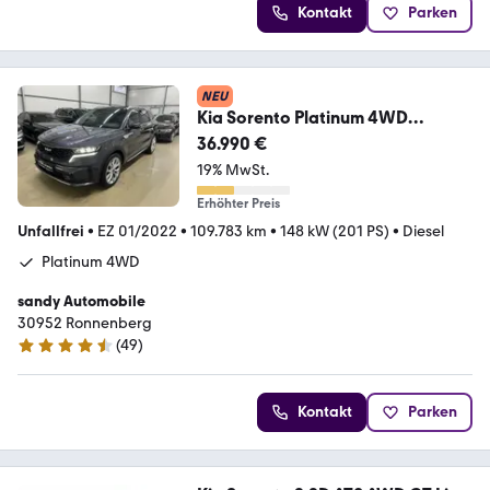
Kontakt
Parken
NEU
Kia Sorento Platinum 4WD
7.Sitzer/AHK/LED/PANO/360°K
36.990 €
19% MwSt.
Erhöhter Preis
Unfallfrei
•
EZ 01/2022
•
109.783 km
•
148 kW (201 PS)
•
Diesel
Platinum 4WD
sandy Automobile
30952 Ronnenberg
(
49
)
4.7 Sterne
Kontakt
Parken