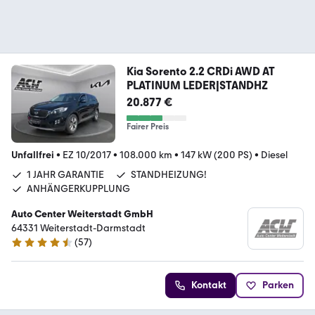
Kia Sorento 2.2 CRDi AWD AT
PLATINUM LEDER|STANDHZ
20.877 €
Fairer Preis
Unfallfrei
•
EZ 10/2017
•
108.000 km
•
147 kW (200 PS)
•
Diesel
1 JAHR GARANTIE
STANDHEIZUNG!
ANHÄNGERKUPPLUNG
Auto Center Weiterstadt GmbH
64331 Weiterstadt-Darmstadt
(
57
)
4.7 Sterne
Kontakt
Parken