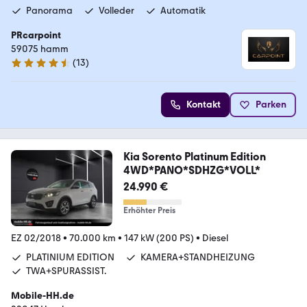
Panorama
Volleder
Automatik
PRcarpoint
59075 hamm
(
13
)
4.5 Sterne
Kontakt
Parken
Kia Sorento Platinum Edition
4WD*PANO*SDHZG*VOLL*
24.990 €
Erhöhter Preis
EZ 02/2018
•
70.000 km
•
147 kW (200 PS)
•
Diesel
PLATINIUM EDITION
KAMERA+STANDHEIZUNG
TWA+SPURASSIST.
Mobile-HH.de