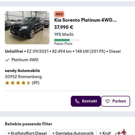
NEU
Kia Sorento Platinum 4WD
7.Sitzer/PANO/Head-Up/360°K
37.990 €
19% MwSt.
Fairer Preis
Unfallfrei
•
EZ 09/2021
•
82.494 km
•
148 kW (201 PS)
•
Diesel
Platinum 4WD
sandy Automobile
30952 Ronnenberg
(
49
)
4.7 Sterne
Kontakt
Parken
Beliebte passende Filter
+
Kraftstoffart
:
Diesel
+
Getriebe
:
Automatik
+
Kraftstoffart
:
Ben