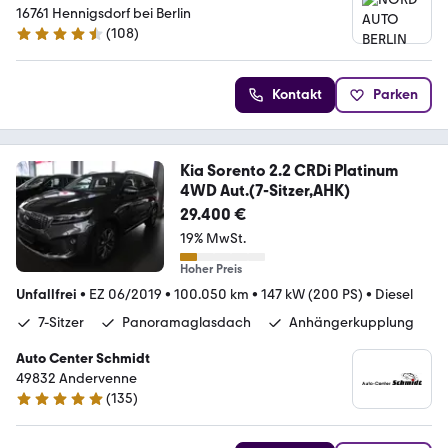
16761 Hennigsdorf bei Berlin
(
108
)
4.7 Sterne
Kontakt
Parken
Kia Sorento 2.2 CRDi Platinum
4WD Aut.(7-Sitzer,AHK)
29.400 €
19% MwSt.
Hoher Preis
Unfallfrei
•
EZ 06/2019
•
100.050 km
•
147 kW (200 PS)
•
Diesel
7-Sitzer
Panoramaglasdach
Anhängerkupplung
Auto Center Schmidt
49832 Andervenne
(
135
)
4.9 Sterne