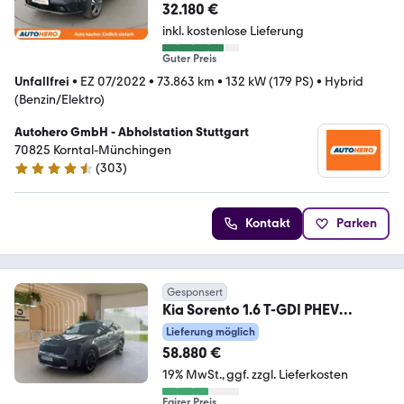
32.180 €
inkl. kostenlose Lieferung
Guter Preis
Unfallfrei
•
EZ 07/2022
•
73.863 km
•
132 kW (179 PS)
•
Hybrid
(Benzin/Elektro)
Autohero GmbH - Abholstation Stuttgart
70825 Korntal-Münchingen
(
303
)
4.4 Sterne
Kontakt
Parken
Gesponsert
Kia Sorento 1.6 T-GDI PHEV
Platinum AWD AT GD Prem
Lieferung möglich
58.880 €
19% MwSt.
ggf. zzgl. Lieferkosten
Fairer Preis