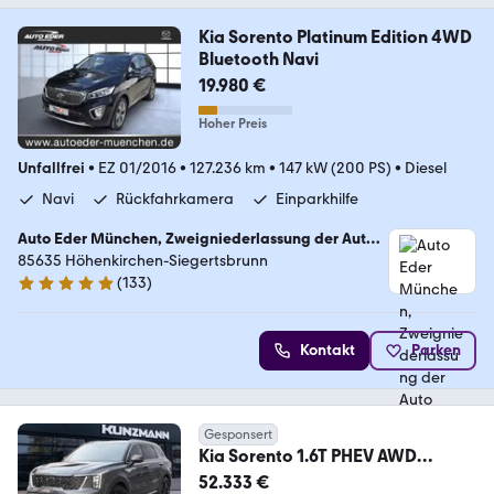
Kia Sorento Platinum Edition 4WD
Bluetooth Navi
19.980 €
Hoher Preis
Unfallfrei
•
EZ 01/2016
•
127.236 km
•
147 kW (200 PS)
•
Diesel
Navi
Rückfahrkamera
Einparkhilfe
Auto Eder München, Zweigniederlassung der Auto
Eder GmbH
85635 Höhenkirchen-Siegertsbrunn
(
133
)
4.9 Sterne
Kontakt
Parken
Gesponsert
Kia Sorento 1.6T PHEV AWD
Plug&Ride Panorama 7-Sitze
52.333 €