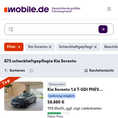
Filter
Kia Sorento
Scheckheftgepflegt
Beschäd
875 scheckheftgepflegte Kia Sorento
Sortieren
Kachelansicht
Top
Gesponsert
Kia Sorento 1.6 T-GDI PHEV
Platinum AWD AT GD Prem
Lieferung möglich
58.880 €
19% MwSt.
ggf. zzgl. Lieferkosten
Fairer Preis