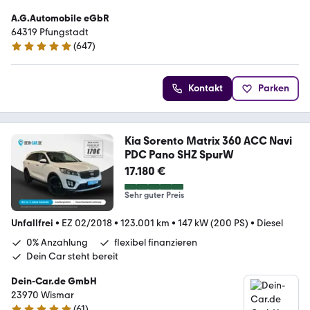
A.G.Automobile eGbR
64319 Pfungstadt
(
647
)
4.9 Sterne
Kontakt
Parken
Kia Sorento Matrix 360 ACC Navi
PDC Pano SHZ SpurW
17.180 €
Sehr guter Preis
Unfallfrei
•
EZ 02/2018
•
123.001 km
•
147 kW (200 PS)
•
Diesel
0% Anzahlung
flexibel finanzieren
Dein Car steht bereit
Dein-Car.de GmbH
23970 Wismar
(
61
)