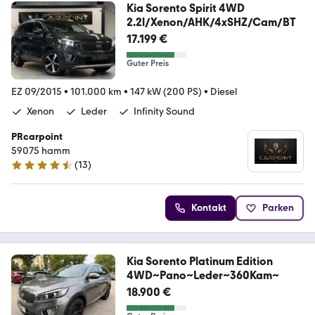
Kia Sorento Spirit 4WD
2.2l/Xenon/AHK/4xSHZ/Cam/BT
17.199 €
Guter Preis
EZ 09/2015
•
101.000 km
•
147 kW (200 PS)
•
Diesel
Xenon
Leder
Infinity Sound
PRcarpoint
59075 hamm
(
13
)
4.5 Sterne
Kontakt
Parken
Kia Sorento Platinum Edition
4WD~Pano~Leder~360Kam~
18.900 €