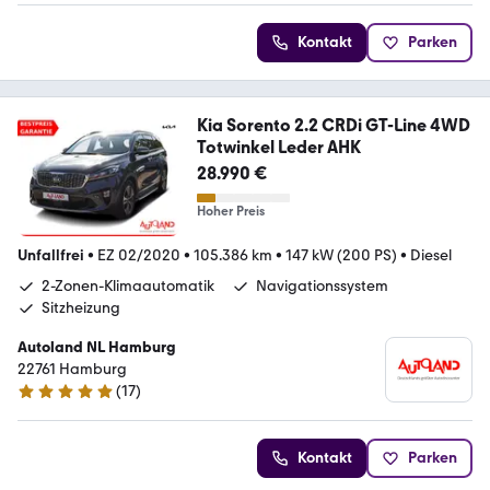
Kontakt
Parken
Kia Sorento 2.2 CRDi GT-Line 4WD
Totwinkel Leder AHK
28.990 €
Hoher Preis
Unfallfrei
•
EZ 02/2020
•
105.386 km
•
147 kW (200 PS)
•
Diesel
2-Zonen-Klimaautomatik
Navigationssystem
Sitzheizung
Autoland NL Hamburg
22761 Hamburg
(
17
)
4.9 Sterne
Kontakt
Parken