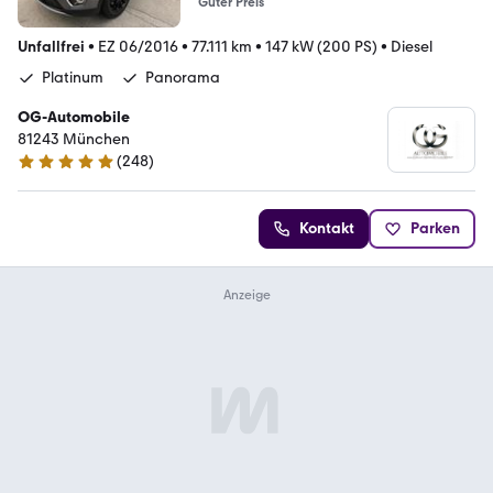
Guter Preis
Unfallfrei
•
EZ 06/2016
•
77.111 km
•
147 kW (200 PS)
•
Diesel
Platinum
Panorama
OG-Automobile
81243 München
(
248
)
4.8 Sterne
Kontakt
Parken