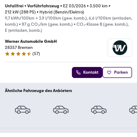
Unfallfrei
•
Vorführfahrzeug
•
EZ 03/2026
•
3.500 km
•
212 kW (288 PS)
•
Hybrid (Benzin/Elektro)
9,7 kWh/100km + 3,9 l/100km (gew. komb.), 6,6 l/100km (entladen,
komb.)
•
87 g CO₂/km (gew. komb.)
•
CO₂-Klasse B (gew. komb.),
E (entladen, komb.)
Werner Automobile GmbH
28357 Bremen
(
57
)
4.6 Sterne
Kontakt
Parken
Ähnliche Fahrzeuge des Anbieters