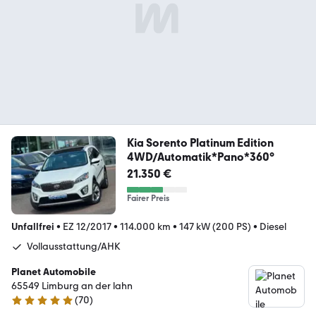
Kia Sorento Platinum Edition
4WD/Automatik*Pano*360°
21.350 €
Fairer Preis
Unfallfrei
•
EZ 12/2017
•
114.000 km
•
147 kW (200 PS)
•
Diesel
Vollausstattung/AHK
Planet Automobile
65549 Limburg an der lahn
(
70
)
4.8 Sterne