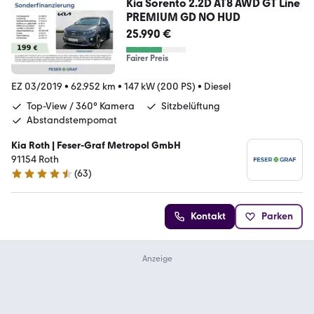
Kia Sorento 2.2D AT8 AWD GT Line
PREMIUM GD NO HUD
25.990 €
Fairer Preis
EZ 03/2019
•
62.952 km
•
147 kW (200 PS)
•
Diesel
Top-View / 360° Kamera
Sitzbelüftung
Abstandstempomat
Kia Roth | Feser-Graf Metropol GmbH
91154 Roth
(
63
)
4.6 Sterne
Kontakt
Parken