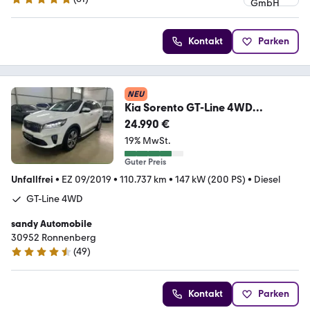
5 Sterne
Kontakt
Parken
NEU
Kia Sorento GT-Line 4WD
7.Sitzer/LED/PANO/AHK/360°Ka
24.990 €
19% MwSt.
Guter Preis
Unfallfrei
•
EZ 09/2019
•
110.737 km
•
147 kW (200 PS)
•
Diesel
GT-Line 4WD
sandy Automobile
30952 Ronnenberg
(
49
)
4.7 Sterne
Kontakt
Parken