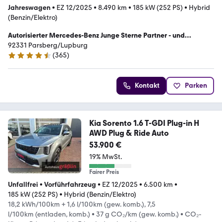
Jahreswagen
•
EZ 12/2025
•
8.490 km
•
185 kW (252 PS)
•
Hybrid
(Benzin/Elektro)
Autorisierter Mercedes-Benz Junge Sterne Partner - und
Servicepartner der Kia Deutschland GmbH
92331 Parsberg/Lupburg
(
365
)
4.5 Sterne
Kontakt
Parken
Kia Sorento 1.6 T-GDI Plug-in H
AWD Plug & Ride Auto
53.900 €
19% MwSt.
Fairer Preis
Unfallfrei
•
Vorführfahrzeug
•
EZ 12/2025
•
6.500 km
•
185 kW (252 PS)
•
Hybrid (Benzin/Elektro)
18,2 kWh/100km + 1,6 l/100km (gew. komb.), 7,5
l/100km (entladen, komb.)
•
37 g CO₂/km (gew. komb.)
•
CO₂-