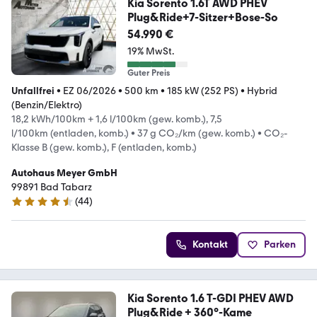
Kia Sorento 1.6T AWD PHEV
Plug&Ride+7-Sitzer+Bose-So
54.990 €
19% MwSt.
Guter Preis
Unfallfrei
•
EZ 06/2026
•
500 km
•
185 kW (252 PS)
•
Hybrid
(Benzin/Elektro)
18,2 kWh/100km + 1,6 l/100km (gew. komb.), 7,5
l/100km (entladen, komb.)
•
37 g CO₂/km (gew. komb.)
•
CO₂-
Klasse B (gew. komb.), F (entladen, komb.)
Autohaus Meyer GmbH
99891 Bad Tabarz
(
44
)
4.6 Sterne
Kontakt
Parken
Kia Sorento 1.6 T-GDI PHEV AWD
Plug&Ride + 360°-Kame