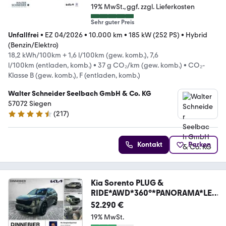
19% MwSt.
ggf. zzgl. Lieferkosten
Sehr guter Preis
Unfallfrei
•
EZ 04/2026
•
10.000 km
•
185 kW (252 PS)
•
Hybrid
(Benzin/Elektro)
18,2 kWh/100km + 1,6 l/100km (gew. komb.), 7,6
l/100km (entladen, komb.)
•
37 g CO₂/km (gew. komb.)
•
CO₂-
Klasse B (gew. komb.), F (entladen, komb.)
Walter Schneider Seelbach GmbH & Co. KG
57072 Siegen
(
217
)
4.5 Sterne
Kontakt
Parken
Kia Sorento PLUG &
RIDE*AWD*360°*PANORAMA*LED
*BOSE
52.290 €
19% MwSt.