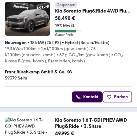
Gesponsert
Kia Sorento Plug&Ride 4WD Plug-
in Hybrid ab.AHK
58.490 €
19% MwSt.
Guter Preis
Neuwagen
•
185 kW (252 PS)
•
Hybrid (Benzin/Elektro)
19,3 kWh/100km + 1,6 l/100km (gew. komb.), 7,6
l/100km (entladen, komb.)
•
37 g CO₂/km (gew. komb.)
•
CO₂-
Klasse B (gew. komb.), F (entladen, komb.)
Franz Rüschkamp GmbH & Co. KG
59379 Selm
Kontakt
Parken
Kia Sorento 1.6 T-GDI PHEV AWD
Plug&Ride + 3. Sitzre
49.995 €