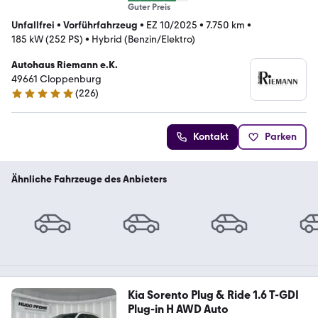
Guter Preis
Unfallfrei
•
Vorführfahrzeug
•
EZ 10/2025
•
7.750 km
•
185 kW (252 PS)
•
Hybrid (Benzin/Elektro)
Autohaus Riemann e.K.
49661 Cloppenburg
(
226
)
4.9 Sterne
Kontakt
Parken
Ähnliche Fahrzeuge des Anbieters
Kia Sorento Plug & Ride 1.6 T-GDI
Plug-in H AWD Auto