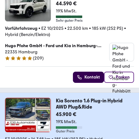
44.590 €
19% MwSt.
Sehr guter Preis
Vorführfahrzeug
•
EZ 10/2025
•
22.500 km
•
185 kW (252 PS)
•
Hybrid (Benzin/Elektro)
Hugo Pfohe GmbH - Ford und Kia in Hamburg-
Fuhlsbüttel
22335 Hamburg
(
209
)
4.8 Sterne
Kontakt
Parken
Kia Sorento 1.6 Plug-in Hybrid
AWD Plug&Ride
45.900 €
19% MwSt.
Guter Preis