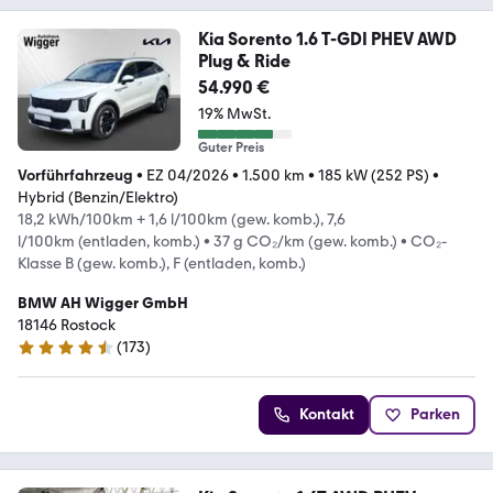
Kia Sorento 1.6 T-GDI PHEV AWD
Plug & Ride
54.990 €
19% MwSt.
Guter Preis
Vorführfahrzeug
•
EZ 04/2026
•
1.500 km
•
185 kW (252 PS)
•
Hybrid (Benzin/Elektro)
18,2 kWh/100km + 1,6 l/100km (gew. komb.), 7,6
l/100km (entladen, komb.)
•
37 g CO₂/km (gew. komb.)
•
CO₂-
Klasse B (gew. komb.), F (entladen, komb.)
BMW AH Wigger GmbH
18146 Rostock
(
173
)
4.5 Sterne
Kontakt
Parken