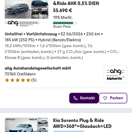
&Ride AHK 0,5% DIEN
55.690 €
19% MwSt.
Guter Preis
Unfallfrei
•
Vorführfahrzeug
•
EZ 06/2026
•
250 km
•
185 kW (252 PS)
•
Hybrid (Benzin/Elektro)
18,2 kWh/100km + 1,6 l/100km (gew. komb.), 7,6
l/100km (entladen, komb.)
•
37 g CO₂/km (gew. komb.)
•
CO₂-
Klasse B (gew. komb.), G (entladen, komb.)
ahg Autohandelsgesellschaft mbH
73760 Ostfildern
(
5
)
5 Sterne
Kontakt
Parken
Kia Sorento Plug & Ride
AWD+360°+Glasdach+LED