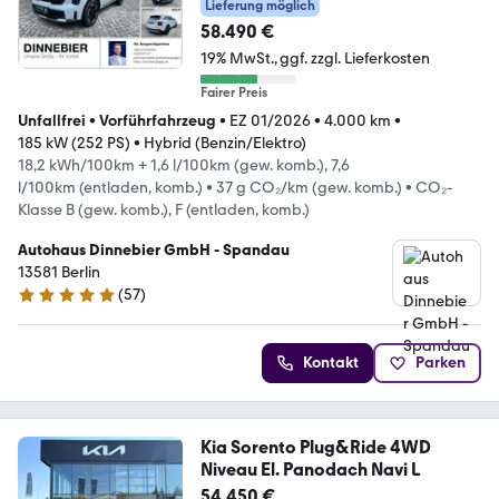
Lieferung möglich
58.490 €
19% MwSt.
ggf. zzgl. Lieferkosten
Fairer Preis
Unfallfrei
•
Vorführfahrzeug
•
EZ 01/2026
•
4.000 km
•
185 kW (252 PS)
•
Hybrid (Benzin/Elektro)
18,2 kWh/100km + 1,6 l/100km (gew. komb.), 7,6
l/100km (entladen, komb.)
•
37 g CO₂/km (gew. komb.)
•
CO₂-
Klasse B (gew. komb.), F (entladen, komb.)
Autohaus Dinnebier GmbH - Spandau
13581 Berlin
(
57
)
5 Sterne
Kontakt
Parken
Kia Sorento Plug&Ride 4WD
Niveau El. Panodach Navi L
54.450 €