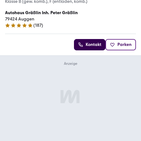
Klasse B (gew. komb.), F (entladen, komb.)
Autohaus Gräßlin Inh. Peter Gräßlin
79424 Auggen
(
187
)
4.9 Sterne
Kontakt
Parken