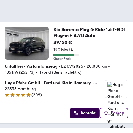
Kia Sorento Plug & Ride 1.6 T-GDI
Plug-in H AWD Auto
49.150 €
19% MwSt.
Guter Preis
Unfallfrei
•
Vorführfahrzeug
•
EZ 09/2025
•
20.000 km
•
185 kW (252 PS)
•
Hybrid (Benzin/Elektro)
Hugo Pfohe GmbH - Ford und Kia in Hamburg-
Fuhlsbüttel
22335 Hamburg
(
209
)
4.8 Sterne
Kontakt
Parken