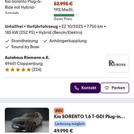
52.995 €
19% MwSt.
Guter Preis
Unfallfrei
•
Vorführfahrzeug
•
EZ 10/2025
•
7.750 km
•
185 kW (252 PS)
•
Hybrid (Benzin/Elektro)
Standheizung
Anhängerkupplung
Sound by Bose
Autohaus Riemann e.K.
49661 Cloppenburg
(
226
)
4.9 Sterne
Kontakt
Parken
NEU
Kia SORENTO 1.6 T-GDI Plug-in
Hybrid AWD PLUG & RIDE
Lieferung möglich
49.990 €