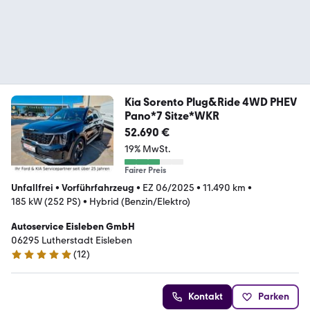
Kia Sorento Plug&Ride 4WD PHEV
Pano*7 Sitze*WKR
52.690 €
19% MwSt.
Fairer Preis
Unfallfrei
•
Vorführfahrzeug
•
EZ 06/2025
•
11.490 km
•
185 kW (252 PS)
•
Hybrid (Benzin/Elektro)
Autoservice Eisleben GmbH
06295 Lutherstadt Eisleben
(
12
)
5 Sterne
Kontakt
Parken