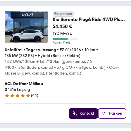
Gesponsert
Kia Sorento Plug&Ride 4WD Plug-
in Hybrid el. Panodac
54.450 €
19% MwSt.
Fairer Preis
Unfallfrei
•
Tageszulassung
•
EZ 01/2026
•
10 km
•
185 kW (252 PS)
•
Hybrid (Benzin/Elektro)
18,2 kWh/100km + 1,6 l/100km (gew. komb.), 7,6
l/100km (entladen, komb.)
•
37 g CO₂/km (gew. komb.)
•
CO₂-
Klasse B (gew. komb.), F (entladen, komb.)
ACL Daffner Mölkau
04316 Leipzig
(
44
)
4.9 Sterne
Kontakt
Parken