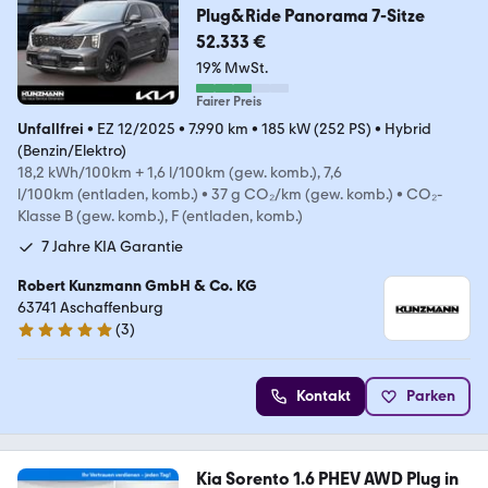
Plug&Ride Panorama 7-Sitze
52.333 €
19% MwSt.
Fairer Preis
Unfallfrei
•
EZ 12/2025
•
7.990 km
•
185 kW (252 PS)
•
Hybrid
(Benzin/Elektro)
18,2 kWh/100km + 1,6 l/100km (gew. komb.), 7,6
l/100km (entladen, komb.)
•
37 g CO₂/km (gew. komb.)
•
CO₂-
Klasse B (gew. komb.), F (entladen, komb.)
7 Jahre KIA Garantie
Robert Kunzmann GmbH & Co. KG
63741 Aschaffenburg
(
3
)
5 Sterne
Kontakt
Parken
Kia Sorento 1.6 PHEV AWD Plug in