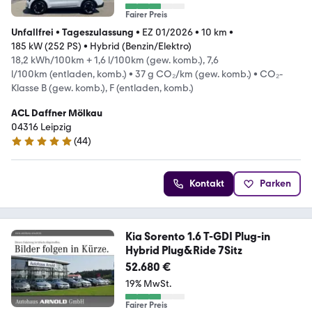
Fairer Preis
Unfallfrei
•
Tageszulassung
•
EZ 01/2026
•
10 km
•
185 kW (252 PS)
•
Hybrid (Benzin/Elektro)
18,2 kWh/100km + 1,6 l/100km (gew. komb.), 7,6
l/100km (entladen, komb.)
•
37 g CO₂/km (gew. komb.)
•
CO₂-
Klasse B (gew. komb.), F (entladen, komb.)
ACL Daffner Mölkau
04316 Leipzig
(
44
)
4.9 Sterne
Kontakt
Parken
Kia Sorento 1.6 T-GDI Plug-in
Hybrid Plug&Ride 7Sitz
52.680 €
19% MwSt.
Fairer Preis