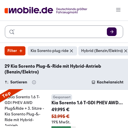
Filter
Kia Sorento plug ride
Hybrid (Benzin/Elektro)
29 Kia Sorento Plug-&-Ride mit Hybrid-Antrieb
(Benzin/Elektro)
Sortieren
Kachelansicht
Top
Gesponsert
Kia Sorento 1.6 T-GDI PHEV AWD
Plug&Ride + 3. Sitzre
49.995 €
52.995 €
19% MwSt.