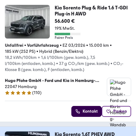
Kia Sorento Plug & Ride 1.6 T-GDI
Plug-in H AWD
56.600 €
19% MwSt.
Fairer Preis
Unfallfrei
•
Vorführfahrzeug
•
EZ 03/2026
•
15.000 km
•
185 kW (252 PS)
•
Hybrid (Benzin/Elektro)
18,2 kWh/100km + 1,6 l/100km (gew. komb.), 7,5
l/100km (entladen, komb.)
•
37 g CO₂/km (gew. komb.)
•
CO₂-
Klasse B (gew. komb.), F (entladen, komb.)
Hugo Pfohe GmbH - Ford und Kia in Hamburg-
Wandsbek
22047 Hamburg
(
110
)
4.8 Sterne
Kontakt
Parken
Kia Sorento 1.6T PHEV AWD