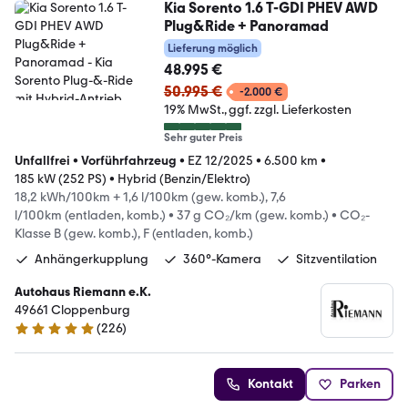
Kia Sorento 1.6 T-GDI PHEV AWD
Plug&Ride + Panoramad
Lieferung möglich
48.995 €
50.995 €
-2.000 €
19% MwSt.
ggf. zzgl. Lieferkosten
Sehr guter Preis
Unfallfrei
•
Vorführfahrzeug
•
EZ 12/2025
•
6.500 km
•
185 kW (252 PS)
•
Hybrid (Benzin/Elektro)
18,2 kWh/100km + 1,6 l/100km (gew. komb.), 7,6
l/100km (entladen, komb.)
•
37 g CO₂/km (gew. komb.)
•
CO₂-
Klasse B (gew. komb.), F (entladen, komb.)
Anhängerkupplung
360°-Kamera
Sitzventilation
Autohaus Riemann e.K.
49661 Cloppenburg
(
226
)
4.9 Sterne
Kontakt
Parken