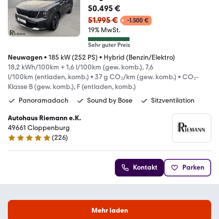
50.495 €
51.995 €
-1.500 €
19% MwSt.
Sehr guter Preis
Neuwagen
•
185 kW (252 PS)
•
Hybrid (Benzin/Elektro)
18,2 kWh/100km + 1,6 l/100km (gew. komb.), 7,6
l/100km (entladen, komb.)
•
37 g CO₂/km (gew. komb.)
•
CO₂-
Klasse B (gew. komb.), F (entladen, komb.)
Panoramadach
Sound by Bose
Sitzventilation
Autohaus Riemann e.K.
49661 Cloppenburg
(
226
)
4.9 Sterne
Kontakt
Parken
Mehr laden