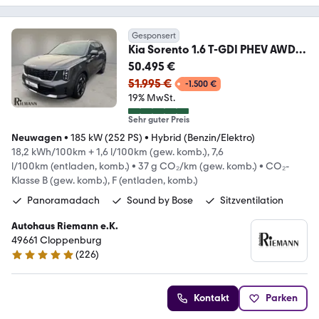
Gesponsert
Kia Sorento 1.6 T-GDI PHEV AWD
Plug&Ride + 360°-Kame
50.495 €
51.995 €
-1.500 €
19% MwSt.
Sehr guter Preis
Neuwagen
•
185 kW (252 PS)
•
Hybrid (Benzin/Elektro)
18,2 kWh/100km + 1,6 l/100km (gew. komb.), 7,6
l/100km (entladen, komb.)
•
37 g CO₂/km (gew. komb.)
•
CO₂-
Klasse B (gew. komb.), F (entladen, komb.)
Panoramadach
Sound by Bose
Sitzventilation
Autohaus Riemann e.K.
49661 Cloppenburg
(
226
)
4.9 Sterne
Kontakt
Parken