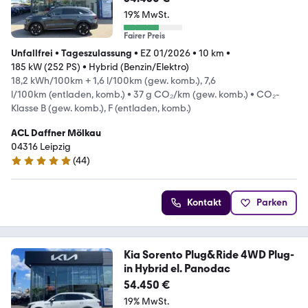
19% MwSt.
Fairer Preis
Unfallfrei
•
Tageszulassung
•
EZ 01/2026
•
10 km
•
185 kW (252 PS)
•
Hybrid (Benzin/Elektro)
18,2 kWh/100km + 1,6 l/100km (gew. komb.), 7,6
l/100km (entladen, komb.)
•
37 g CO₂/km (gew. komb.)
•
CO₂-
Klasse B (gew. komb.), F (entladen, komb.)
ACL Daffner Mölkau
04316 Leipzig
(
44
)
4.9 Sterne
Kontakt
Parken
Kia Sorento Plug&Ride 4WD Plug-
in Hybrid el. Panodac
54.450 €
19% MwSt.