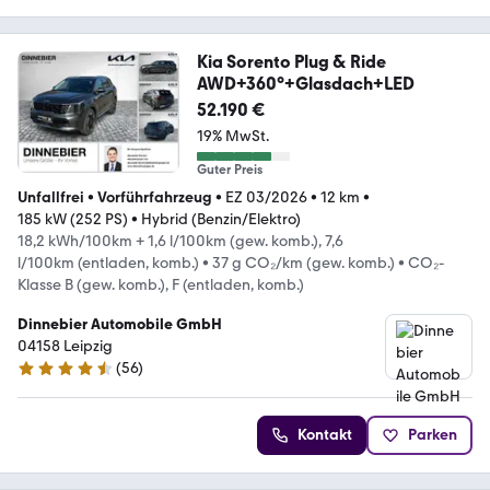
Kia Sorento Plug & Ride
AWD+360°+Glasdach+LED
52.190 €
19% MwSt.
Guter Preis
Unfallfrei
•
Vorführfahrzeug
•
EZ 03/2026
•
12 km
•
185 kW (252 PS)
•
Hybrid (Benzin/Elektro)
18,2 kWh/100km + 1,6 l/100km (gew. komb.), 7,6
l/100km (entladen, komb.)
•
37 g CO₂/km (gew. komb.)
•
CO₂-
Klasse B (gew. komb.), F (entladen, komb.)
Dinnebier Automobile GmbH
04158 Leipzig
(
56
)
4.6 Sterne
Kontakt
Parken