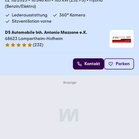
EZ 10/2025
•
16.348 km
•
185 kW (252 PS)
•
Hybrid
(Benzin/Elektro)
Lederausstattung
360° Kamera
Sitzventilation vorne
DS Automobile Inh. Antonio Mazzone e.K.
68623 Lampertheim-Hofheim
(
232
)
5 Sterne
Kontakt
Parken