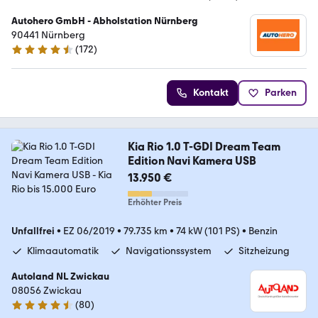
Autohero GmbH - Abholstation Nürnberg
90441 Nürnberg
(
172
)
4.5 Sterne
Kontakt
Parken
Kia Rio 1.0 T-GDI Dream Team
Edition Navi Kamera USB
13.950 €
Erhöhter Preis
Unfallfrei
•
EZ 06/2019
•
79.735 km
•
74 kW (101 PS)
•
Benzin
Klimaautomatik
Navigationssystem
Sitzheizung
Autoland NL Zwickau
08056 Zwickau
(
80
)
4.6 Sterne