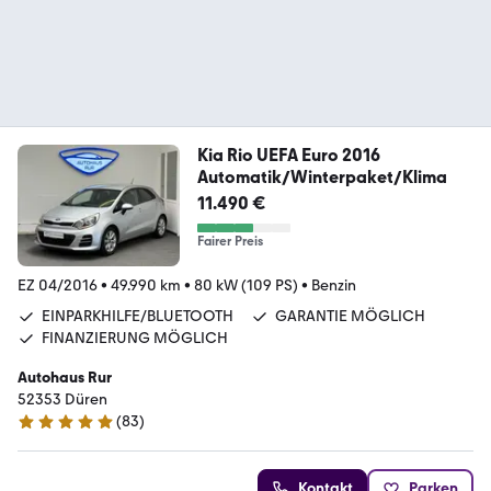
Kia Rio UEFA Euro 2016
Automatik/Winterpaket/Klima
11.490 €
Fairer Preis
EZ 04/2016
•
49.990 km
•
80 kW (109 PS)
•
Benzin
EINPARKHILFE/BLUETOOTH
GARANTIE MÖGLICH
FINANZIERUNG MÖGLICH
Autohaus Rur
52353 Düren
(
83
)
4.8 Sterne
Kontakt
Parken