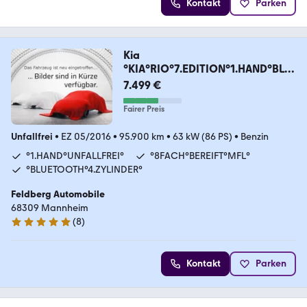
Kontakt
Parken
Kia
°KIA°RIO°7.EDITION°1.HAND°BLU
ETOOTH°MFL°
7.499 €
Fairer Preis
Unfallfrei
•
EZ 05/2016
•
95.900 km
•
63 kW (86 PS)
•
Benzin
°1.HAND°UNFALLFREI°
°8FACH°BEREIFT°MFL°
°BLUETOOTH°4.ZYLINDER°
Feldberg Automobile
68309 Mannheim
(
8
)
5 Sterne
Kontakt
Parken