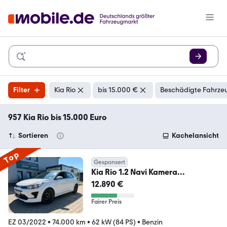
Filter
Kia Rio
bis 15.000 €
Beschädigte Fahrzeu
957 Kia Rio bis 15.000 Euro
Sortieren
Kachelansicht
Top
Gesponsert
Kia Rio 1.2 Navi Kamera
Sitzheizung etc.
12.890 €
Fairer Preis
EZ 03/2022
•
74.000 km
•
62 kW (84 PS)
•
Benzin