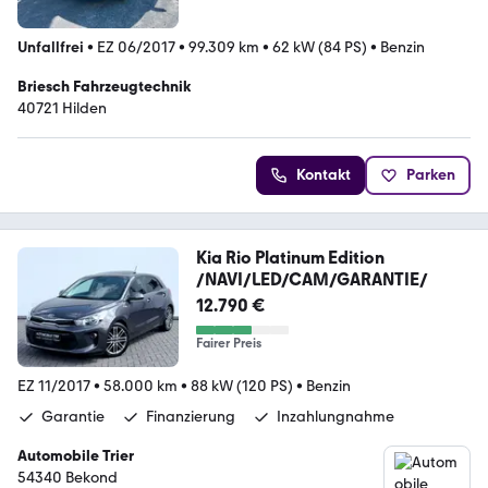
Unfallfrei
•
EZ 06/2017
•
99.309 km
•
62 kW (84 PS)
•
Benzin
Briesch Fahrzeugtechnik
40721 Hilden
Kontakt
Parken
Kia Rio Platinum Edition
/NAVI/LED/CAM/GARANTIE/
12.790 €
Fairer Preis
EZ 11/2017
•
58.000 km
•
88 kW (120 PS)
•
Benzin
Garantie
Finanzierung
Inzahlungnahme
Automobile Trier
54340 Bekond