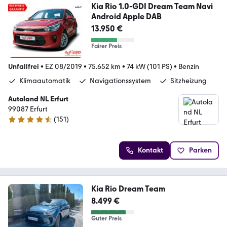
Kia Rio 1.0-GDI Dream Team Navi
Android Apple DAB
13.950 €
Fairer Preis
Unfallfrei
•
EZ 08/2019
•
75.652 km
•
74 kW (101 PS)
•
Benzin
Klimaautomatik
Navigationssystem
Sitzheizung
Autoland NL Erfurt
99087 Erfurt
(
151
)
4.5 Sterne
Kontakt
Parken
Kia Rio Dream Team
8.499 €
Guter Preis