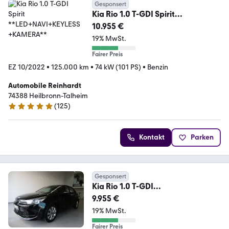
Gesponsert
Kia Rio 1.0 T-GDI Spirit
**LED+NAVI+KEYLESS+KAMERA**
10.955 €
19% MwSt.
Fairer Preis
EZ 10/2022
•
125.000 km
•
74 kW (101 PS)
•
Benzin
Automobile Reinhardt
74388 Heilbronn-Talheim
(
125
)
5 Sterne
Kontakt
Parken
Gesponsert
Kia Rio 1.0 T-GDI
***LED+NAVI+DRIVE-
9.955 €
ASSIST+KAMERA***
19% MwSt.
Fairer Preis