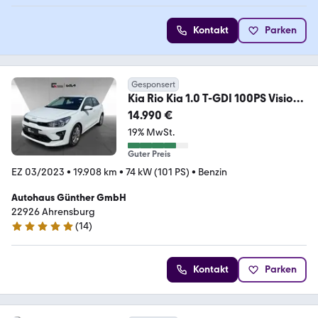
Kontakt
Parken
Gesponsert
Kia Rio Kia 1.0 T-GDI 100PS Vision
Sitz u. Lenkradhe
14.990 €
19% MwSt.
Guter Preis
EZ 03/2023
•
19.908 km
•
74 kW (101 PS)
•
Benzin
Autohaus Günther GmbH
22926 Ahrensburg
(
14
)
5 Sterne
Kontakt
Parken