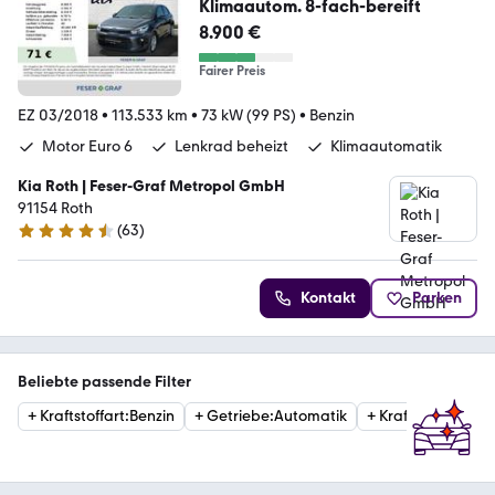
Klimaautom. 8-fach-bereift
8.900 €
Fairer Preis
EZ 03/2018
•
113.533 km
•
73 kW (99 PS)
•
Benzin
Motor Euro 6
Lenkrad beheizt
Klimaautomatik
Kia Roth | Feser-Graf Metropol GmbH
91154 Roth
(
63
)
4.6 Sterne
Kontakt
Parken
Beliebte passende Filter
+
Kraftstoffart
:
Benzin
+
Getriebe
:
Automatik
+
Kraftstoffart
:
Die