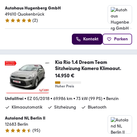
Autohaus Hugenberg GmbH
49610 Quakenbrück
(
2
)
5 Sterne
Kontakt
Parken
Kia Rio 1.4 Dream Team
Sitzheizung Kamera Klimaaut.
14.950 €
Hoher Preis
Unfallfrei
•
EZ 05/2018
•
69.986 km
•
73 kW (99 PS)
•
Benzin
Klimaautomatik
Sitzheizung
Bluetooth
Autoland NL Berlin II
12683 Berlin
(
95
)
4.7 Sterne