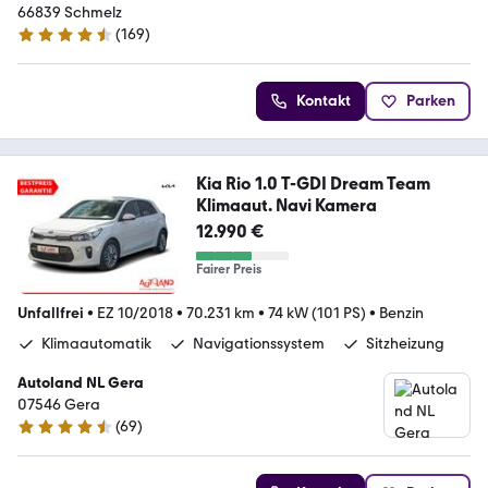
66839 Schmelz
(
169
)
4.6 Sterne
Kontakt
Parken
Kia Rio 1.0 T-GDI Dream Team
Klimaaut. Navi Kamera
12.990 €
Fairer Preis
Unfallfrei
•
EZ 10/2018
•
70.231 km
•
74 kW (101 PS)
•
Benzin
Klimaautomatik
Navigationssystem
Sitzheizung
Autoland NL Gera
07546 Gera
(
69
)
4.6 Sterne