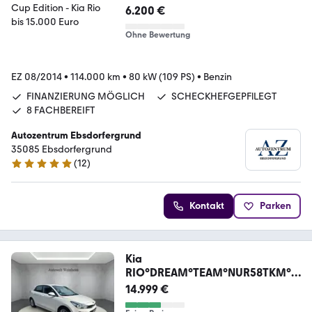
6.200 €
Ohne Bewertung
EZ 08/2014
•
114.000 km
•
80 kW (109 PS)
•
Benzin
FINANZIERUNG MÖGLICH
SCHECKHEFGEPFlLEGT
8 FACHBEREIFT
Autozentrum Ebsdorfergrund
35085 Ebsdorfergrund
(
12
)
4.9 Sterne
Kontakt
Parken
Kia
RIO°DREAM°TEAM°NUR58TKM°1.
HAND°NAV°AUT°KAM°LED°
14.999 €