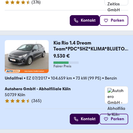
(
376
)
4.7 Sterne
Kontakt
Parken
Kia Rio 1.4 Dream
Team*PDC*SHZ*KLIMA*BLUETO
OTH*
9.530 €
Fairer Preis
Unfallfrei
•
EZ 07/2017
•
104.659 km
•
73 kW (99 PS)
•
Benzin
Autohero GmbH - Abholfiliale Köln
50739 Köln
(
365
)
4.6 Sterne
Kontakt
Parken