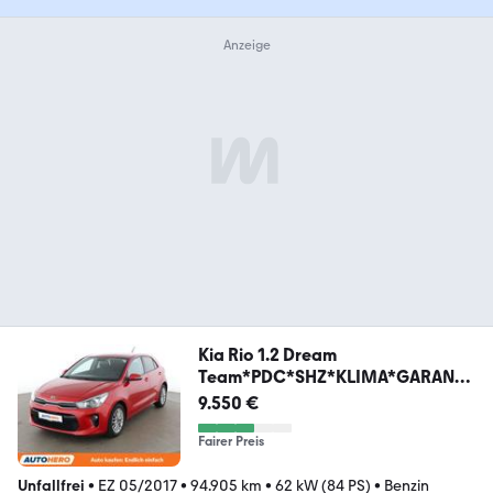
Kia Rio 1.2 Dream
Team*PDC*SHZ*KLIMA*GARANTI
E*
9.550 €
Fairer Preis
Unfallfrei
•
EZ 05/2017
•
94.905 km
•
62 kW (84 PS)
•
Benzin