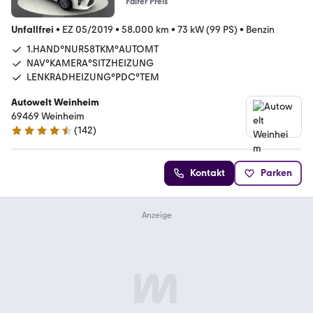
Fairer Preis
Unfallfrei
•
EZ 05/2019
•
58.000 km
•
73 kW (99 PS)
•
Benzin
1.HAND°NUR58TKM°AUTOMT
NAV°KAMERA°SITZHEIZUNG
LENKRADHEIZUNG°PDC°TEM
Autowelt Weinheim
69469 Weinheim
(
142
)
4.7 Sterne
Kontakt
Parken