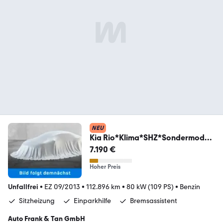
NEU
Kia Rio*Klima*SHZ*Sondermodell
Dream Team*
7.190 €
Hoher Preis
Unfallfrei
•
EZ 09/2013
•
112.896 km
•
80 kW (109 PS)
•
Benzin
Sitzheizung
Einparkhilfe
Bremsassistent
Auto Frank & Tan GmbH