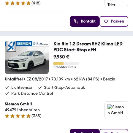
(
418
)
4.9 Sterne
Kontakt
Parken
Kia Rio 1.2 Dream SHZ Klima LED
PDC Start-Stop eFH
9.930 €
Erhöhter Preis
Unfallfrei
•
EZ 08/2017
•
70.109 km
•
62 kW (84 PS)
•
Benzin
Lichtsensor
Start-Stop-Automatik
Park Distance Control
Siemon GmbH
49479 Ibbenbüren
(
365
)
4.8 Sterne