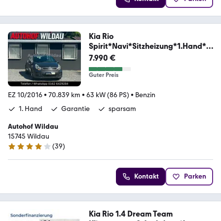
Kia Rio
Spirit*Navi*Sitzheizung*1.Hand*7
0.TKM*
7.990 €
Guter Preis
EZ 10/2016
•
70.839 km
•
63 kW (86 PS)
•
Benzin
1. Hand
Garantie
sparsam
Autohof Wildau
15745 Wildau
(
39
)
4 Sterne
Kontakt
Parken
Kia Rio 1.4 Dream Team