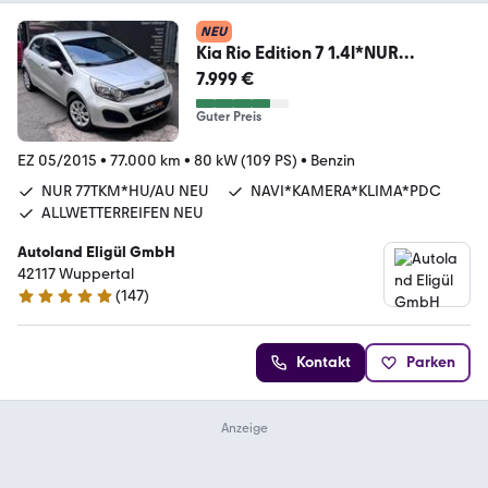
NEU
Kia Rio Edition 7 1.4l*NUR
77TKM*NAVI*KAMERA*KLIMA*
7.999 €
Guter Preis
EZ 05/2015
•
77.000 km
•
80 kW (109 PS)
•
Benzin
NUR 77TKM*HU/AU NEU
NAVI*KAMERA*KLIMA*PDC
ALLWETTERREIFEN NEU
Autoland Eligül GmbH
42117 Wuppertal
(
147
)
4.9 Sterne
Kontakt
Parken