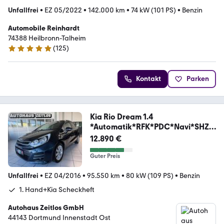
Unfallfrei
•
EZ 05/2022
•
142.000 km
•
74 kW (101 PS)
•
Benzin
Automobile Reinhardt
74388 Heilbronn-Talheim
(
125
)
5 Sterne
Kontakt
Parken
Kia Rio Dream 1.4
*Automatik*RFK*PDC*Navi*SHZ*
LHZ*
12.890 €
Guter Preis
Unfallfrei
•
EZ 04/2016
•
95.550 km
•
80 kW (109 PS)
•
Benzin
1. Hand+Kia Scheckheft
Autohaus Zeitlos GmbH
44143 Dortmund Innenstadt Ost