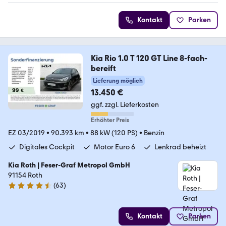
Kontakt
Parken
Kia Rio 1.0 T 120 GT Line 8-fach-
bereift
Lieferung möglich
13.450 €
ggf. zzgl. Lieferkosten
Erhöhter Preis
EZ 03/2019
•
90.393 km
•
88 kW (120 PS)
•
Benzin
Digitales Cockpit
Motor Euro 6
Lenkrad beheizt
Kia Roth | Feser-Graf Metropol GmbH
91154 Roth
(
63
)
4.6 Sterne
Kontakt
Parken