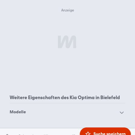
Weitere Eigenschaften des
Kia Optima in Bielefeld
Modelle
Kia Carens
Kia Carnival
Kia cee'd / Ceed
Kia cee'd Sportswagon
Suche speichern