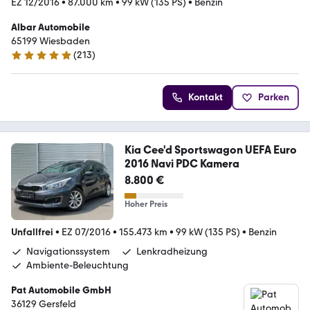
EZ 12/2016
•
87.000 km
•
99 kW (135 PS)
•
Benzin
Albar Automobile
65199 Wiesbaden
(
213
)
4.9 Sterne
Kontakt
Parken
Kia Cee'd Sportswagon UEFA Euro
2016 Navi PDC Kamera
8.800 €
Hoher Preis
Unfallfrei
•
EZ 07/2016
•
155.473 km
•
99 kW (135 PS)
•
Benzin
Navigationssystem
Lenkradheizung
Ambiente-Beleuchtung
Pat Automobile GmbH
36129 Gersfeld