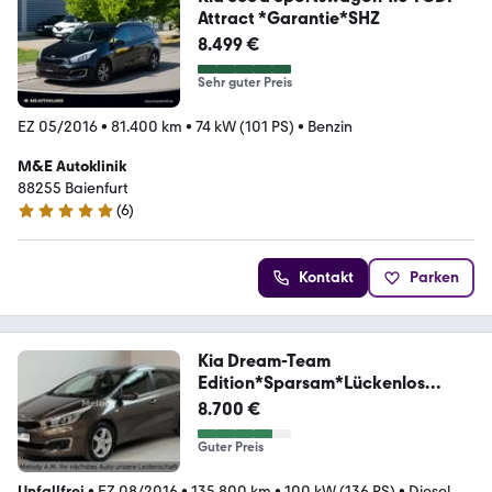
Attract *Garantie*SHZ
8.499 €
Sehr guter Preis
EZ 05/2016
•
81.400 km
•
74 kW (101 PS)
•
Benzin
M&E Autoklinik
88255 Baienfurt
(
6
)
5 Sterne
Kontakt
Parken
Kia Dream-Team
Edition*Sparsam*Lückenlos
Scheckheft*
8.700 €
Guter Preis
Unfallfrei
•
EZ 08/2016
•
135.800 km
•
100 kW (136 PS)
•
Diesel