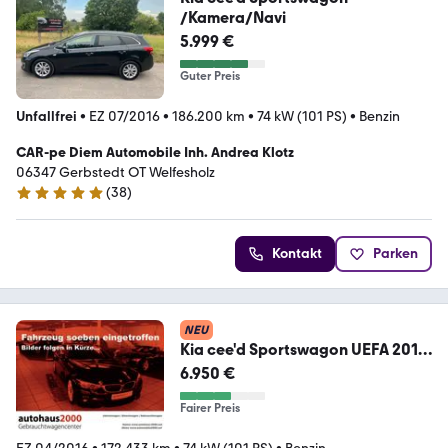
/Kamera/Navi
5.999 €
Guter Preis
Unfallfrei
•
EZ 07/2016
•
186.200 km
•
74 kW (101 PS)
•
Benzin
CAR-pe Diem Automobile Inh. Andrea Klotz
06347 Gerbstedt OT Welfesholz
(
38
)
4.9 Sterne
Kontakt
Parken
NEU
Kia cee'd Sportswagon UEFA 2016
*1-Hand*Kamera*Navi*
6.950 €
Fairer Preis