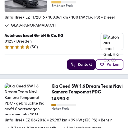
Erhöhter Preis
Unfallfrei
•
EZ 11/2016
•
108.861 km
•
100 kW (136 PS)
•
Diesel
GLAS-PANORAMADACH
Autohaus Israel GmbH & Co. KG
01257 Dresden
(
50
)
4.8 Sterne
Kontakt
Parken
Kia Ceed SW 1.6 Dream Team Navi
Kamera Tempomat PDC
14.990 €
Hoher Preis
Unfallfrei
•
EZ 06/2016
•
29.987 km
•
99 kW (135 PS)
•
Benzin