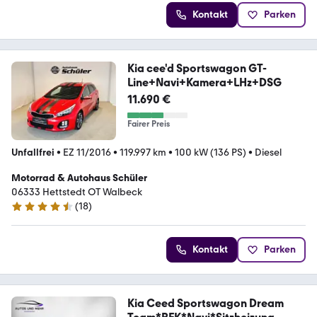
Kontakt
Parken
Kia cee'd Sportswagon GT-
Line+Navi+Kamera+LHz+DSG
11.690 €
Fairer Preis
Unfallfrei
•
EZ 11/2016
•
119.997 km
•
100 kW (136 PS)
•
Diesel
Motorrad & Autohaus Schüler
06333 Hettstedt OT Walbeck
(
18
)
4.7 Sterne
Kontakt
Parken
Kia Ceed Sportswagon Dream