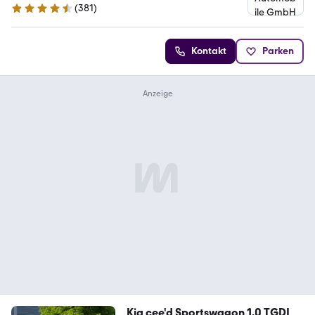
(
381
)
4.6 Sterne
Kontakt
Parken
Kia cee'd Sportswagon 1.0 TGDI