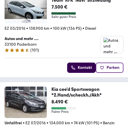
Team*RFK*Navi*Sitzheizung
7.500 €
Sehr guter Preis
EZ 03/2016
•
138.900 km
•
100 kW (136 PS)
•
Diesel
Autos und mehr ....
33100 Paderborn
(
101
)
4.6 Sterne
Kontakt
Parken
Kia cee'd Sportswagon
*2.Hand/scheckh./Akh*
8.490 €
Fairer Preis
Unfallfrei
•
EZ 07/2016
•
134.000 km
•
74 kW (101 PS)
•
Benzin