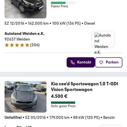
Fairer Preis
EZ 12/2016
•
162.000 km
•
100 kW (136 PS)
•
Diesel
Autoland Weiden e.K.
92637 Weiden
(
206
)
4.8 Sterne
Kontakt
Parken
Kia cee'd Sportswagon 1.0 T-GDI
Vision Sportswagon
4.500 €
Sehr guter Preis
Unfallfrei
•
EZ 05/2016
•
179.000 km
•
88 kW (120 PS)
•
Benzin