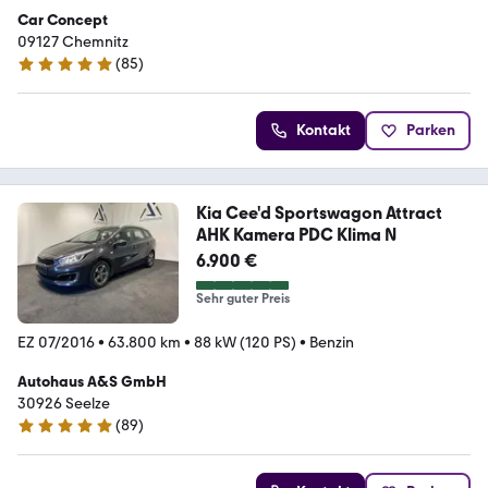
Car Concept
09127 Chemnitz
(
85
)
5 Sterne
Kontakt
Parken
Kia Cee'd Sportswagon Attract
AHK Kamera PDC Klima N
6.900 €
Sehr guter Preis
EZ 07/2016
•
63.800 km
•
88 kW (120 PS)
•
Benzin
Autohaus A&S GmbH
30926 Seelze
(
89
)
4.8 Sterne