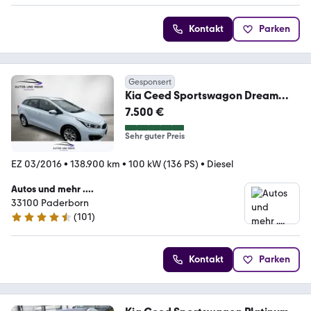
Kontakt
Parken
Gesponsert
Kia Ceed Sportswagon Dream
Team*RFK*Navi*Sitzheizung
7.500 €
Sehr guter Preis
EZ 03/2016
•
138.900 km
•
100 kW (136 PS)
•
Diesel
Autos und mehr ....
33100 Paderborn
(
101
)
4.6 Sterne
Kontakt
Parken