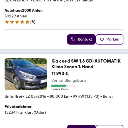
EZ 04/2016
•
172.433 km
•
74 kW (101 PS)
•
Benzin
Autohaus2000 Ahlen
59229 Ahlen
(
8
)
5 Sterne
Kontakt
Parken
Kia cee'd SW 1.6 GDI AUTOMATIK
Klima Xenon 1. Hand
11.990 €
Verhandlungsbasis
Fairer Preis
Unfallfrei
•
EZ 05/2016
•
80.000 km
•
99 kW (135 PS)
•
Benzin
Privatanbieter
15234 Frankfurt (Oder)