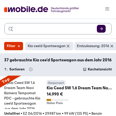
Filter
Kia cee'd Sportswagon
Erstzulassung: 2016
37 gebrauchte Kia cee'd Sportswagon aus dem Jahr 2016
Sortieren
Kachelansicht
Top
Gesponsert
Kia Ceed SW 1.6 Dream Team Navi
Kamera Tempomat PDC
14.990 €
Hoher Preis
Unfallfrei
•
EZ 06/2016
•
29.987 km
•
99 kW (135 PS)
•
Benzin