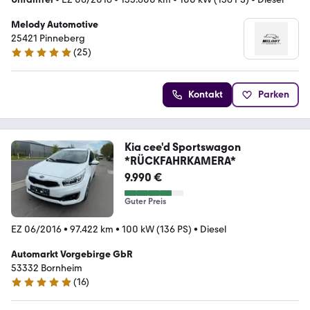
Melody Automotive
25421 Pinneberg
(
25
)
4.9 Sterne
Kontakt
Parken
Kia cee'd Sportswagon
*RÜCKFAHRKAMERA*
9.990 €
Guter Preis
EZ 06/2016
•
97.422 km
•
100 kW (136 PS)
•
Diesel
Automarkt Vorgebirge GbR
53332 Bornheim
(
16
)
5 Sterne