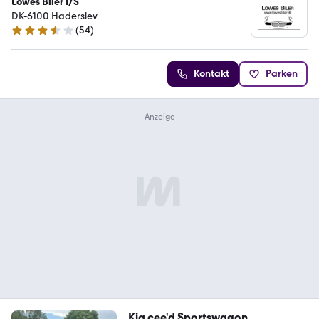
Lowes Biler I/S
DK-6100 Haderslev
(
54
)
3.6 Sterne
Kontakt
Parken
Kia cee'd Sportswagon