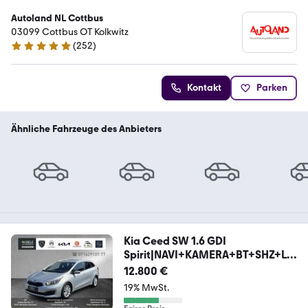
Autoland NL Cottbus
03099 Cottbus OT Kolkwitz
(
252
)
4.8 Sterne
Kontakt
Parken
Ähnliche Fahrzeuge des Anbieters
Kia Ceed SW 1.6 GDI
Spirit|NAVI+KAMERA+BT+SHZ+LH
Z BC
12.800 €
19% MwSt.