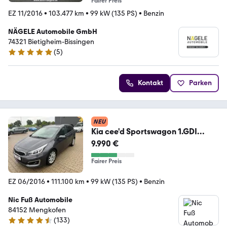
Fairer Preis
EZ 11/2016
•
103.477 km
•
99 kW (135 PS)
•
Benzin
NÄGELE Automobile GmbH
74321 Bietigheim-Bissingen
(
5
)
4.9 Sterne
Kontakt
Parken
NEU
Kia cee'd Sportswagon 1.GDI
Autom. Navi EURO6
9.990 €
Fairer Preis
EZ 06/2016
•
111.100 km
•
99 kW (135 PS)
•
Benzin
Nic Fuß Automobile
84152 Mengkofen
(
133
)
4.6 Sterne