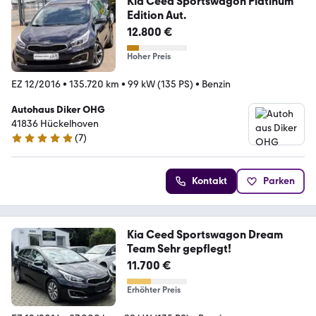
Kia Ceed Sportswagon Platinum
Edition Aut.
12.800 €
Hoher Preis
EZ 12/2016
•
135.720 km
•
99 kW (135 PS)
•
Benzin
Autohaus Diker OHG
41836 Hückelhoven
(
7
)
4.8 Sterne
Kontakt
Parken
Kia Ceed Sportswagon Dream
Team Sehr gepflegt!
11.700 €
Erhöhter Preis