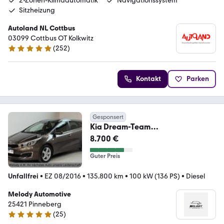
2-Zonen-Klimaautomatik
Navigationssystem
Sitzheizung
Autoland NL Cottbus
03099 Cottbus OT Kolkwitz
(
252
)
4.8 Sterne
Kontakt
Parken
Gesponsert
Kia Dream-Team
Edition*Sparsam*Lückenlos
8.700 €
Scheckheft*
Guter Preis
Unfallfrei
•
EZ 08/2016
•
135.800 km
•
100 kW (136 PS)
•
Diesel
Melody Automotive
25421 Pinneberg
(
25
)
4.9 Sterne