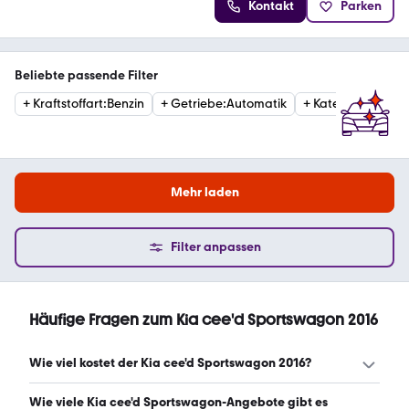
Kontakt
Parken
Beliebte passende Filter
+
Kraftstoffart
:
Benzin
+
Getriebe
:
Automatik
+
Kategorie
:
Estat
Mehr laden
Filter anpassen
Häufige Fragen zum Kia cee'd Sportswagon 2016
Wie viel kostet der Kia cee'd Sportswagon 2016?
Ein guter Preis für einen Kia cee'd Sportswagon 2016 liegt
Wie viele Kia cee'd Sportswagon-Angebote gibt es