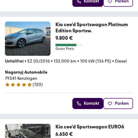
Kontakt
Parken
Kia cee'd Sportswagon Platinum
Edition Sportsw.
9.800 €
Guter Preis
Unfallfrei
•
EZ 05/2016
•
132.000 km
•
100 kW (136 PS)
•
Diesel
Nagornyj Automobile
79341 Kenzingen
(
120
)
5 Sterne
Kontakt
Parken
Kia cee'd Sportswagon EURO6
6.650 €