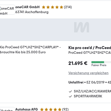
oneCAR GmbH
(
214
)
4.8 Sterne
63741 Aschaffenburg
Kia pro cee'd / ProCee
ProCeed GT*LHZ*SHZ*CA
21.695 €
Fairer Preis
Versicherung vergleichen
Unfallfrei
•
EZ 06/2019
•
42
SHZ/LHZ/ACC/KAMER
SPORTFAHRWERK
Autohaus AFG
(
92
)