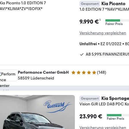
Kia Picanto
Gesponsert
1.0 EDITION 7 *NAVI*KLIM
¹
9.990 €
Fairer Preis
Versicherung vergleichen
Unfallfrei
•
EZ 01/2022
•
8
AB 5,99% FINANNZIER
Performance Center GmbH
(
148
)
4.9 Sterne
58509 Lüdenscheid
Kia Sportag
Gesponsert
Vision GJR LED DAB PDC K
23.990 €
Fairer Preis
Versicherung vergleichen