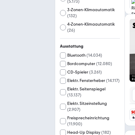
(
5.173
)
3-Zonen-Klimaautomatik
(
132
)
4-Zonen-Klimaautomatik
(
26
)
Ausstattung
Bluetooth
(
14.034
)
Bordcomputer
(
12.080
)
CD-Spieler
(
3.261
)
Elektr. Fensterheber
(
14.117
)
Elektr. Seitenspiegel
(
13.137
)
Elektr. Sitzeinstellung
(
2.907
)
Freisprecheinrichtung
(
11.900
)
Head-Up Display
(
182
)