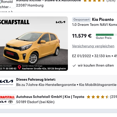
Ronald Richter - Stuwe e.k Automobile
(
328
)
4.6 Sterne
22087 Hamburg
Kia Picanto
Gesponsert
1.0 Dream Team NAVI Kame
11.579 €
Guter Preis
Versicherung vergleichen
EZ 01/2022
•
32.130 km
•
4
wir kaufen Ihren alten
Dieses Fahrzeug bietet
:
Bis zu 7-Jahre-Kia-Herstellergarantie
•
Kia Mobilitätsgarantie
Autohaus Schafstall GmbH | Kia | Toyota
(
25
4.3 Sterne
50189 Elsdorf (bei Köln)