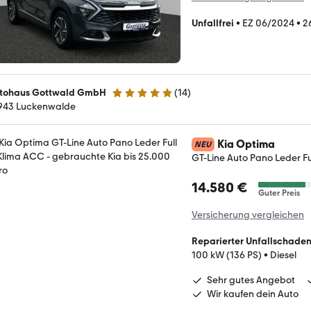
Unfallfrei
•
EZ 06/2024
•
2
tohaus Gottwald GmbH
(
14
)
5 Sterne
943 Luckenwalde
Kia Optima
NEU
GT-Line Auto Pano Leder F
14.580 €
Guter Preis
Versicherung vergleichen
Reparierter Unfallschade
100 kW (136 PS)
•
Diesel
Sehr gutes Angebot
Wir kaufen dein Auto