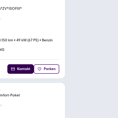
A*ZV*ISOFIX*
0.150 km
•
49 kW (67 PS)
•
Benzin
UNG
Kontakt
Parken
e
omfort-Paket