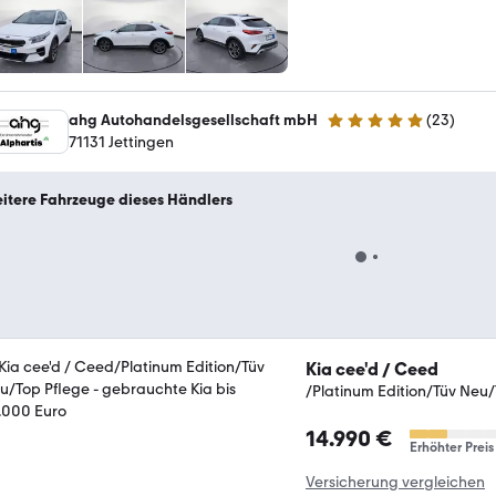
ahg Autohandelsgesellschaft mbH
(
23
)
5 Sterne
71131 Jettingen
itere Fahrzeuge dieses Händlers
Kia cee'd / Ceed
/Platinum Edition/Tüv Neu/
14.990 €
Erhöhter Preis
Versicherung vergleichen