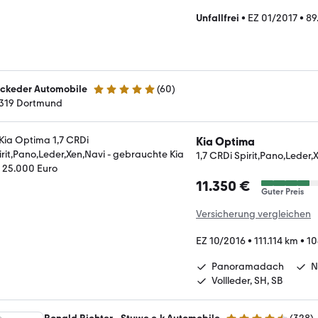
Unfallfrei
•
EZ 01/2017
•
89
ckeder Automobile
(
60
)
4.9 Sterne
319 Dortmund
Kia Optima
1,7 CRDi Spirit,Pano,Leder,
11.350 €
Guter Preis
Versicherung vergleichen
EZ 10/2016
•
111.114 km
•
10
Panoramadach
N
Vollleder, SH, SB