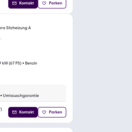
Kontakt
Parken
ra Sitzheizung A
9 kW (67 PS)
•
Benzin
•
Umtauschgarantie
9
)
Kontakt
Parken