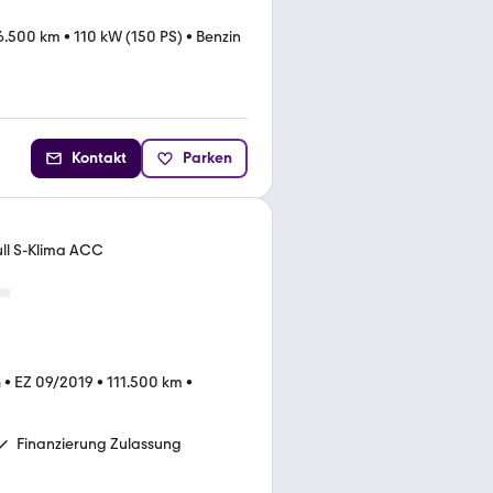
6.500 km
•
110 kW (150 PS)
•
Benzin
Kontakt
Parken
ull S-Klima ACC
n
•
EZ 09/2019
•
111.500 km
•
Finanzierung Zulassung