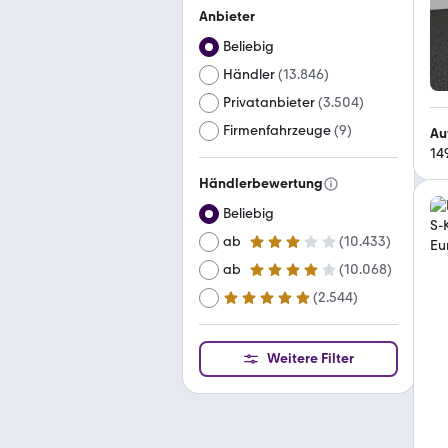
Anbieter
Beliebig
Händler
(
13.846
)
Privatanbieter
(
3.504
)
Firmenfahrzeuge
(
9
)
Au
14
Händlerbewertung
Beliebig
ab
(
10.433
)
3 Sterne
ab
(
10.068
)
4 Sterne
(
2.544
)
ab
5 Sterne
Weitere Filter