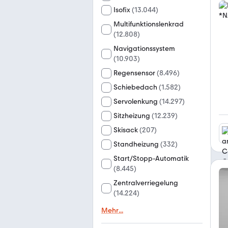
Isofix
(
13.044
)
Multifunktionslenkrad
(
12.808
)
Navigationssystem
(
10.903
)
Regensensor
(
8.496
)
Schiebedach
(
1.582
)
Servolenkung
(
14.297
)
Sitzheizung
(
12.239
)
Skisack
(
207
)
Standheizung
(
332
)
Start/Stopp-Automatik
(
8.445
)
Zentralverriegelung
(
14.224
)
Mehr
...