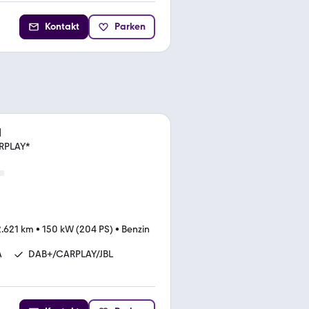
Kontakt
Parken
d
RPLAY*
.621 km
•
150 kW (204 PS)
•
Benzin
A
DAB+/CARPLAY/JBL