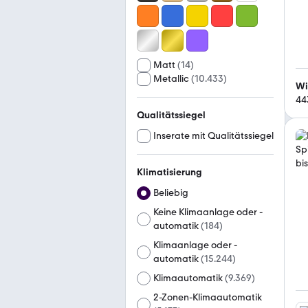
Matt
(
14
)
Metallic
(
10.433
)
Wi
44
Qualitätssiegel
Inserate mit Qualitätssiegel
Klimatisierung
Beliebig
Keine Klimaanlage oder -
automatik
(
184
)
Klimaanlage oder -
automatik
(
15.244
)
Klimaautomatik
(
9.369
)
2-Zonen-Klimaautomatik