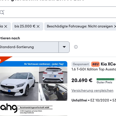
ia
bis 25.000 €
Beschädigte Fahrzeuge: Nicht anzeigen
rtieren nach
p
Kia XC
Gesponsert
NEU
1.6 T-GDI Xdition Top Auss
20.690 €
Guter Preis
Versicherung vergleichen
Unfallfrei
•
EZ 10/2020
•
53