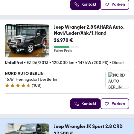
Kontakt
Parken
Jeep Wrangler 2.8 SAHARA Auto.
Navi/Leder/Ahk/1.Hand
26.970 €
Fairer Preis
Unfallfrei
•
EZ 06/2013
•
120.000 km
•
147 kW (200 PS)
•
Diesel
NORD AUTO BERLIN
16761 Hennigsdorf bei Berlin
(
108
)
4.7 Sterne
Kontakt
Parken
Jeep Wrangler JK Sport 2.8 CRD
27.500 €