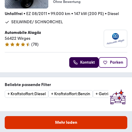
Ohne Bewertung
Unfallfrei
•
EZ 08/2011
•
99.000 km
•
147 kW (200 PS)
•
Diesel
SEILWINDE/ SCHNORCHEL
Automobile Alagöz
56422 Wirges
(
78
)
4.6 Sterne
Kontakt
Parken
Beliebte passende Filter
+
Kraftstoffart
:
Diesel
+
Kraftstoffart
:
Benzin
+
Getriebe
:
Automat
Mehr laden