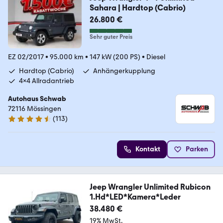
Sahara | Hardtop (Cabrio)
26.800 €
Sehr guter Preis
EZ 02/2017
•
95.000 km
•
147 kW (200 PS)
•
Diesel
Hardtop (Cabrio)
Anhängerkupplung
4x4 Allradantrieb
Autohaus Schwab
72116 Mössingen
(
113
)
4.6 Sterne
Kontakt
Parken
Jeep Wrangler Unlimited Rubicon
1.Hd*LED*Kamera*Leder
38.480 €
19% MwSt.