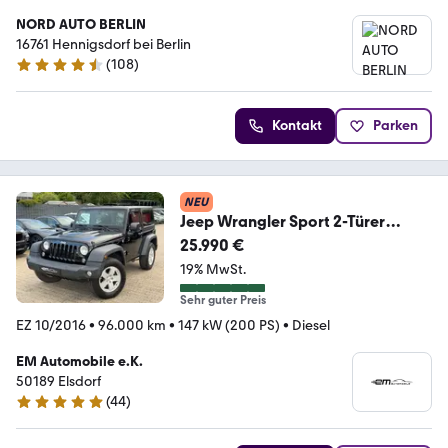
NORD AUTO BERLIN
16761 Hennigsdorf bei Berlin
(
108
)
4.7 Sterne
Kontakt
Parken
NEU
Jeep Wrangler Sport 2-Türer
Hardtop
25.990 €
19% MwSt.
Sehr guter Preis
EZ 10/2016
•
96.000 km
•
147 kW (200 PS)
•
Diesel
EM Automobile e.K.
50189 Elsdorf
(
44
)
4.9 Sterne