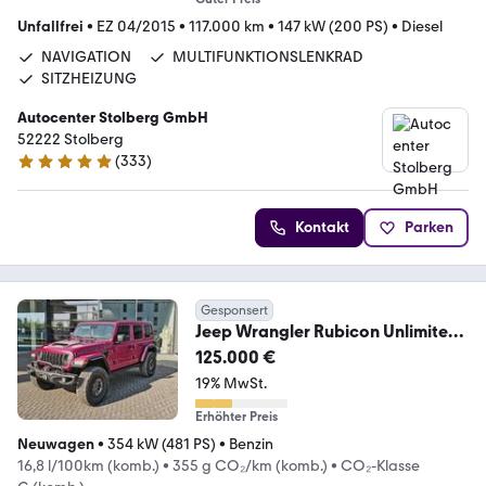
Unfallfrei
•
EZ 04/2015
•
117.000 km
•
147 kW (200 PS)
•
Diesel
NAVIGATION
MULTIFUNKTIONSLENKRAD
SITZHEIZUNG
Autocenter Stolberg GmbH
52222 Stolberg
(
333
)
4.9 Sterne
Kontakt
Parken
Gesponsert
Jeep Wrangler Rubicon Unlimited
392 Final Edition
125.000 €
19% MwSt.
Erhöhter Preis
Neuwagen
•
354 kW (481 PS)
•
Benzin
16,8 l/100km (komb.)
•
355 g CO₂/km (komb.)
•
CO₂-Klasse