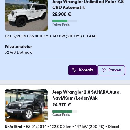
Jeep Wrangler Unlimited Polar 2.8
CRD Automatik
28.900 €
Fairer Preis
EZ 03/2014
•
86.400 km
•
147 kW (200 PS)
•
Diesel
Privatanbieter
32760 Detmold
Kontakt
Parken
Jeep Wrangler 2.8 SAHARA Auto.
Navi/Kam/Leder/Ahk
24.970 €
Guter Preis
Unfallfrei
•
EZ 01/2014
•
122.000 km
•
147 kW (200 PS)
•
Diesel