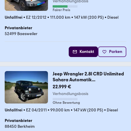
Verhandlungsbasis
Fairer Preis
Unfallfrei
•
EZ 12/2012
•
111.000 km
•
147 kW (200 PS)
•
Diesel
Privatanbieter
52499 Baesweiler
Kontakt
Parken
Jeep Wrangler 2.8l CRD Unlimited
Sahara Automatik...
22.999 €
Verhandlungsbasis
Ohne Bewertung
Unfallfrei
•
EZ 04/2011
•
99.000 km
•
147 kW (200 PS)
•
Diesel
Privatanbieter
88450 Berkheim