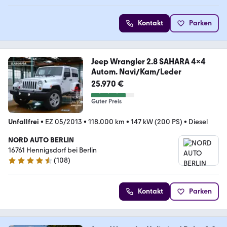
Kontakt
Parken
Jeep Wrangler 2.8 SAHARA 4x4
Autom. Navi/Kam/Leder
25.970 €
Guter Preis
Unfallfrei
•
EZ 05/2013
•
118.000 km
•
147 kW (200 PS)
•
Diesel
NORD AUTO BERLIN
16761 Hennigsdorf bei Berlin
(
108
)
4.7 Sterne
Kontakt
Parken