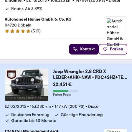
Unfallfrei
•
EZ 10/2015
•
108.323 km
•
147 kW (200 PS)
•
Diesel
Finanz. Ab 3,89%
Autohandel Hühne GmbH & Co. KG
04720 Döbeln
(
319
)
4.9 Sterne
Kontakt
Parken
Jeep Wrangler 2.8 CRD X
LEDER+AHK+NAVI+PDC+SHZ+TE
MP
22.451 €
Fairer Preis
EZ 05/2015
•
163.380 km
•
147 kW (200 PS)
•
Diesel
Deutsches Fahrzeug
Günstige Finanzierung
Garantie bis 60 Monate
CMA Car Management Arat