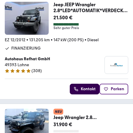
Jeep JEEP Wrangler
2.8*LED*AUTOMATIK*VERDECK*3
-TÜRIG*
21.500 €
Sehr guter Preis
EZ 12/2012
•
131.205 km
•
147 kW (200 PS)
•
Diesel
FINANZIERUNG
Autohaus Refhat GmbH
49393 Lohne
(
308
)
4.8 Sterne
Kontakt
Parken
NEU
Jeep Wrangler 2.8
CRD*RUBICON*FACELIFT*ALL-
31.900 €
BLACK*1HD*