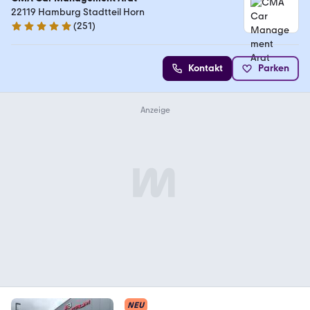
22119 Hamburg Stadtteil Horn
(
251
)
4.9 Sterne
Kontakt
Parken
NEU