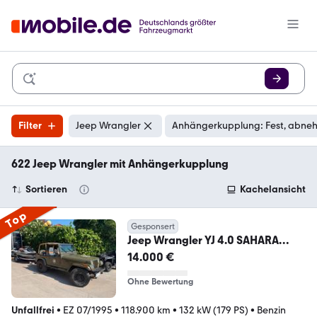
Filter
Jeep Wrangler
Anhängerkupplung: Fest, abne
622 Jeep Wrangler mit Anhängerkupplung
Sortieren
Kachelansicht
Top
Gesponsert
Jeep Wrangler YJ 4.0 SAHARA
SOFT TOP + HARDTOP
14.000 €
Ohne Bewertung
Unfallfrei
•
EZ 07/1995
•
118.900 km
•
132 kW (179 PS)
•
Benzin