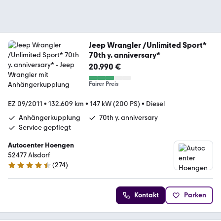
Jeep Wrangler /Unlimited Sport*
70th y. anniversary*
20.990 €
Fairer Preis
EZ 09/2011
•
132.609 km
•
147 kW (200 PS)
•
Diesel
Anhängerkupplung
70th y. anniversary
Service gepflegt
Autocenter Hoengen
52477 Alsdorf
(
274
)
4.5 Sterne
Kontakt
Parken