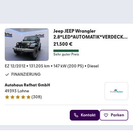
Jeep JEEP Wrangler
2.8*LED*AUTOMATIK*VERDECK*3
-TÜRIG*
21.500 €
Sehr guter Preis
EZ 12/2012
•
131.205 km
•
147 kW (200 PS)
•
Diesel
FINANZIERUNG
Autohaus Refhat GmbH
49393 Lohne
(
308
)
4.8 Sterne
Kontakt
Parken