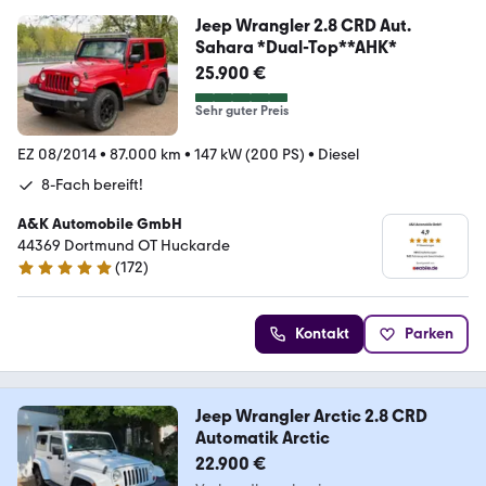
Jeep Wrangler 2.8 CRD Aut.
Sahara *Dual-Top**AHK*
25.900 €
Sehr guter Preis
EZ 08/2014
•
87.000 km
•
147 kW (200 PS)
•
Diesel
8-Fach bereift!
A&K Automobile GmbH
44369 Dortmund OT Huckarde
(
172
)
4.9 Sterne
Kontakt
Parken
Jeep Wrangler Arctic 2.8 CRD
Automatik Arctic
22.900 €