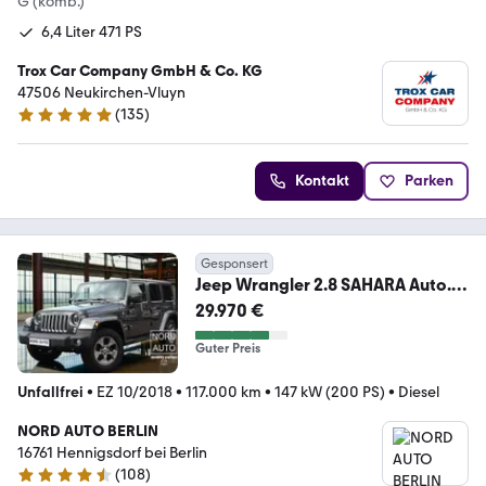
G (komb.)
6,4 Liter 471 PS
Trox Car Company GmbH & Co. KG
47506 Neukirchen-Vluyn
(
135
)
5 Sterne
Kontakt
Parken
Gesponsert
Jeep Wrangler 2.8 SAHARA Auto.
Navi/Leder/Ahk/LED
29.970 €
Guter Preis
Unfallfrei
•
EZ 10/2018
•
117.000 km
•
147 kW (200 PS)
•
Diesel
NORD AUTO BERLIN
16761 Hennigsdorf bei Berlin
(
108
)
4.7 Sterne