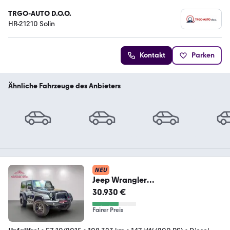
TRGO-AUTO D.O.O.
HR-21210 Solin
Kontakt
Parken
Ähnliche Fahrzeuge des Anbieters
NEU
Jeep Wrangler
Rubicon/Winde/Höher/Offroad/
30.930 €
Standh./LED
Fairer Preis