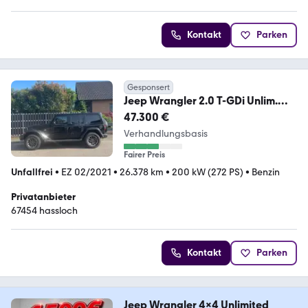
Kontakt
Parken
Gesponsert
Jeep Wrangler 2.0 T-GDi Unlim.
80th Anniversary A...
47.300 €
Verhandlungsbasis
Fairer Preis
Unfallfrei
•
EZ 02/2021
•
26.378 km
•
200 kW (272 PS)
•
Benzin
Privatanbieter
67454 hassloch
Kontakt
Parken
Jeep Wrangler 4x4 Unlimited