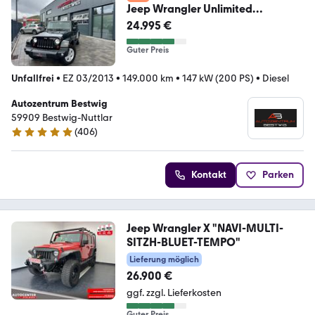
Jeep Wrangler Unlimited
Sahara*RECARO*SOFTTOP*TEM
24.995 €
PO
Guter Preis
Unfallfrei
•
EZ 03/2013
•
149.000 km
•
147 kW (200 PS)
•
Diesel
Autozentrum Bestwig
59909 Bestwig-Nuttlar
(
406
)
4.9 Sterne
Kontakt
Parken
Jeep Wrangler X "NAVI-MULTI-
SITZH-BLUET-TEMPO"
Lieferung möglich
26.900 €
ggf. zzgl. Lieferkosten
Guter Preis