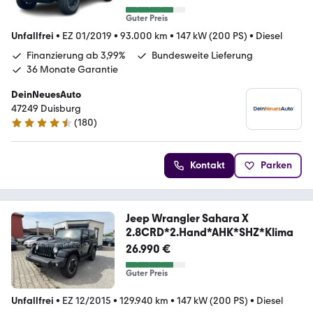
Guter Preis
Unfallfrei
•
EZ 01/2019
•
93.000 km
•
147 kW (200 PS)
•
Diesel
Finanzierung ab 3,99%
Bundesweite Lieferung
36 Monate Garantie
DeinNeuesAuto
47249 Duisburg
(
180
)
4.7 Sterne
Kontakt
Parken
Jeep Wrangler Sahara X
2.8CRD*2.Hand*AHK*SHZ*Klima
26.990 €
Guter Preis
Unfallfrei
•
EZ 12/2015
•
129.940 km
•
147 kW (200 PS)
•
Diesel