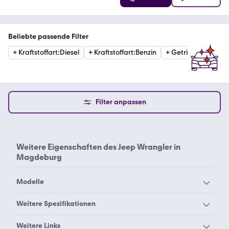
Beliebte passende Filter
+
Kraftstoffart
:
Diesel
+
Kraftstoffart
:
Benzin
+
Getriebe
:
Automat
Filter anpassen
Weitere Eigenschaften des
Jeep Wrangler in
Magdeburg
Modelle
Jeep Avenger
Jeep Cherokee
Weitere Spezifikationen
Jeep CJ
Jeep Comanche
Jeep Wrangler Aachen
Jeep Wrangler Augsburg
Weitere Links