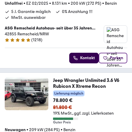
Unfallfrei
•
EZ 02/2025
•
8.131 km
•
200 kW (272 PS)
•
Benzin
5 J. Garantie möglich
0% Anzahlung !!!
MwSt. ausweisbar
ASG Remscheid Autohaus- seit über 35 Jahren...
42855 Remscheid/NRW
(
1218
)
4.8 Sterne
Kontakt
Parken
Jeep Wrangler Unlimited 3.6 V6
Rubicon X Xtreme Recon
Lieferung möglich
78.800 €
81.800 €
19% MwSt.
ggf. zzgl. Lieferkosten
Guter Preis
Neuwagen
•
209 kW (284 PS)
•
Benzin