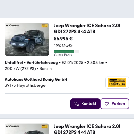
Jeep Wrangler ICE Sahara 2.0l
GDI 272PS 4x4 AT8
56.995 €
19% MwSt.
Guter Preis
Unfallfrei
•
Vorführfahrzeug
•
EZ 01/2025
•
2.503 km
•
200 kW (272 PS)
•
Benzin
Autohaus Gotthard König GmbH
39175 Heyrothsberge
Kontakt
Parken
Jeep Wrangler ICE Sahara 2.0l
GDI 272PS 4x4 AT8