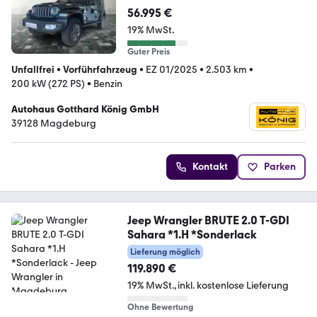
56.995 €
19% MwSt.
Guter Preis
Unfallfrei
•
Vorführfahrzeug
•
EZ 01/2025
•
2.503 km
•
200 kW (272 PS)
•
Benzin
Autohaus Gotthard König GmbH
39128 Magdeburg
Kontakt
Parken
Jeep Wrangler BRUTE 2.0 T-GDI
Sahara *1.H *Sonderlack
Lieferung möglich
119.890 €
19% MwSt.
inkl. kostenlose Lieferung
Ohne Bewertung