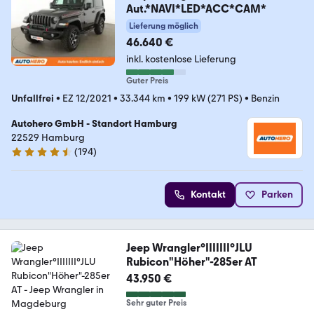
Aut.*NAVI*LED*ACC*CAM*
Lieferung möglich
46.640 €
inkl. kostenlose Lieferung
Guter Preis
Unfallfrei
•
EZ 12/2021
•
33.344 km
•
199 kW (271 PS)
•
Benzin
Autohero GmbH - Standort Hamburg
22529 Hamburg
(
194
)
4.6 Sterne
Kontakt
Parken
Jeep Wrangler°IIIIIII°JLU
Rubicon"Höher"-285er AT
43.950 €
Sehr guter Preis