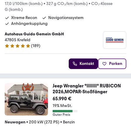
17,0 l/100km (komb.)
•
327 g CO₂/km (komb.)
•
CO₂-Klasse
G (komb.)
Xtreme Recon
Navigationssystem
Anhängerkupplung
Autohaus Guido Gemein GmbH
47805 Krefeld
(
189
)
4.9 Sterne
Kontakt
Parken
Jeep Wrangler °IIIIIII° RUBICON
2026,MOPAR-Stoßfänger
65.990 €
19% MwSt.
Guter Preis
Neuwagen
•
200 kW (272 PS)
•
Benzin