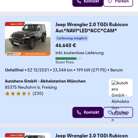
Kontakt
Parken
Jeep Wrangler 2.0 TGDi Rubicon
Aut.*NAVI*LED*ACC*CAM*
Lieferung möglich
46.640 €
inkl. kostenlose Lieferung
Guter Preis
Unfallfrei
•
EZ 12/2021
•
33.344 km
•
199 kW (271 PS)
•
Benzin
Autohero GmbH - Abholstation München
85375 Neufahrn b. Freising
(
230
)
4.4 Sterne
Kontakt
Parken
Jeep Wrangler 2.0 TGDi Rubicon