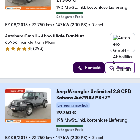
19% MwSt.
inkl. kostenlose Lieferung
Sehr guter Preis
EZ 08/2018
•
92.750 km
•
147 kW (200 PS)
•
Diesel
Autohero GmbH - Abholfiliale Frankfurt
65936 Frankfurt am Main
(
293
)
4.6 Sterne
Kontakt
Parken
Jeep Wrangler Unlimited 2.8 CRD
Sahara Aut.*NAVI*SHZ*
Lieferung möglich
29.760 €
19% MwSt.
inkl. kostenlose Lieferung
Sehr guter Preis
EZ 08/2018
•
92.750 km
•
147 kW (200 PS)
•
Diesel