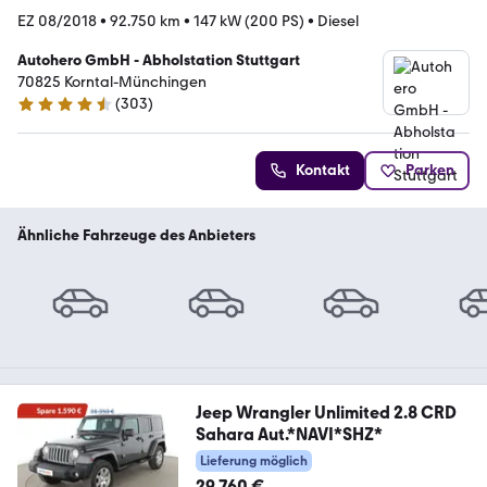
EZ 08/2018
•
92.750 km
•
147 kW (200 PS)
•
Diesel
Autohero GmbH - Abholstation Stuttgart
70825 Korntal-Münchingen
(
303
)
4.4 Sterne
Kontakt
Parken
Ähnliche Fahrzeuge des Anbieters
Jeep Wrangler Unlimited 2.8 CRD
Sahara Aut.*NAVI*SHZ*
Lieferung möglich
29.760 €