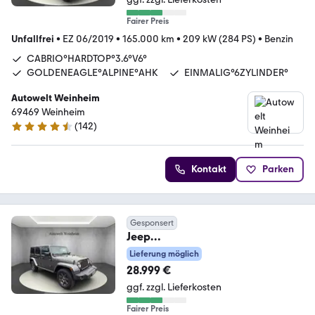
Fairer Preis
Unfallfrei
•
EZ 06/2019
•
165.000 km
•
209 kW (284 PS)
•
Benzin
CABRIO°HARDTOP°3.6°V6°
GOLDENEAGLE°ALPINE°AHK
EINMALIG°6ZYLINDER°
Autowelt Weinheim
69469 Weinheim
(
142
)
4.7 Sterne
Kontakt
Parken
Gesponsert
Jeep
WRANGLER°3.6°V6°UNLIMITED°G
Lieferung möglich
OLDEN-EAGLE°AHK°LED°
28.999 €
ggf. zzgl. Lieferkosten
Fairer Preis