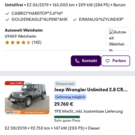
Unfallfrei
•
EZ 06/2019
•
165.000 km
•
209 kW (284 PS)
•
Benzin
CABRIO°HARDTOP°3.6°V6°
GOLDENEAGLE°ALPINE°AHK
EINMALIG°6ZYLINDER°
Autowelt Weinheim
69469 Weinheim
(
142
)
4.7 Sterne
Kontakt
Parken
Gesponsert
Jeep Wrangler Unlimited 2.8 CRD
Sahara Aut.*NAVI*SHZ*
Lieferung möglich
29.760 €
19% MwSt.
inkl. kostenlose Lieferung
Sehr guter Preis
EZ 08/2018
•
92.750 km
•
147 kW (200 PS)
•
Diesel