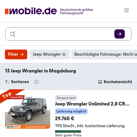
Filter
Jeep Wrangler
Beschädigte Fahrzeuge: Nicht 
13 Jeep Wrangler in Magdeburg
Sortieren
Kachelansicht
Top
Gesponsert
Jeep Wrangler Unlimited 2.8 CRD
Sahara Aut.*NAVI*SHZ*
Lieferung möglich
29.760 €
19% MwSt.
inkl. kostenlose Lieferung
Sehr guter Preis