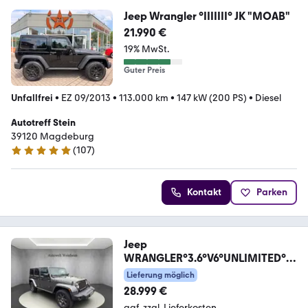
Jeep Wrangler °IIIIIII° JK "MOAB"
21.990 €
19% MwSt.
Guter Preis
Unfallfrei
•
EZ 09/2013
•
113.000 km
•
147 kW (200 PS)
•
Diesel
Autotreff Stein
39120 Magdeburg
(
107
)
4.9 Sterne
Kontakt
Parken
Jeep
WRANGLER°3.6°V6°UNLIMITED°G
OLDEN-EAGLE°AHK°LED°
Lieferung möglich
28.999 €
ggf. zzgl. Lieferkosten