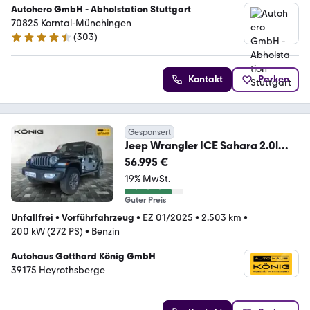
Autohero GmbH - Abholstation Stuttgart
70825 Korntal-Münchingen
(
303
)
4.4 Sterne
Kontakt
Parken
Gesponsert
Jeep Wrangler ICE Sahara 2.0l
GDI 272PS 4x4 AT8
56.995 €
19% MwSt.
Guter Preis
Unfallfrei
•
Vorführfahrzeug
•
EZ 01/2025
•
2.503 km
•
200 kW (272 PS)
•
Benzin
Autohaus Gotthard König GmbH
39175 Heyrothsberge