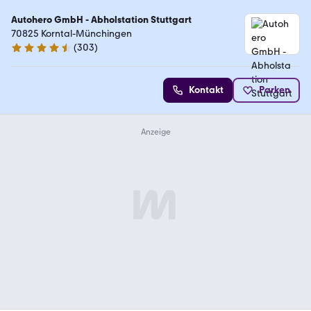
Autohero GmbH - Abholstation Stuttgart
70825 Korntal-Münchingen
(
303
)
4.4 Sterne
Kontakt
Parken