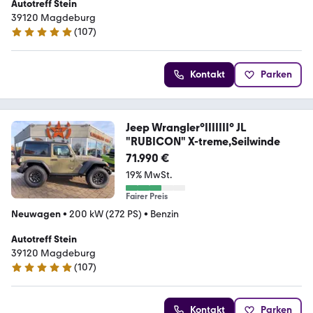
Autotreff Stein
39120 Magdeburg
(
107
)
4.9 Sterne
Kontakt
Parken
Jeep Wrangler°IIIIIII° JL
"RUBICON" X-treme,Seilwinde
71.990 €
19% MwSt.
Fairer Preis
Neuwagen
•
200 kW (272 PS)
•
Benzin
Autotreff Stein
39120 Magdeburg
(
107
)
4.9 Sterne
Kontakt
Parken