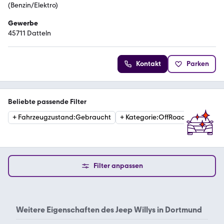
(Benzin/Elektro)
Gewerbe
45711 Datteln
Kontakt
Parken
Beliebte passende Filter
+
Fahrzeugzustand
:
Gebraucht
+
Kategorie
:
OffRoad
+
Kraftsto
Filter anpassen
Weitere Eigenschaften des
Jeep Willys in Dortmund