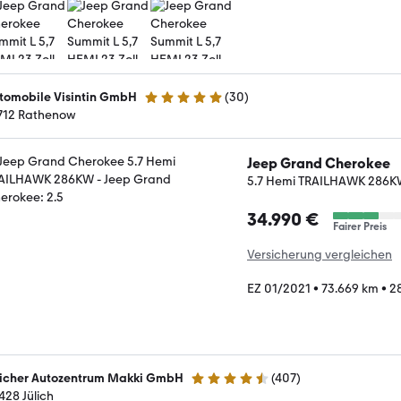
tomobile Visintin GmbH
(
30
)
5 Sterne
712 Rathenow
Jeep Grand Cherokee
5.7 Hemi TRAILHAWK 286
34.990 €
Fairer Preis
Versicherung vergleichen
EZ 01/2021
•
73.669 km
•
2
licher Autozentrum Makki GmbH
(
407
)
4.4 Sterne
428 Jülich