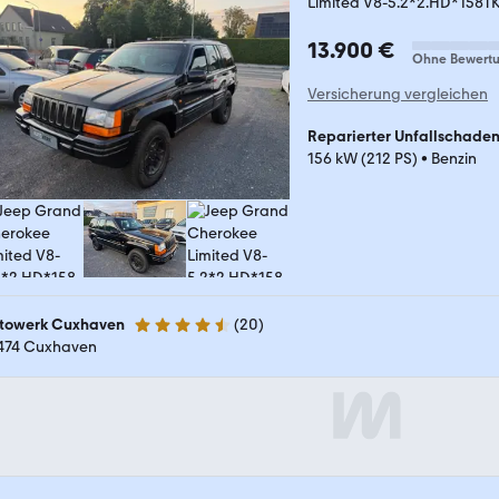
Limited V8-5.2*2.HD*158T
13.900 €
Ohne Bewert
Versicherung vergleichen
Reparierter Unfallschade
156 kW (212 PS)
•
Benzin
towerk Cuxhaven
(
20
)
4.7 Sterne
474 Cuxhaven