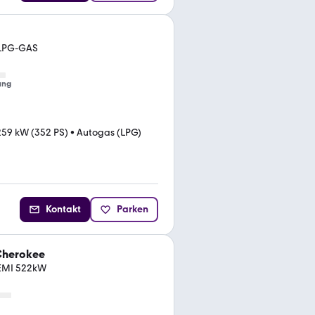
 LPG-GAS
ung
259 kW (352 PS)
•
Autogas (LPG)
Kontakt
Parken
Cherokee
HEMI 522kW