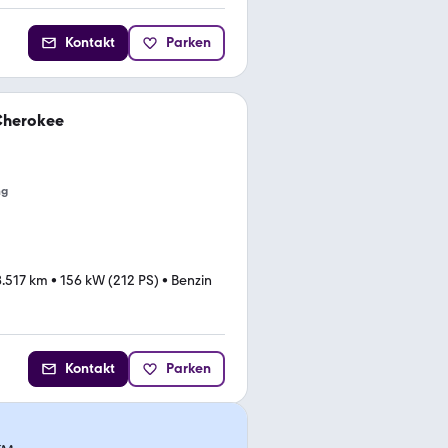
Kontakt
Parken
Cherokee
ng
8.517 km
•
156 kW (212 PS)
•
Benzin
Kontakt
Parken