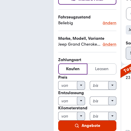
Fahrzeugzustand
Beliebig
ändern
J
Marke, Modell, Variante
So
Jeep Grand Cherokee 2.5
ändern
Zahlungsart
To
Kaufen
Leasen
Preis
Erstzulassung
Kilometerstand
Angebote