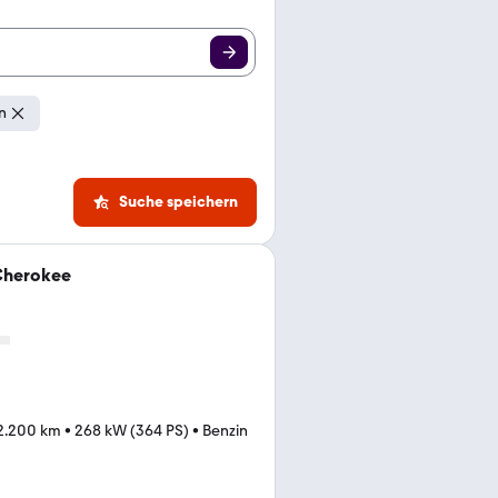
n
Suche speichern
Cherokee
2.200 km
•
268 kW (364 PS)
•
Benzin