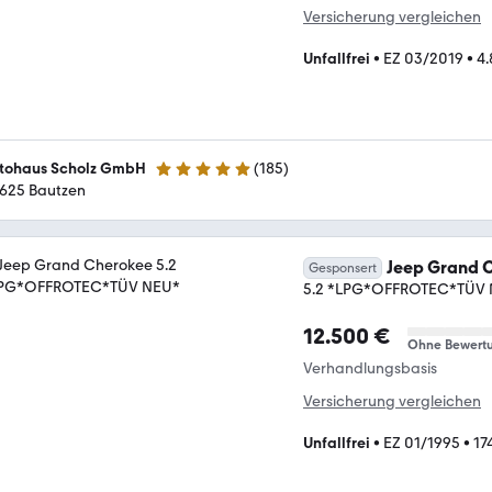
Versicherung vergleichen
Unfallfrei
•
EZ 03/2019
•
4
tohaus Scholz GmbH
(
185
)
4.9 Sterne
625 Bautzen
Jeep Grand 
Gesponsert
5.2 *LPG*OFFROTEC*TÜV
12.500 €
Ohne Bewert
Verhandlungsbasis
Versicherung vergleichen
Unfallfrei
•
EZ 01/1995
•
17