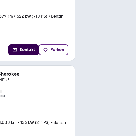
.899 km
•
522 kW (710 PS)
•
Benzin
Kontakt
Parken
Cherokee
 NEU*
ung
4.000 km
•
155 kW (211 PS)
•
Benzin