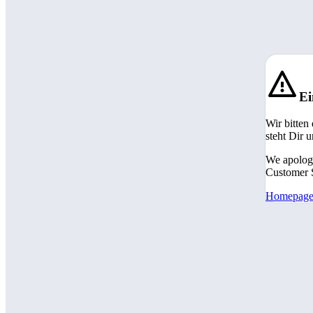
Ei
Wir bitten
steht Dir 
We apologi
Customer S
Homepag