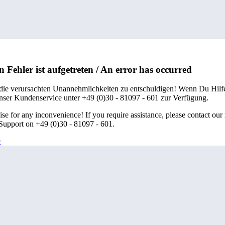
n Fehler ist aufgetreten / An error has occurred
 die verursachten Unannehmlichkeiten zu entschuldigen! Wenn Du Hilfe
unser Kundenservice unter +49 (0)30 - 81097 - 601 zur Verfügung.
se for any inconvenience! If you require assistance, please contact our
upport on +49 (0)30 - 81097 - 601.
e