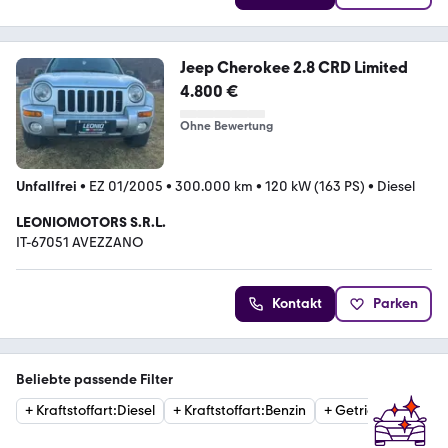
Jeep Cherokee 2.8 CRD Limited
4.800 €
Ohne Bewertung
Unfallfrei
•
EZ 01/2005
•
300.000 km
•
120 kW (163 PS)
•
Diesel
LEONIOMOTORS S.R.L.
IT-67051 AVEZZANO
Kontakt
Parken
Beliebte passende Filter
+
Kraftstoffart
:
Diesel
+
Kraftstoffart
:
Benzin
+
Getriebe
:
Automat