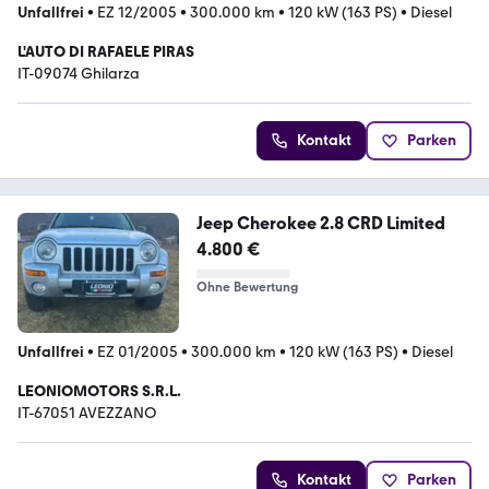
Unfallfrei
•
EZ 12/2005
•
300.000 km
•
120 kW (163 PS)
•
Diesel
L'AUTO DI RAFAELE PIRAS
IT-09074 Ghilarza
Kontakt
Parken
Jeep Cherokee 2.8 CRD Limited
4.800 €
Ohne Bewertung
Unfallfrei
•
EZ 01/2005
•
300.000 km
•
120 kW (163 PS)
•
Diesel
LEONIOMOTORS S.R.L.
IT-67051 AVEZZANO
Kontakt
Parken