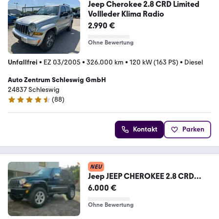
Jeep Cherokee 2.8 CRD Limited
Vollleder Klima Radio
2.990 €
Ohne Bewertung
Unfallfrei
•
EZ 03/2005
•
326.000 km
•
120 kW (163 PS)
•
Diesel
Auto Zentrum Schleswig GmbH
24837 Schleswig
(
88
)
4.7 Sterne
Kontakt
Parken
NEU
Jeep JEEP CHEROKEE 2.8 CRD
LIMITED
6.000 €
Ohne Bewertung