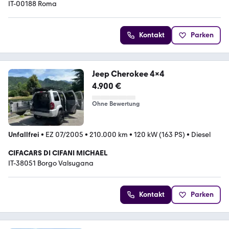
IT-00188 Roma
Kontakt
Parken
Jeep Cherokee 4x4
4.900 €
Ohne Bewertung
Unfallfrei
•
EZ 07/2005
•
210.000 km
•
120 kW (163 PS)
•
Diesel
CIFACARS DI CIFANI MICHAEL
IT-38051 Borgo Valsugana
Kontakt
Parken