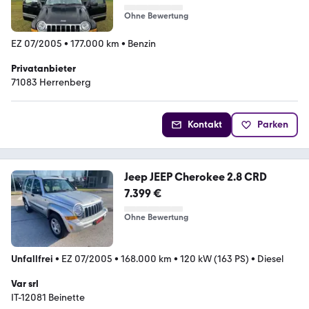
Ohne Bewertung
EZ 07/2005
•
177.000 km
•
Benzin
Privatanbieter
71083 Herrenberg
Kontakt
Parken
Jeep JEEP Cherokee 2.8 CRD
7.399 €
Ohne Bewertung
Unfallfrei
•
EZ 07/2005
•
168.000 km
•
120 kW (163 PS)
•
Diesel
Var srl
IT-12081 Beinette