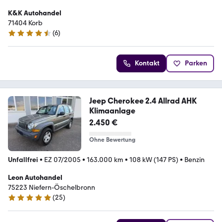
K&K Autohandel
71404 Korb
(
6
)
4.3 Sterne
Kontakt
Parken
Jeep Cherokee 2.4 Allrad AHK
Klimaanlage
2.450 €
Ohne Bewertung
Unfallfrei
•
EZ 07/2005
•
163.000 km
•
108 kW (147 PS)
•
Benzin
Leon Autohandel
75223 Niefern-Öschelbronn
(
25
)
5 Sterne