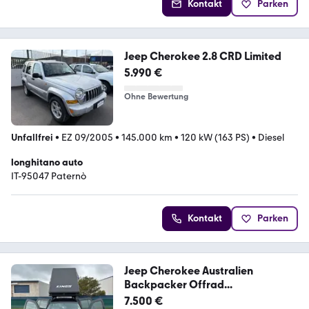
Kontakt
Parken
Jeep Cherokee 2.8 CRD Limited
5.990 €
Ohne Bewertung
Unfallfrei
•
EZ 09/2005
•
145.000 km
•
120 kW (163 PS)
•
Diesel
longhitano auto
IT-95047 Paternò
Kontakt
Parken
Jeep Cherokee Australien
Backpacker Offrad...
7.500 €