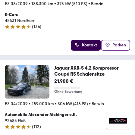
EZ 08/2009
•
188.300 km
•
375 kW (510 PS)
•
Benzin
K-Cars
48531 Nordhorn
(
136
)
4.4 Sterne
Kontakt
Parken
Jaguar XKR-S 4.2 Kompressor
Coupé RS Schalensitze
21.900 €
Ohne Bewertung
EZ 04/2009
•
259.000 km
•
306 kW (416 PS)
•
Benzin
Automobile Alexander Aichinger e.K.
92685 Floß
(
112
)
4.5 Sterne