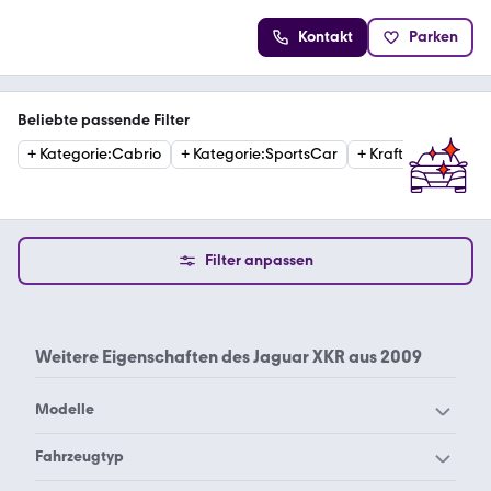
Kontakt
Parken
Beliebte passende Filter
+
Kategorie
:
Cabrio
+
Kategorie
:
SportsCar
+
Kraftstoffart
:
Benz
Filter anpassen
Weitere Eigenschaften des
Jaguar XKR aus 2009
Modelle
Jaguar Daimler
Jaguar E-Pace
Fahrzeugtyp
Jaguar E-Type
Jaguar F-Pace