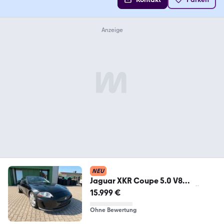
NEU
Jaguar XKR Coupe 5.0 V8
Kompres*Bowers&Wilkins*TÜV
15.999 €
neu
Ohne Bewertung