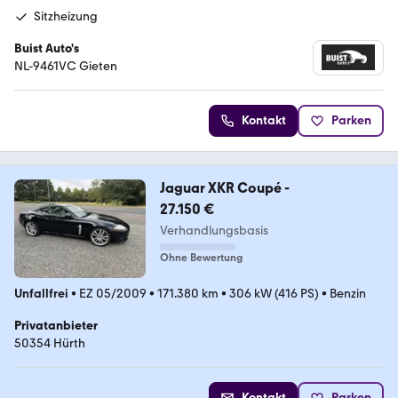
Sitzheizung
Buist Auto's
NL-9461VC Gieten
Kontakt
Parken
Jaguar XKR Coupé -
27.150 €
Verhandlungsbasis
Ohne Bewertung
Unfallfrei
•
EZ 05/2009
•
171.380 km
•
306 kW (416 PS)
•
Benzin
Privatanbieter
50354 Hürth
Kontakt
Parken