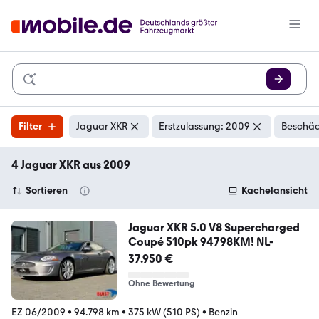
Filter
Jaguar XKR
Erstzulassung: 2009
Beschäd
4 Jaguar XKR aus 2009
Sortieren
Kachelansicht
Jaguar XKR 5.0 V8 Supercharged
Coupé 510pk 94798KM! NL-
37.950 €
Ohne Bewertung
EZ 06/2009
•
94.798 km
•
375 kW (510 PS)
•
Benzin