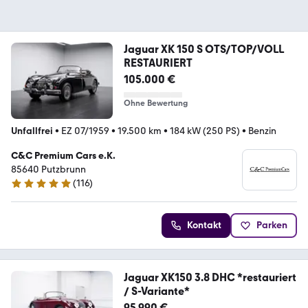
Jaguar XK 150 S OTS/TOP/VOLL
RESTAURIERT
105.000 €
Ohne Bewertung
Unfallfrei
•
EZ 07/1959
•
19.500 km
•
184 kW (250 PS)
•
Benzin
C&C Premium Cars e.K.
85640 Putzbrunn
(
116
)
4.9 Sterne
Kontakt
Parken
Jaguar XK150 3.8 DHC *restauriert
/ S-Variante*
95.990 €