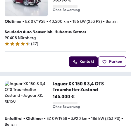
Ohne Bewertung
Oldtimer
•
EZ 07/1958
•
40.500 km
•
186 kW (253 PS)
•
Benzin
Scuderia Auto Neuser Inh. Hubertus Kettner
90408 Nürnberg
(
27
)
4.5 Sterne
Kontakt
Parken
Jaguar XK 150 S 3,4 OTS
Traumhafter Zustand
145.000 €
Ohne Bewertung
Unfallfrei
•
Oldtimer
•
EZ 09/1958
•
3.920 km
•
186 kW (253 PS)
•
Benzin