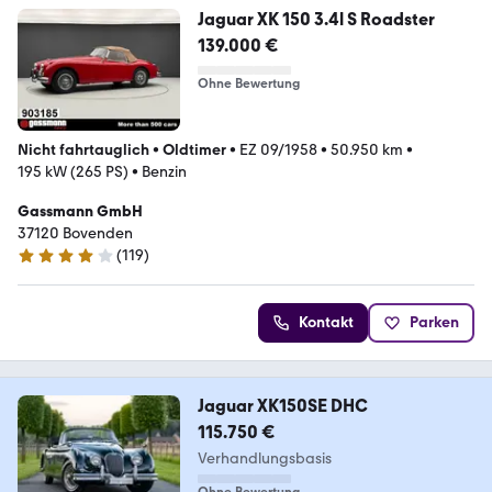
Jaguar XK 150 3.4l S Roadster
139.000 €
Ohne Bewertung
Nicht fahrtauglich
•
Oldtimer
•
EZ 09/1958
•
50.950 km
•
195 kW (265 PS)
•
Benzin
Gassmann GmbH
37120 Bovenden
(
119
)
3.9 Sterne
Kontakt
Parken
Jaguar XK150SE DHC
115.750 €
Verhandlungsbasis
Ohne Bewertung