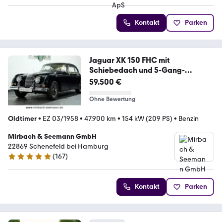
Kontakt
Parken
Jaguar XK 150 FHC mit
Schiebedach und 5-Gang-
Getriebe!
59.500 €
Ohne Bewertung
Oldtimer
•
EZ 03/1958
•
47.900 km
•
154 kW (209 PS)
•
Benzin
Mirbach & Seemann GmbH
22869 Schenefeld bei Hamburg
(
167
)
4.8 Sterne
Kontakt
Parken