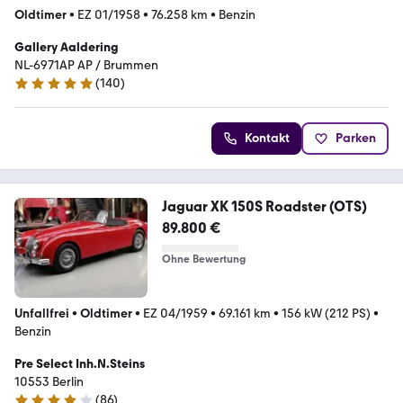
Oldtimer
•
EZ 01/1958
•
76.258 km
•
Benzin
Gallery Aaldering
NL-6971AP AP / Brummen
(
140
)
4.8 Sterne
Kontakt
Parken
Jaguar XK 150S Roadster (OTS)
89.800 €
Ohne Bewertung
Unfallfrei
•
Oldtimer
•
EZ 04/1959
•
69.161 km
•
156 kW (212 PS)
•
Benzin
Pre Select Inh.N.Steins
10553 Berlin
(
86
)