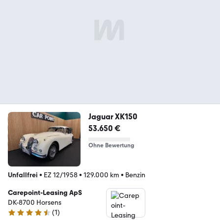
Jaguar XK150
53.650 €
Ohne Bewertung
Unfallfrei
•
EZ 12/1958
•
129.000 km
•
Benzin
Carepoint-Leasing ApS
DK-8700 Horsens
(
1
)
4.3 Sterne