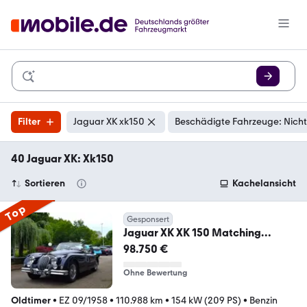
Filter
Jaguar XK xk150
Beschädigte Fahrzeuge: Nicht
40 Jaguar XK: Xk150
Sortieren
Kachelansicht
Top
Gesponsert
Jaguar XK XK 150 Matching
numbers / Klasse 1
98.750 €
Ohne Bewertung
Oldtimer
•
EZ 09/1958
•
110.988 km
•
154 kW (209 PS)
•
Benzin