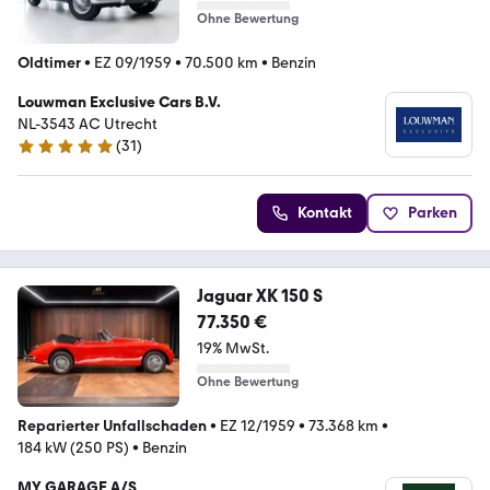
Ohne Bewertung
Oldtimer
•
EZ 09/1959
•
70.500 km
•
Benzin
Louwman Exclusive Cars B.V.
NL-3543 AC Utrecht
(
31
)
5 Sterne
Kontakt
Parken
Jaguar XK 150 S
77.350 €
19% MwSt.
Ohne Bewertung
Reparierter Unfallschaden
•
EZ 12/1959
•
73.368 km
•
184 kW (250 PS)
•
Benzin
MY GARAGE A/S