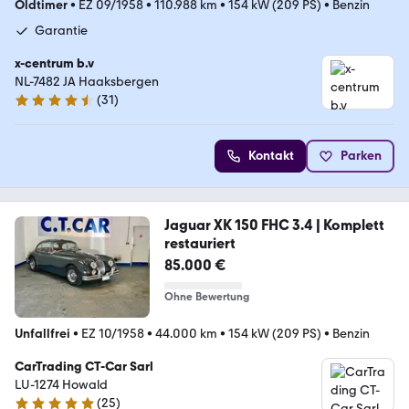
Oldtimer
•
EZ 09/1958
•
110.988 km
•
154 kW (209 PS)
•
Benzin
Garantie
x-centrum b.v
NL-7482 JA Haaksbergen
(
31
)
4.7 Sterne
Kontakt
Parken
Jaguar XK 150 FHC 3.4 | Komplett
restauriert
85.000 €
Ohne Bewertung
Unfallfrei
•
EZ 10/1958
•
44.000 km
•
154 kW (209 PS)
•
Benzin
CarTrading CT-Car Sarl
LU-1274 Howald
(
25
)