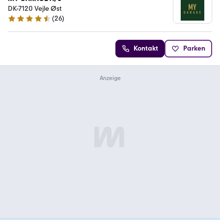
DK-7120 Vejle Øst
(
26
)
4.7 Sterne
Kontakt
Parken