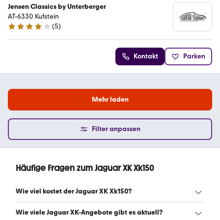
Jensen Classics by Unterberger
AT-6330 Kufstein
(
5
)
4 Sterne
Kontakt
Parken
Mehr laden
Filter anpassen
Häufige Fragen zum Jaguar XK Xk150
Wie viel kostet der Jaguar XK Xk150?
Ein guter Preis für einen Jaguar XK Xk150 liegt zwischen
Wie viele Jaguar XK-Angebote gibt es aktuell?