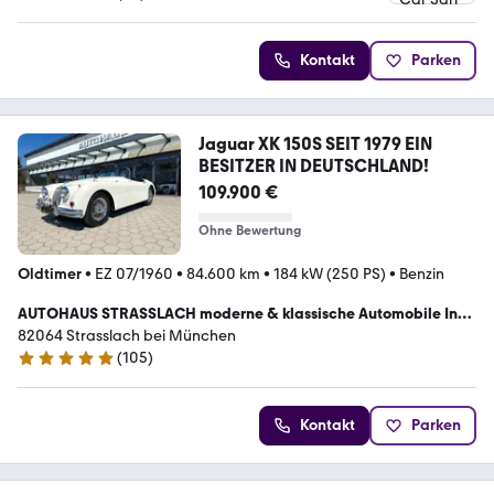
5 Sterne
Kontakt
Parken
Jaguar XK 150S SEIT 1979 EIN
BESITZER IN DEUTSCHLAND!
109.900 €
Ohne Bewertung
Oldtimer
•
EZ 07/1960
•
84.600 km
•
184 kW (250 PS)
•
Benzin
AUTOHAUS STRASSLACH moderne & klassische Automobile Inh.
Peter Liebscher
82064 Strasslach bei München
(
105
)
4.8 Sterne
Kontakt
Parken