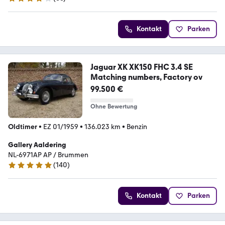
3.8 Sterne
Kontakt
Parken
Jaguar XK XK150 FHC 3.4 SE
Matching numbers, Factory ov
99.500 €
Ohne Bewertung
Oldtimer
•
EZ 01/1959
•
136.023 km
•
Benzin
Gallery Aaldering
NL-6971AP AP / Brummen
(
140
)
4.8 Sterne
Kontakt
Parken