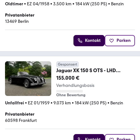
Oldtimer
•
EZ 04/1958
•
3.500 km
•
184 kW (250 PS)
•
Benzin
Privatanbieter
13469 Berlin
Kontakt
Parken
Gesponsert
Jaguar XK 150 S OTS - LHD
linksgelenkt originalzustand
155.000 €
Verhandlungsbasis
Ohne Bewertung
Unfallfrei
•
EZ 01/1959
•
9.073 km
•
184 kW (250 PS)
•
Benzin
Privatanbieter
60598 Frankfurt
Kontakt
Parken