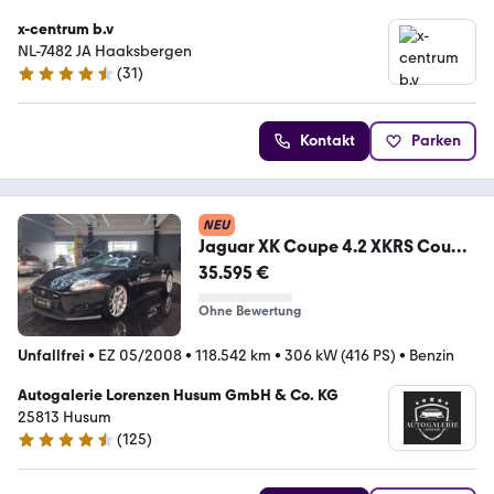
x-centrum b.v
NL-7482 JA Haaksbergen
(
31
)
4.7 Sterne
Kontakt
Parken
NEU
Jaguar XK Coupe 4.2 XKRS Coupe
RS 1of150
35.595 €
Ohne Bewertung
Unfallfrei
•
EZ 05/2008
•
118.542 km
•
306 kW (416 PS)
•
Benzin
Autogalerie Lorenzen Husum GmbH & Co. KG
25813 Husum
(
125
)
4.3 Sterne