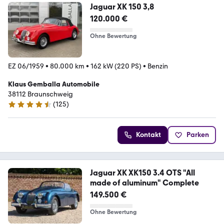
Jaguar XK 150 3,8
120.000 €
Ohne Bewertung
EZ 06/1959
•
80.000 km
•
162 kW (220 PS)
•
Benzin
Klaus Gemballa Automobile
38112 Braunschweig
(
125
)
4.7 Sterne
Kontakt
Parken
Jaguar XK XK150 3.4 OTS "All
made of aluminum" Complete
149.500 €
Ohne Bewertung