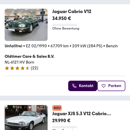
Jaguar Cabrio V12
34.950 €
Ohne Bewertung
Unfallfrei
•
EZ 02/1990
•
67.709 km
•
209 kW (284 PS)
•
Benzin
Oldtimer Care & Sales B.V.
NL-6121 HV Born
(
22
)
4.7 Sterne
Kontakt
Parken
NEU
Jaguar XJS 5.3 V12 Cabrio
*ORIGINAL*TRAUM OPTIK*
29.990 €