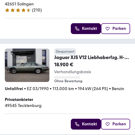
42651 Solingen
(
210
)
4.6 Sterne
Kontakt
Parken
Gesponsert
Jaguar XJS V12 Liebhaberfzg. H-
Kennzeichen
18.900 €
Verhandlungsbasis
Ohne Bewertung
Unfallfrei
•
EZ 03/1990
•
113.000 km
•
194 kW (264 PS)
•
Benzin
Privatanbieter
49545 Tecklenburg
Kontakt
Parken