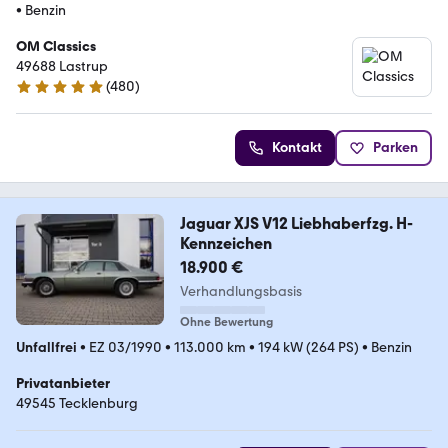
•
Benzin
OM Classics
49688 Lastrup
(
480
)
4.8 Sterne
Kontakt
Parken
Jaguar XJS V12 Liebhaberfzg. H-
Kennzeichen
18.900 €
Verhandlungsbasis
Ohne Bewertung
Unfallfrei
•
EZ 03/1990
•
113.000 km
•
194 kW (264 PS)
•
Benzin
Privatanbieter
49545 Tecklenburg