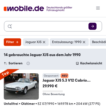
Filter
Jaguar XJS
Erstzulassung: 1990
Beschädi
14 gebrauchte Jaguar XJS aus dem Jahr 1990
Sortieren
Kachelansicht
Top
Gesponsert
NEU
Jaguar XJS 5.3 V12 Cabrio
*ORIGINAL*TRAUM OPTIK*
29.990 €
Ohne Bewertung
Unfallfrei
•
Oldtimer
•
EZ 07/1990
•
169.978 km
•
204 kW (277 PS)