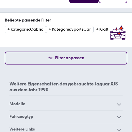
Beliebte passende Filter
+
Kategorie
:
Cabrio
+
Kategorie
:
SportsCar
+
Kraftstoffart
:
Benz
Filter anpassen
Weitere Eigenschaften des
gebrauchte Jaguar XJS
aus dem Jahr 1990
Modelle
Jaguar Daimler
Jaguar E-Pace
Fahrzeugtyp
Jaguar E-Type
Jaguar F-Pace
Jaguar XJS Cabrio 1995
Jaguar XJS Cabrio 1996
Weitere Links