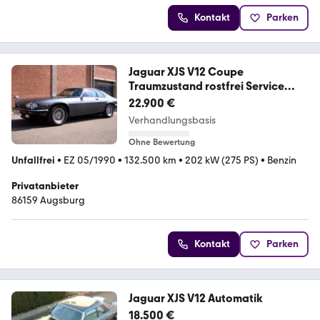
Kontakt
Parken
Jaguar XJS V12 Coupe
Traumzustand rostfrei Service
2026
22.900 €
Verhandlungsbasis
Ohne Bewertung
Unfallfrei
•
EZ 05/1990
•
132.500 km
•
202 kW (275 PS)
•
Benzin
Privatanbieter
86159 Augsburg
Kontakt
Parken
Jaguar XJS V12 Automatik
18.500 €