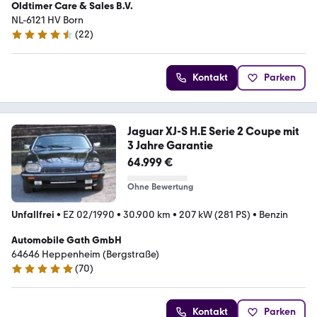
Oldtimer Care & Sales B.V.
NL-6121 HV Born
(
22
)
4.7 Sterne
Kontakt
Parken
Jaguar XJ-S H.E Serie 2 Coupe mit
3 Jahre Garantie
64.999 €
Ohne Bewertung
Unfallfrei
•
EZ 02/1990
•
30.900 km
•
207 kW (281 PS)
•
Benzin
Automobile Gath GmbH
64646 Heppenheim (Bergstraße)
(
70
)
5 Sterne
Kontakt
Parken