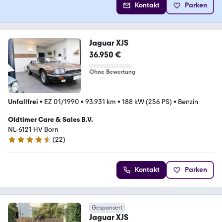
Kontakt
Parken
Jaguar XJS
36.950 €
Ohne Bewertung
Unfallfrei
•
EZ 01/1990
•
93.931 km
•
188 kW (256 PS)
•
Benzin
Oldtimer Care & Sales B.V.
NL-6121 HV Born
(
22
)
4.7 Sterne
Kontakt
Parken
Gesponsert
Jaguar XJS