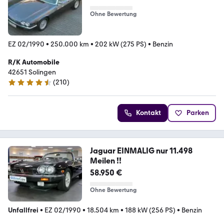
Ohne Bewertung
EZ 02/1990
•
250.000 km
•
202 kW (275 PS)
•
Benzin
R/K Automobile
42651 Solingen
(
210
)
4.6 Sterne
Kontakt
Parken
Jaguar EINMALIG nur 11.498
Meilen !!
58.950 €
Ohne Bewertung
Unfallfrei
•
EZ 02/1990
•
18.504 km
•
188 kW (256 PS)
•
Benzin