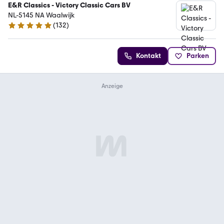
E&R Classics - Victory Classic Cars BV
NL-5145 NA Waalwijk
(
132
)
5 Sterne
Kontakt
Parken