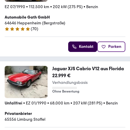
EZ 07/1990
•
112.500 km
•
202 kW (275 PS)
•
Benzin
Automobile Gath GmbH
64646 Heppenheim (Bergstraße)
(
70
)
5 Sterne
Kontakt
Parken
Jaguar XJS Cabrio V12 aus Florida
22.999 €
Verhandlungsbasis
Ohne Bewertung
Unfallfrei
•
EZ 01/1990
•
68.000 km
•
207 kW (281 PS)
•
Benzin
Privatanbieter
65556 Limburg Staffel