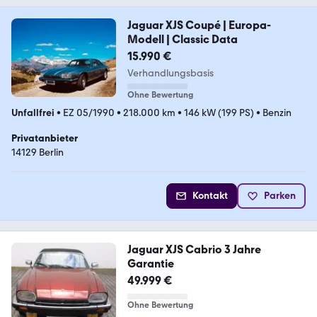
Jaguar XJS Coupé | Europa-
Modell | Classic Data
15.990 €
Verhandlungsbasis
Ohne Bewertung
Unfallfrei
•
EZ 05/1990
•
218.000 km
•
146 kW (199 PS)
•
Benzin
Privatanbieter
14129 Berlin
Kontakt
Parken
Jaguar XJS Cabrio 3 Jahre
Garantie
49.999 €
Ohne Bewertung