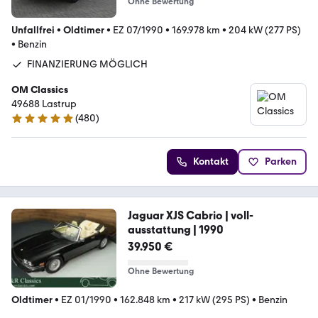
Ohne Bewertung
Unfallfrei
•
Oldtimer
•
EZ 07/1990
•
169.978 km
•
204 kW (277 PS)
•
Benzin
FINANZIERUNG MÖGLICH
OM Classics
49688 Lastrup
(
480
)
4.8 Sterne
Kontakt
Parken
Jaguar XJS Cabrio | voll-
ausstattung | 1990
39.950 €
Ohne Bewertung
Oldtimer
•
EZ 01/1990
•
162.848 km
•
217 kW (295 PS)
•
Benzin