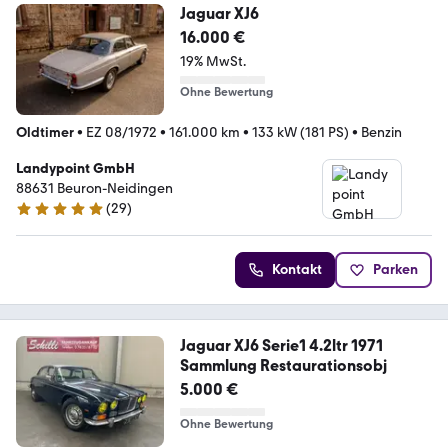
Jaguar XJ6
16.000 €
19% MwSt.
Ohne Bewertung
Oldtimer
•
EZ 08/1972
•
161.000 km
•
133 kW (181 PS)
•
Benzin
Landypoint GmbH
88631 Beuron-Neidingen
(
29
)
5 Sterne
Kontakt
Parken
Jaguar XJ6 Serie1 4.2ltr 1971
Sammlung Restaurationsobj
5.000 €
Ohne Bewertung