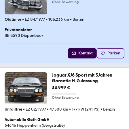
Ohne Bewertung
Oldtimer
•
EZ 04/1977
•
106.236 km
•
Benzin
Privatanbieter
BE-3590 Diepenbeek
Kontakt
Parken
Jaguar XJ6 Sport mit 3Jahren
Garantie H-Zulassung
34.999 €
Ohne Bewertung
Unfallfrei
•
EZ 02/1997
•
47.500 km
•
177 kW (241 PS)
•
Benzin
Automobile Gath GmbH
64646 Heppenheim (Bergstraße)