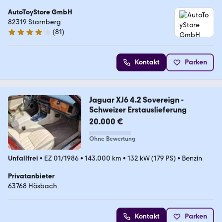
AutoToyStore GmbH
82319 Starnberg
(
81
)
4 Sterne
Kontakt
Parken
Jaguar XJ6 4.2 Sovereign -
Schweizer Erstauslieferung
20.000 €
Ohne Bewertung
Unfallfrei
•
EZ 01/1986
•
143.000 km
•
132 kW (179 PS)
•
Benzin
Privatanbieter
63768 Hösbach
Kontakt
Parken