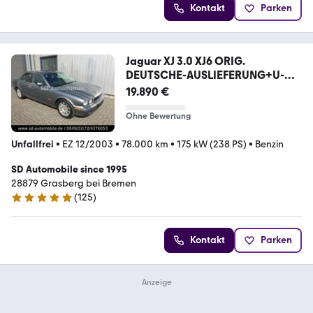
Kontakt
Parken
Jaguar XJ 3.0 XJ6 ORIG.
DEUTSCHE-AUSLIEFERUNG+U-
FREI+SH
19.890 €
Ohne Bewertung
Unfallfrei
•
EZ 12/2003
•
78.000 km
•
175 kW (238 PS)
•
Benzin
SD Automobile since 1995
28879 Grasberg bei Bremen
(
125
)
4.9 Sterne
Kontakt
Parken