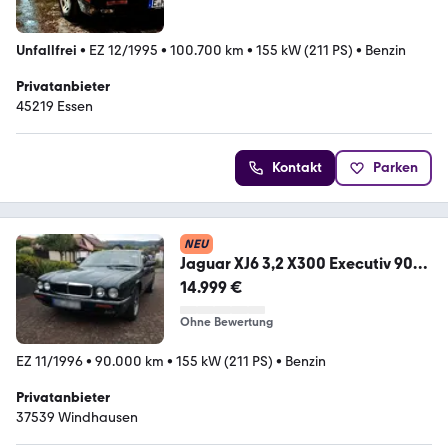
Unfallfrei
•
EZ 12/1995
•
100.700 km
•
155 kW (211 PS)
•
Benzin
Privatanbieter
45219 Essen
Kontakt
Parken
NEU
Jaguar XJ6 3,2 X300 Executiv 90
tkm origin...
14.999 €
Ohne Bewertung
EZ 11/1996
•
90.000 km
•
155 kW (211 PS)
•
Benzin
Privatanbieter
37539 Windhausen