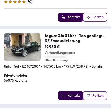
(
70
)
5 Sterne
Kontakt
Parken
Jaguar XJ6 3 Liter - Top gepflegt,
DE Erstauslieferung
19.950 €
Verhandlungsbasis
Ohne Bewertung
Unfallfrei
•
EZ 07/2004
•
147.500 km
•
175 kW (238 PS)
•
Benzin
Privatanbieter
56075 Koblenz
Kontakt
Parken