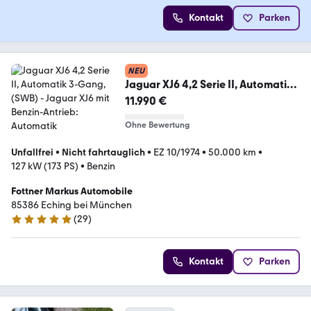
Kontakt
Parken
NEU
Jaguar XJ6 4,2 Serie II, Automatik
3-Gang, (SWB)
11.990 €
Ohne Bewertung
Unfallfrei
•
Nicht fahrtauglich
•
EZ 10/1974
•
50.000 km
•
127 kW (173 PS)
•
Benzin
Fottner Markus Automobile
85386 Eching bei München
(
29
)
5 Sterne
Kontakt
Parken