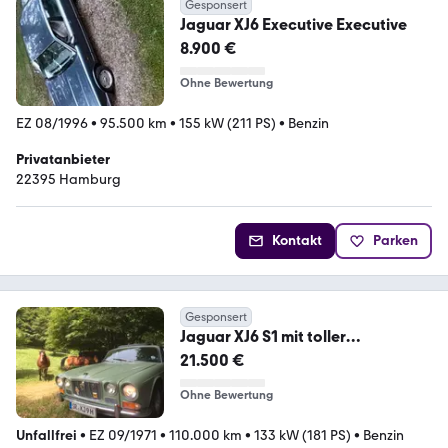
Gesponsert
Jaguar XJ6 Executive Executive
8.900 €
Ohne Bewertung
EZ 08/1996
•
95.500 km
•
155 kW (211 PS)
•
Benzin
Privatanbieter
22395 Hamburg
Kontakt
Parken
Gesponsert
Jaguar XJ6 S1 mit toller
Ausstattung in Top Zustand
21.500 €
Ohne Bewertung
Unfallfrei
•
EZ 09/1971
•
110.000 km
•
133 kW (181 PS)
•
Benzin