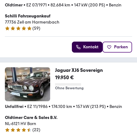
Oldtimer
•
EZ 07/1971
•
82.684 km
•
147 kW (200 PS)
•
Benzin
Schilli Fahrzeugankauf
77736 Zell am Harmersbach
(
59
)
5 Sterne
Kontakt
Parken
Jaguar XJ6 Sovereign
19.950 €
Ohne Bewertung
Unfallfrei
•
EZ 11/1986
•
174.100 km
•
157 kW (213 PS)
•
Benzin
Oldtimer Care & Sales B.V.
NL-6121 HV Born
(
22
)
4.7 Sterne