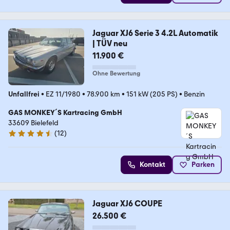
Jaguar XJ6 Serie 3 4.2L Automatik
| TÜV neu
11.900 €
Ohne Bewertung
Unfallfrei
•
EZ 11/1980
•
78.900 km
•
151 kW (205 PS)
•
Benzin
GAS MONKEY´S Kartracing GmbH
33609 Bielefeld
(
12
)
4.7 Sterne
Kontakt
Parken
Jaguar XJ6 COUPE
26.500 €