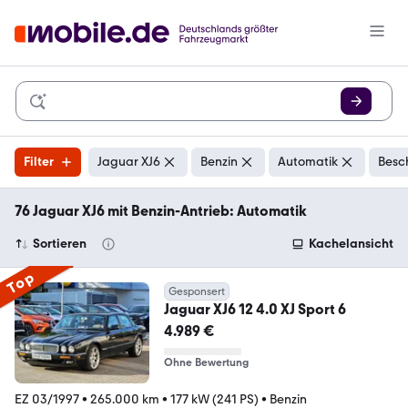
Filter
Jaguar XJ6
Benzin
Automatik
Besc
76 Jaguar XJ6 mit Benzin-Antrieb: Automatik
Sortieren
Kachelansicht
Top
Gesponsert
Jaguar XJ6 12 4.0 XJ Sport 6
4.989 €
Ohne Bewertung
EZ 03/1997
•
265.000 km
•
177 kW (241 PS)
•
Benzin