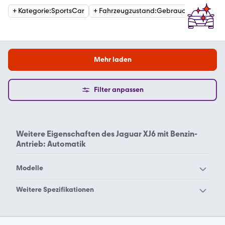
+
Kategorie
:
SportsCar
+
Fahrzeugzustand
:
Gebraucht
Mehr laden
Filter anpassen
Weitere Eigenschaften des
Jaguar XJ6 mit Benzin-
Antrieb: Automatik
Modelle
Jaguar Daimler
Jaguar E-Pace
Weitere Spezifikationen
Jaguar E-Type
Jaguar F-Pace
Jaguar XJ6 Diesel
Jaguar F-Type
Jaguar I-Pace
Automatik