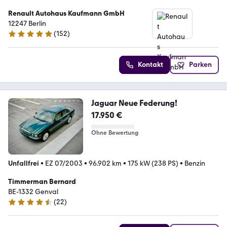
Renault Autohaus Kaufmann GmbH
12247 Berlin
(
152
)
4.8 Sterne
Kontakt
Parken
Jaguar Neue Federung!
17.950 €
Ohne Bewertung
Unfallfrei
•
EZ 07/2003
•
96.902 km
•
175 kW (238 PS)
•
Benzin
Timmerman Bernard
BE-1332 Genval
(
22
)
4.7 Sterne