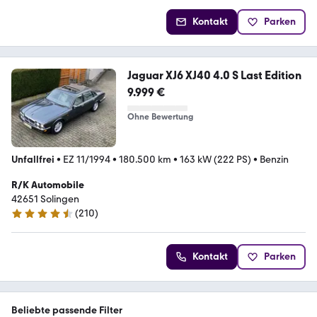
Kontakt
Parken
Jaguar XJ6 XJ40 4.0 S Last Edition
9.999 €
Ohne Bewertung
Unfallfrei
•
EZ 11/1994
•
180.500 km
•
163 kW (222 PS)
•
Benzin
R/K Automobile
42651 Solingen
(
210
)
4.6 Sterne
Kontakt
Parken
Beliebte passende Filter