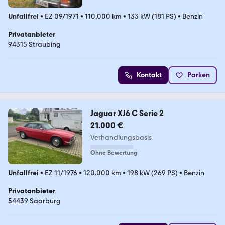
Unfallfrei
•
EZ 09/1971
•
110.000 km
•
133 kW (181 PS)
•
Benzin
Privatanbieter
94315 Straubing
Kontakt
Parken
Jaguar XJ6 C Serie 2
21.000 €
Verhandlungsbasis
Ohne Bewertung
Unfallfrei
•
EZ 11/1976
•
120.000 km
•
198 kW (269 PS)
•
Benzin
Privatanbieter
54439 Saarburg