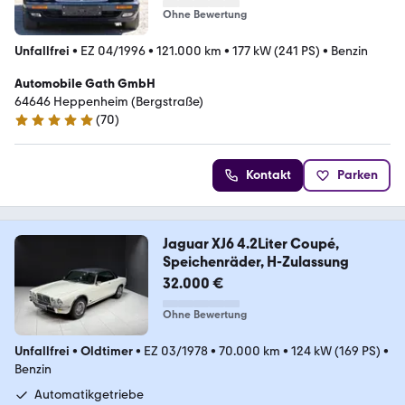
Ohne Bewertung
Unfallfrei
•
EZ 04/1996
•
121.000 km
•
177 kW (241 PS)
•
Benzin
Automobile Gath GmbH
64646 Heppenheim (Bergstraße)
(
70
)
5 Sterne
Kontakt
Parken
Jaguar XJ6 4.2Liter Coupé,
Speichenräder, H-Zulassung
32.000 €
Ohne Bewertung
Unfallfrei
•
Oldtimer
•
EZ 03/1978
•
70.000 km
•
124 kW (169 PS)
•
Benzin
Automatikgetriebe