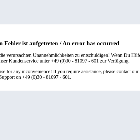
n Fehler ist aufgetreten / An error has occurred
 die verursachten Unannehmlichkeiten zu entschuldigen! Wenn Du Hilfe
unser Kundenservice unter +49 (0)30 - 81097 - 601 zur Verfügung.
se for any inconvenience! If you require assistance, please contact our
upport on +49 (0)30 - 81097 - 601.
e