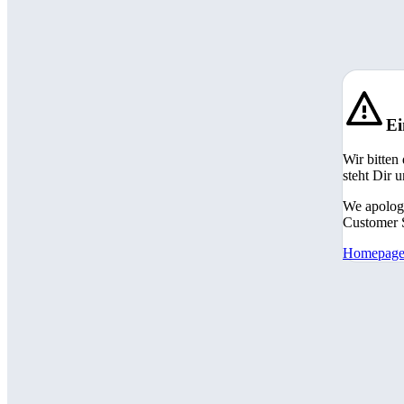
Ei
Wir bitten
steht Dir 
We apologi
Customer S
Homepag