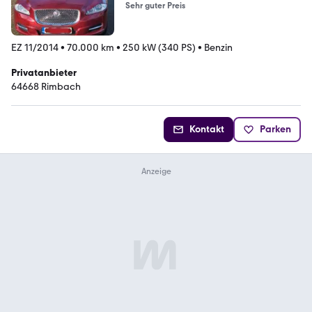
Sehr guter Preis
EZ 11/2014
•
70.000 km
•
250 kW (340 PS)
•
Benzin
Privatanbieter
64668 Rimbach
Kontakt
Parken