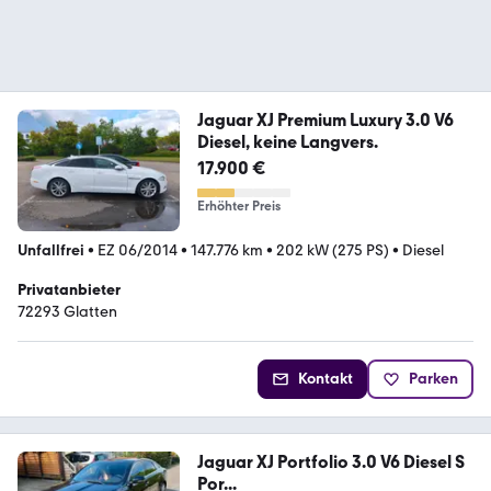
Jaguar XJ Premium Luxury 3.0 V6
Diesel, keine Langvers.
17.900 €
Erhöhter Preis
Unfallfrei
•
EZ 06/2014
•
147.776 km
•
202 kW (275 PS)
•
Diesel
Privatanbieter
72293 Glatten
Kontakt
Parken
Jaguar XJ Portfolio 3.0 V6 Diesel S
Por...