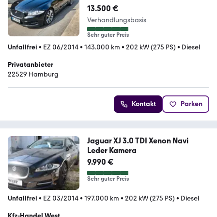
13.500 €
Verhandlungsbasis
Sehr guter Preis
Unfallfrei
•
EZ 06/2014
•
143.000 km
•
202 kW (275 PS)
•
Diesel
Privatanbieter
22529 Hamburg
Kontakt
Parken
Jaguar XJ 3.0 TDI Xenon Navi
Leder Kamera
9.990 €
Sehr guter Preis
Unfallfrei
•
EZ 03/2014
•
197.000 km
•
202 kW (275 PS)
•
Diesel
Kfz-Handel West