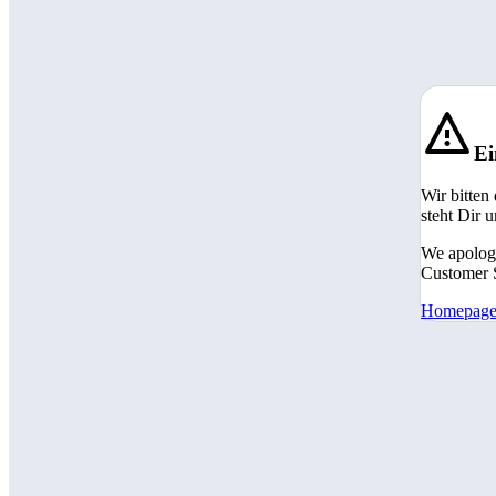
Ei
Wir bitten
steht Dir 
We apologi
Customer S
Homepag