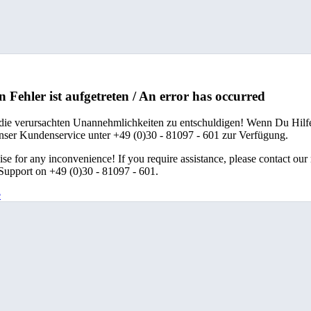
n Fehler ist aufgetreten / An error has occurred
 die verursachten Unannehmlichkeiten zu entschuldigen! Wenn Du Hilfe
unser Kundenservice unter +49 (0)30 - 81097 - 601 zur Verfügung.
se for any inconvenience! If you require assistance, please contact our
upport on +49 (0)30 - 81097 - 601.
e