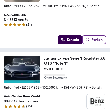
Unfallfrei
•
EZ 06/1962
•
79.000 km
•
195 kW (265 PS)
•
Benzin
C.C. Cars ApS
DK-8643 Ans By
(
51
)
4.9 Sterne
Kontakt
Parken
Jaguar E-Type Serie 1 Roadster 3.8
OTS *Note 1*
220.000 €
Ohne Bewertung
Unfallfrei
•
EZ 08/1962
•
152.000 km
•
154 kW (209 PS)
•
Benzin
AutoCenter Benz GmbH
88416 Ochsenhausen
(
350
)
4.7 Sterne