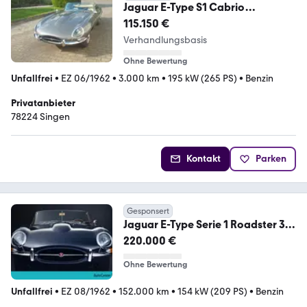
Jaguar E-Type S1 Cabrio
Gunmetalgrey Flatfloor
115.150 €
Verhandlungsbasis
Ohne Bewertung
Unfallfrei
•
EZ 06/1962
•
3.000 km
•
195 kW (265 PS)
•
Benzin
Privatanbieter
78224 Singen
Kontakt
Parken
Gesponsert
Jaguar E-Type Serie 1 Roadster 3.8
OTS *Note 1*
220.000 €
Ohne Bewertung
Unfallfrei
•
EZ 08/1962
•
152.000 km
•
154 kW (209 PS)
•
Benzin