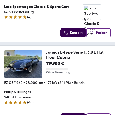
Laro Sportwagen Classic & Sports Cars
56191 Weitersburg
(
4
)
5 Sterne
Kontakt
Parken
Jaguar E-Type Serie 1, 3,8 L Flat
Floor Cabrio
119.900 €
Ohne Bewertung
EZ 06/1962
•
98.000 km
•
177 kW (241 PS)
•
Benzin
Philipp Dillinger
94081 Fürstenzell
(
48
)
5 Sterne