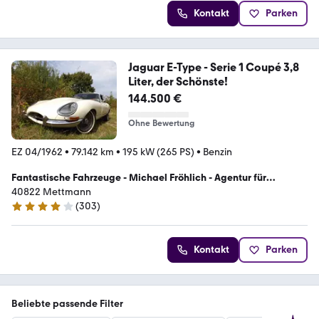
Kontakt
Parken
Jaguar E-Type - Serie 1 Coupé 3,8
Liter, der Schönste!
144.500 €
Ohne Bewertung
EZ 04/1962
•
79.142 km
•
195 kW (265 PS)
•
Benzin
Fantastische Fahrzeuge - Michael Fröhlich - Agentur für
Oldtimer
40822 Mettmann
(
303
)
4.2 Sterne
Kontakt
Parken
Beliebte passende Filter