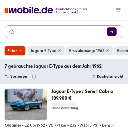
Filter
Jaguar E-Type
Erstzulassung: 1962
Besch
7 gebrauchte Jaguar E-Type aus dem Jahr 1962
Sortieren
Kachelansicht
Jaguar E-Type / Serie I Cabrio
189.900 €
Ohne Bewertung
Oldtimer
•
EZ 03/1962
•
90.771 km
•
232 kW (315 PS)
•
Benzin