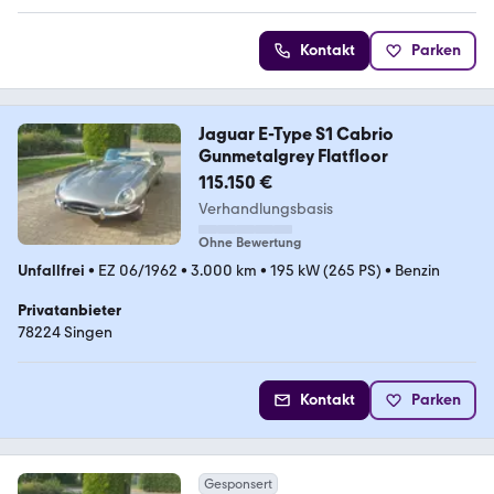
Kontakt
Parken
Jaguar E-Type S1 Cabrio
Gunmetalgrey Flatfloor
115.150 €
Verhandlungsbasis
Ohne Bewertung
Unfallfrei
•
EZ 06/1962
•
3.000 km
•
195 kW (265 PS)
•
Benzin
Privatanbieter
78224 Singen
Kontakt
Parken
Gesponsert