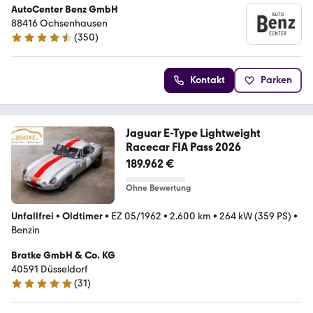
AutoCenter Benz GmbH
88416 Ochsenhausen
(
350
)
4.7 Sterne
Kontakt
Parken
Jaguar E-Type Lightweight
Racecar FIA Pass 2026
189.962 €
Ohne Bewertung
Unfallfrei
•
Oldtimer
•
EZ 05/1962
•
2.600 km
•
264 kW (359 PS)
•
Benzin
Bratke GmbH & Co. KG
40591 Düsseldorf
(
31
)
5 Sterne