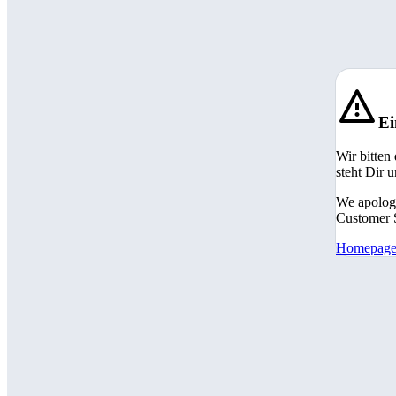
Ei
Wir bitten
steht Dir 
We apologi
Customer S
Homepag