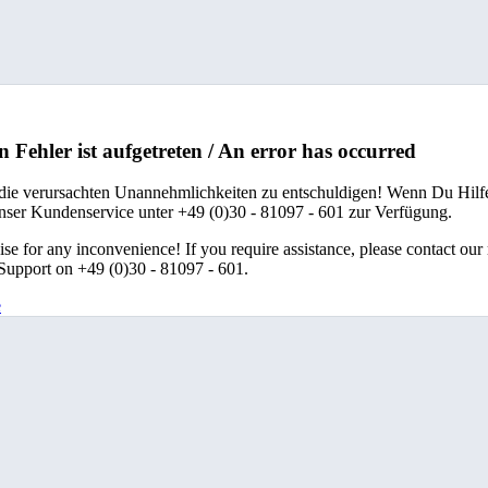
n Fehler ist aufgetreten / An error has occurred
 die verursachten Unannehmlichkeiten zu entschuldigen! Wenn Du Hilfe
unser Kundenservice unter +49 (0)30 - 81097 - 601 zur Verfügung.
se for any inconvenience! If you require assistance, please contact our
upport on +49 (0)30 - 81097 - 601.
e