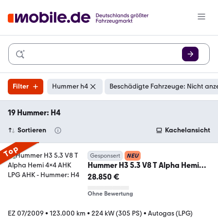
Filter
Hummer h4
Beschädigte Fahrzeuge: Nicht anz
19 Hummer: H4
Sortieren
Kachelansicht
Top
Gesponsert
NEU
Hummer H3 5.3 V8 T Alpha Hemi
4x4 AHK LPG AHK
28.850 €
Ohne Bewertung
EZ 07/2009
•
123.000 km
•
224 kW (305 PS)
•
Autogas (LPG)