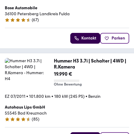
Bose Automobile
36100 Petersberg Landkreis Fulda
(
67
)
4.5 Sterne
Kontakt
Parken
Hummer H3 3.7i | Schalter | 4WD |
R.Kamera
19.990 €
Ohne Bewertung
EZ 07/2011
•
101.800 km
•
180 kW (245 PS)
•
Benzin
Autohaus Lips GmbH
55545 Bad Kreuznach
(
85
)
4.5 Sterne