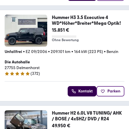
Hummer H3 3.5 Executive 4
WD*Höher*Breiter*Mega Optik!
15.851 €
Ohne Bewertung
Unfallfrei
•
EZ 09/2006
•
209.101 km
•
164 kW (223 PS)
•
Benzin
Die Autohalle
27755 Delmenhorst
(
372
)
4.9 Sterne
Kontakt
Parken
Hummer H2 6.0L V8 TUNING/ AHK
/ BOSE / 4xSHZ/ DVD / R24
49.950 €