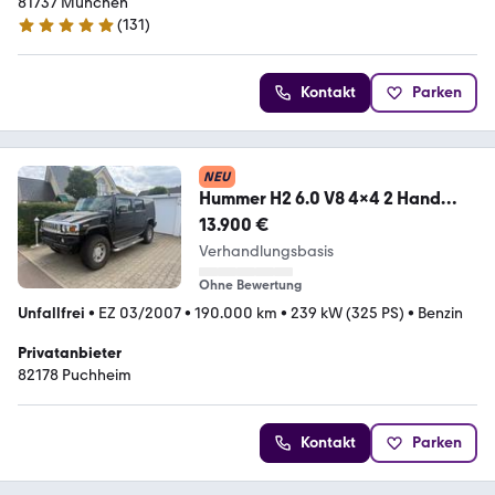
81737 München
(
131
)
5 Sterne
Kontakt
Parken
NEU
Hummer H2 6.0 V8 4x4 2 Hand
Deutsches Fahrzeug
13.900 €
Verhandlungsbasis
Ohne Bewertung
Unfallfrei
•
EZ 03/2007
•
190.000 km
•
239 kW (325 PS)
•
Benzin
Privatanbieter
82178 Puchheim
Kontakt
Parken