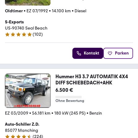
Oldtimer
•
EZ 07/1992
•
14.100 km
•
Diesel
S-Exports
US-90740 Seal Beach
(
102
)
4.9 Sterne
Kontakt
Parken
Hummer H3 3.7 AUTOMATIK 4X4
DIFF SCHIEBEDACH+AHK
6.500 €
Ohne Bewertung
EZ 03/2009
•
56.181 km
•
180 kW (245 PS)
•
Benzin
Auto-Schiller Z.D.
85077 Manching
(
224
)