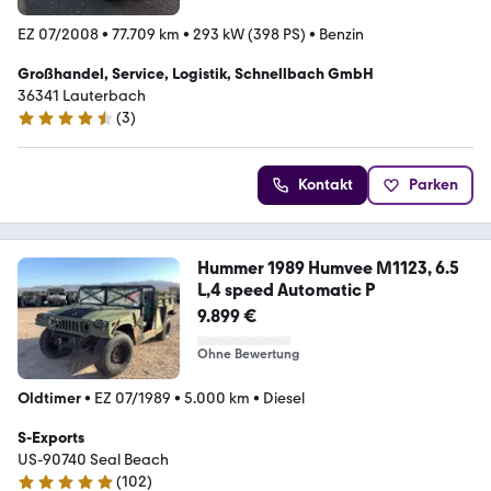
EZ 07/2008
•
77.709 km
•
293 kW (398 PS)
•
Benzin
Großhandel, Service, Logistik, Schnellbach GmbH
36341 Lauterbach
(
3
)
4.3 Sterne
Kontakt
Parken
Hummer 1989 Humvee M1123, 6.5
L,4 speed Automatic P
9.899 €
Ohne Bewertung
Oldtimer
•
EZ 07/1989
•
5.000 km
•
Diesel
S-Exports
US-90740 Seal Beach
(
102
)
4.9 Sterne