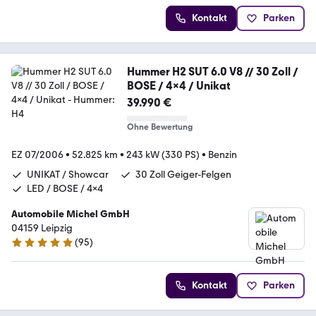
Kontakt
Parken
Hummer H2 SUT 6.0 V8 // 30 Zoll /
BOSE / 4x4 / Unikat
39.990 €
Ohne Bewertung
EZ 07/2006
•
52.825 km
•
243 kW (330 PS)
•
Benzin
UNIKAT / Showcar
30 Zoll Geiger-Felgen
LED / BOSE / 4x4
Automobile Michel GmbH
04159 Leipzig
(
95
)
4.8 Sterne
Kontakt
Parken