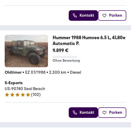
Kontakt
Parken
Hummer 1988 Humvee 6.5 L, 4L80e
Automatic P.
9.899 €
Ohne Bewertung
Oldtimer
•
EZ 07/1988
•
2.300 km
•
Diesel
S-Exports
US-90740 Seal Beach
(
102
)
4.9 Sterne
Kontakt
Parken