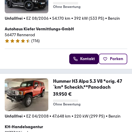
Ohne Bewertung
Unfallfrei
•
EZ 08/2006
•
54.170 km
•
392 kW (533 PS)
•
Benzin
Autohaus Kiefer Vermittlungs-GmbH
56477 Rennerod
(
116
)
4.6 Sterne
Kontakt
Parken
Hummer H3 Alpa 5.3 V8 *orig. 47
´km* Scheckh.**Panodach
39.950 €
Ohne Bewertung
Unfallfrei
•
EZ 04/2008
•
47.648 km
•
220 kW (299 PS)
•
Benzin
KH-Handelsagentur