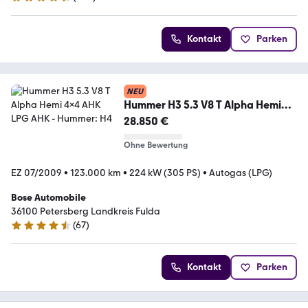
4.7 Sterne
Kontakt
Parken
NEU
Hummer H3 5.3 V8 T Alpha Hemi
4x4 AHK LPG AHK
28.850 €
Ohne Bewertung
EZ 07/2009
•
123.000 km
•
224 kW (305 PS)
•
Autogas (LPG)
Bose Automobile
36100 Petersberg Landkreis Fulda
(
67
)
4.5 Sterne
Kontakt
Parken