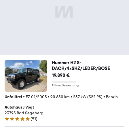
Hummer H2 S-
DACH/4xSHZ/LEDER/BOSE
19.890 €
Ohne Bewertung
Unfallfrei
•
EZ 01/2005
•
90.650 km
•
237 kW (322 PS)
•
Benzin
Autohaus J.Vogt
23795 Bad Segeberg
(
91
)
4.8 Sterne