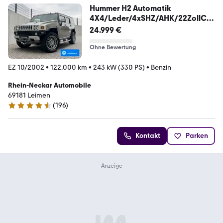
Hummer H2 Automatik
4X4/Leder/4xSHZ/AHK/22ZollChr
om
24.999 €
Ohne Bewertung
EZ 10/2002
•
122.000 km
•
243 kW (330 PS)
•
Benzin
Rhein-Neckar Automobile
69181 Leimen
(
196
)
4.4 Sterne
Kontakt
Parken