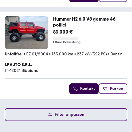
Hummer H2 6.0 V8 gomme 46
pollici
83.000 €
Ohne Bewertung
Unfallfrei
•
EZ 01/2004
•
133.000 km
•
237 kW (322 PS)
•
Benzin
LF AUTO S.R.L.
IT-42021 Bibbiano
Kontakt
Parken
Filter anpassen