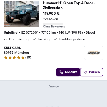
Hummer H1 Open Top 4 Door -
Zivilversion
119.900 €
19% MwSt.
Ohne Bewertung
Unfallfrei
•
EZ 07/2001
•
77.100 km
•
140 kW (190 PS)
•
Diesel
Finanzierung
Leasing
Inzahlungnahme
KULT CARS
80939 München
(
10
)
5 Sterne
Kontakt
Parken