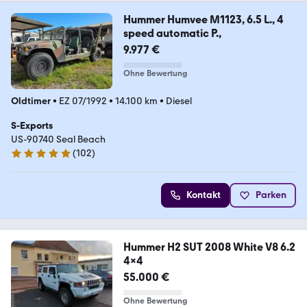
Hummer Humvee M1123, 6.5 L., 4
speed automatic P.,
9.977 €
Ohne Bewertung
Oldtimer
•
EZ 07/1992
•
14.100 km
•
Diesel
S-Exports
US-90740 Seal Beach
(
102
)
4.9 Sterne
Kontakt
Parken
Hummer H2 SUT 2008 White V8 6.2
4x4
55.000 €
Ohne Bewertung