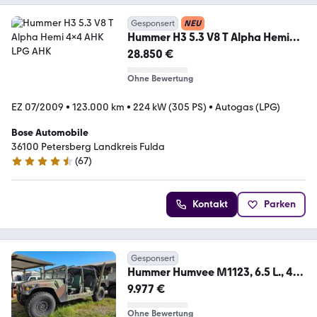
Gesponsert
NEU
Hummer H3 5.3 V8 T Alpha Hemi
4x4 AHK LPG AHK
28.850 €
Ohne Bewertung
EZ 07/2009
•
123.000 km
•
224 kW (305 PS)
•
Autogas (LPG)
Bose Automobile
36100 Petersberg Landkreis Fulda
(
67
)
4.5 Sterne
Kontakt
Parken
Gesponsert
Hummer Humvee M1123, 6.5 L., 4
speed automatic P.,
9.977 €
Ohne Bewertung