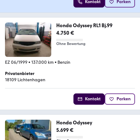
Kontakt
Parken
Honda Odyssey RL1 Bj.99
4.750 €
Ohne Bewertung
EZ 06/1999
•
137.000 km
•
Benzin
Privatanbieter
18109 Lichtenhagen
Kontakt
Parken
Honda Odyssey
5.699 €