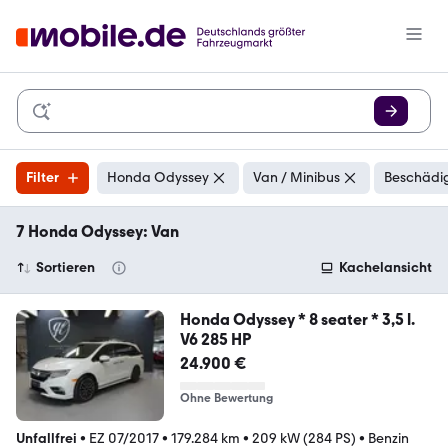
Filter
Honda Odyssey
Van / Minibus
Beschädig
7 Honda Odyssey: Van
Sortieren
Kachelansicht
Honda Odyssey * 8 seater * 3,5 l.
V6 285 HP
24.900 €
Ohne Bewertung
Unfallfrei
•
EZ 07/2017
•
179.284 km
•
209 kW (284 PS)
•
Benzin