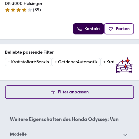
DK-3000 Helsingør
(
89
)
4.2 Sterne
Kontakt
Parken
Beliebte passende Filter
+
Kraftstoffart
:
Benzin
+
Getriebe
:
Automatik
+
Kraftstoffart
:
Die
Filter anpassen
Weitere Eigenschaften des
Honda Odyssey: Van
Modelle