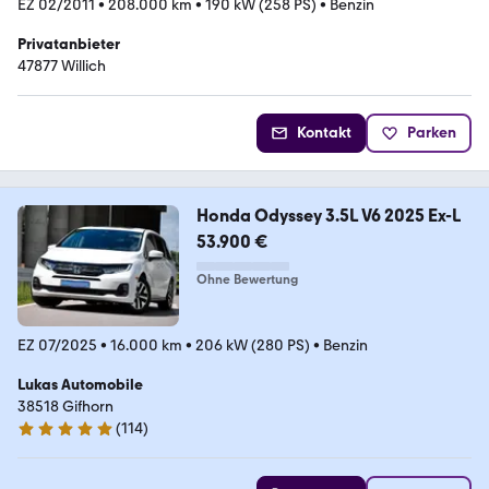
EZ 02/2011
•
208.000 km
•
190 kW (258 PS)
•
Benzin
Privatanbieter
47877 Willich
Kontakt
Parken
Honda Odyssey 3.5L V6 2025 Ex-L
53.900 €
Ohne Bewertung
EZ 07/2025
•
16.000 km
•
206 kW (280 PS)
•
Benzin
Lukas Automobile
38518 Gifhorn
(
114
)
4.9 Sterne