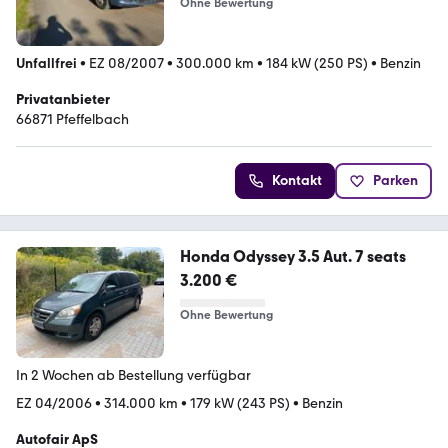
Ohne Bewertung
Unfallfrei
•
EZ 08/2007
•
300.000 km
•
184 kW (250 PS)
•
Benzin
Privatanbieter
66871 Pfeffelbach
Kontakt
Parken
Honda Odyssey 3.5 Aut. 7 seats
3.200 €
Ohne Bewertung
In 2 Wochen ab Bestellung verfügbar
EZ 04/2006
•
314.000 km
•
179 kW (243 PS)
•
Benzin
Autofair ApS