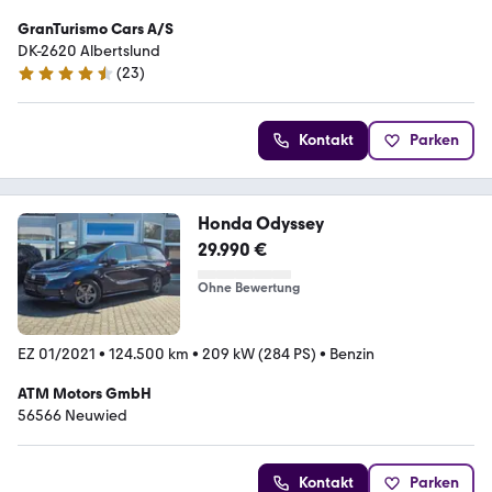
GranTurismo Cars A/S
DK-2620 Albertslund
(
23
)
4.5 Sterne
Kontakt
Parken
Honda Odyssey
29.990 €
Ohne Bewertung
EZ 01/2021
•
124.500 km
•
209 kW (284 PS)
•
Benzin
ATM Motors GmbH
56566 Neuwied
Kontakt
Parken