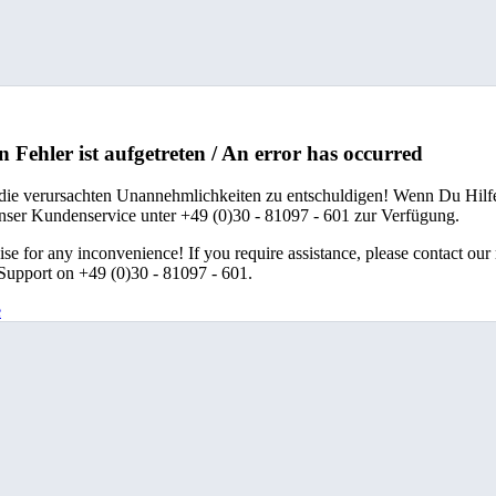
n Fehler ist aufgetreten / An error has occurred
 die verursachten Unannehmlichkeiten zu entschuldigen! Wenn Du Hilfe
unser Kundenservice unter +49 (0)30 - 81097 - 601 zur Verfügung.
se for any inconvenience! If you require assistance, please contact our
upport on +49 (0)30 - 81097 - 601.
e