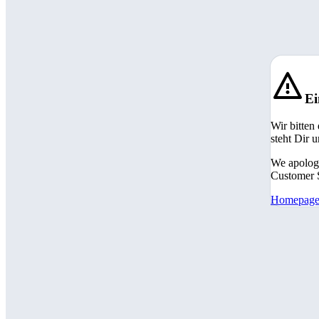
Ei
Wir bitten
steht Dir 
We apologi
Customer S
Homepag