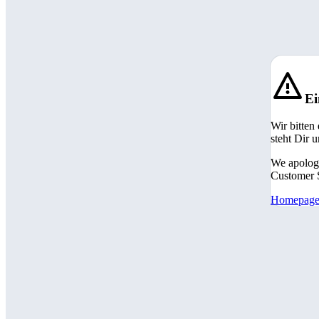
Ei
Wir bitten
steht Dir 
We apologi
Customer S
Homepag