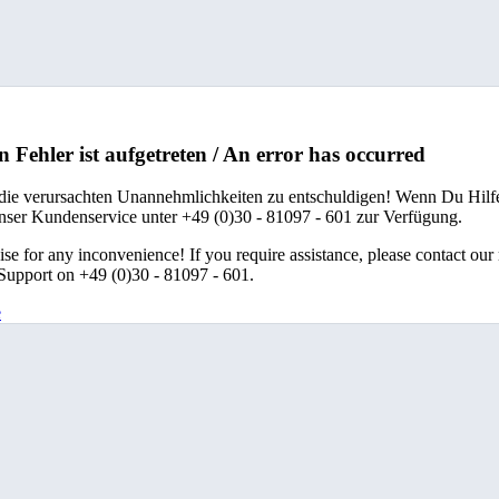
n Fehler ist aufgetreten / An error has occurred
 die verursachten Unannehmlichkeiten zu entschuldigen! Wenn Du Hilfe
unser Kundenservice unter +49 (0)30 - 81097 - 601 zur Verfügung.
se for any inconvenience! If you require assistance, please contact our
upport on +49 (0)30 - 81097 - 601.
e