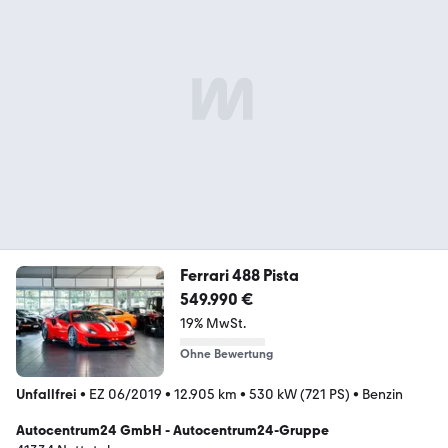
Ferrari 488 Pista
549.990 €
19% MwSt.
Ohne Bewertung
Unfallfrei
•
EZ 06/2019
•
12.905 km
•
530 kW (721 PS)
•
Benzin
Autocentrum24 GmbH - Autocentrum24-Gruppe