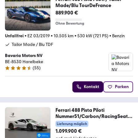
Made/Blu TourDeFrance
889.900 €
Ohne Bewertung
Unfallfrei
•
EZ 03/2019
•
10.505 km
•
530 kW (721 PS)
•
Benzin
Tailor Made / Blu TDF
Bavaria Motors NV
BE-8530 Harelbeke
(
55
)
4.7 Sterne
Kontakt
Parken
Ferrari 488 Pista Piloti
Nummer51/Carbon/RacingSeats/
PPF
Lieferung möglich
1.099.900 €