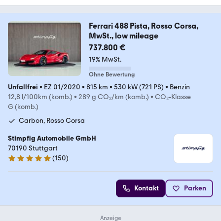
Ferrari 488 Pista, Rosso Corsa,
MwSt., low mileage
737.800 €
19% MwSt.
Ohne Bewertung
Unfallfrei
•
EZ 01/2020
•
815 km
•
530 kW (721 PS)
•
Benzin
12,8 l/100km (komb.)
•
289 g CO₂/km (komb.)
•
CO₂-Klasse
G (komb.)
Carbon, Rosso Corsa
Stimpfig Automobile GmbH
70190 Stuttgart
(
150
)
4.9 Sterne
Kontakt
Parken