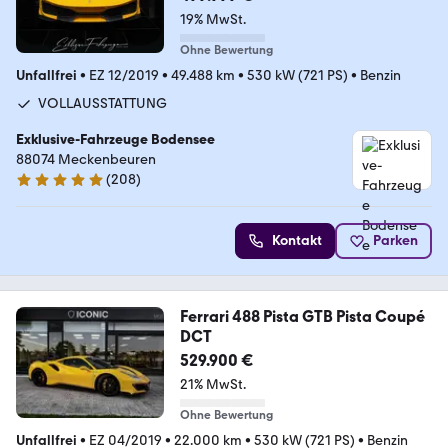
19% MwSt.
Ohne Bewertung
Unfallfrei
•
EZ 12/2019
•
49.488 km
•
530 kW (721 PS)
•
Benzin
VOLLAUSSTATTUNG
Exklusive-Fahrzeuge Bodensee
88074 Meckenbeuren
(
208
)
5 Sterne
Kontakt
Parken
Ferrari 488 Pista GTB Pista Coupé
DCT
529.900 €
21% MwSt.
Ohne Bewertung
Unfallfrei
•
EZ 04/2019
•
22.000 km
•
530 kW (721 PS)
•
Benzin