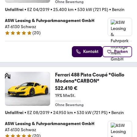
Ohne Bewertung
Unfallfrei
•
EZ 04/2019
•
25.400 km
•
530 kW (721 PS)
•
Benzin
ASW Leasing & Fuhrparkmanagement GmbH
AT-6130 Schwaz
(
20
)
4.8 Sterne
Kontakt
Parken
Ferrari 488 Pista Coupé *Giallo
Modena*CARBON*
522.410 €
19% MwSt.
Ohne Bewertung
Unfallfrei
•
EZ 08/2019
•
24.950 km
•
530 kW (721 PS)
•
Benzin
ASW Leasing & Fuhrparkmanagement GmbH
AT-6130 Schwaz
(
20
)