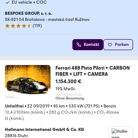
EU vehicle + COC
BESPOKE GROUP, s. r. o.
SK-821 04 Bratislava - mestská časť Ružinov
(
119
)
4.6 Sterne
Kontakt
Parken
Ferrari 488 Pista Piloti + CARBON
FIBER + LIFT + CAMERA
1.154.300 €
19% MwSt.
Ohne Bewertung
Unfallfrei
•
EZ 09/2019
•
85 km
•
530 kW (721 PS)
•
Benzin
12,4 l/100km (komb.)
•
282 g CO₂/km (komb.)
•
CO₂-Klasse
G (komb.)
Hollmann International GmbH & Co. KG
28816 Stuhr