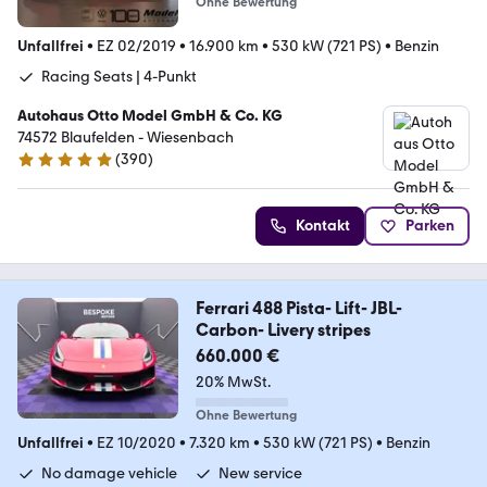
Ohne Bewertung
Unfallfrei
•
EZ 02/2019
•
16.900 km
•
530 kW (721 PS)
•
Benzin
Racing Seats | 4-Punkt
Autohaus Otto Model GmbH & Co. KG
74572 Blaufelden - Wiesenbach
(
390
)
5 Sterne
Kontakt
Parken
Ferrari 488 Pista- Lift- JBL-
Carbon- Livery stripes
660.000 €
20% MwSt.
Ohne Bewertung
Unfallfrei
•
EZ 10/2020
•
7.320 km
•
530 kW (721 PS)
•
Benzin
No damage vehicle
New service