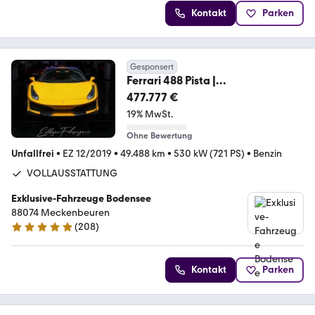
Kontakt
Parken
Gesponsert
Ferrari 488 Pista |
VOLLAUSSTATTUNG | Lift | Carbon
477.777 €
19% MwSt.
Ohne Bewertung
Unfallfrei
•
EZ 12/2019
•
49.488 km
•
530 kW (721 PS)
•
Benzin
VOLLAUSSTATTUNG
Exklusive-Fahrzeuge Bodensee
88074 Meckenbeuren
(
208
)
5 Sterne
Kontakt
Parken