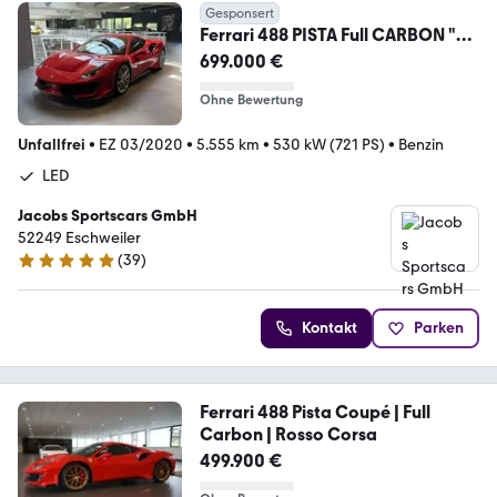
Gesponsert
Ferrari 488 PISTA Full CARBON "No
Stripe ! " Lift Kamr.
699.000 €
Ohne Bewertung
Unfallfrei
•
EZ 03/2020
•
5.555 km
•
530 kW (721 PS)
•
Benzin
LED
Jacobs Sportscars GmbH
52249 Eschweiler
(
39
)
4.8 Sterne
Kontakt
Parken
Ferrari 488 Pista Coupé | Full
Carbon | Rosso Corsa
499.900 €