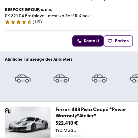
BESPOKE GROUP, s. r. o.
SK-821 04 Bratislava - mestská časť Ružinov
(
119
)
4.6 Sterne
Kontakt
Parken
Ähnliche Fahrzeuge des Anbieters
Ferrari 488 Pista Coupé *Power
Warranty*Atelier*
522.410 €
19% MwSt.