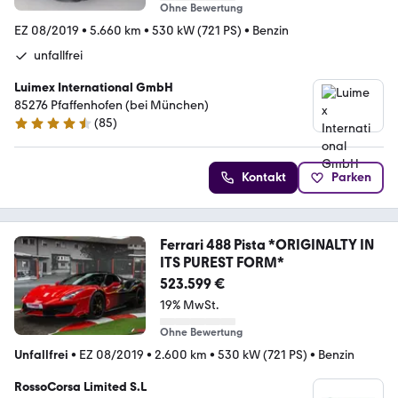
Ohne Bewertung
EZ 08/2019
•
5.660 km
•
530 kW (721 PS)
•
Benzin
unfallfrei
Luimex International GmbH
85276 Pfaffenhofen (bei München)
(
85
)
4.7 Sterne
Kontakt
Parken
Ferrari 488 Pista *ORIGINALTY IN
ITS PUREST FORM*
523.599 €
19% MwSt.
Ohne Bewertung
Unfallfrei
•
EZ 08/2019
•
2.600 km
•
530 kW (721 PS)
•
Benzin
RossoCorsa Limited S.L