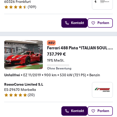
60326 Frankfurt
(
109
)
4.5 Sterne
Kontakt
Parken
NEU
Ferrari 488 Pista *ITALIAN SOUL .
UNMATCHED PERFORMANCE*
737.799 €
19% MwSt.
Ohne Bewertung
Unfallfrei
•
EZ 11/2019
•
900 km
•
530 kW (721 PS)
•
Benzin
RossoCorsa Limited S.L
ES-29670 Marbella
(
20
)
5 Sterne
Kontakt
Parken