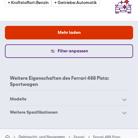
+
Kraftstoffart
:
Benzin
+
Getriebe
:
Automatik
Mehr laden
Filter anpassen
Weitere Eigenschaften des
Ferrari 488 Pista:
Sportwagen
Modelle
Ferrari 12Cilindri
Ferrari 208
Weitere Spezifikationen
Ferrari 246
Ferrari 250
Ferrari 488 Pista Coupe
Ferrari 275
Ferrari 288
Gebraucht- und Neuwagen
Ferrari
Ferrari 488 Pista