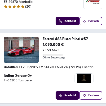
ES-29670 Marbella
(
20
)
5 Sterne
Kontakt
Parken
Ferrari 488 Pista Piloti #57
1.090.000 €
25.5% MwSt.
Ohne Bewertung
Unfallfrei
•
EZ 08/2019
•
2.541 km
•
530 kW (721 PS)
•
Benzin
Italian Garage Oy
FI-33200 Tampere
Kontakt
Parken