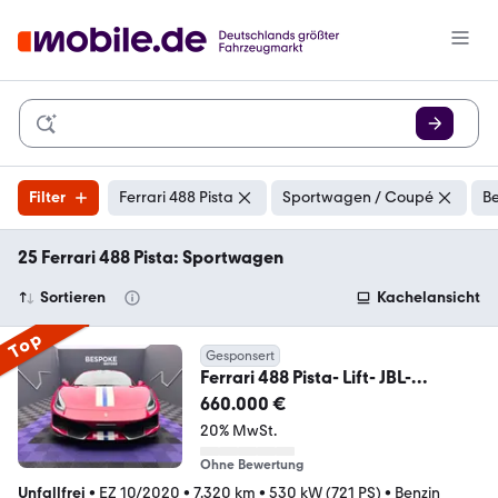
Filter
Ferrari 488 Pista
Sportwagen / Coupé
Be
25 Ferrari 488 Pista: Sportwagen
Sortieren
Kachelansicht
Top
Gesponsert
Ferrari 488 Pista- Lift- JBL-
Carbon- Livery stripes
660.000 €
20% MwSt.
Ohne Bewertung
Unfallfrei
•
EZ 10/2020
•
7.320 km
•
530 kW (721 PS)
•
Benzin