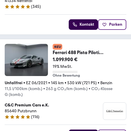
41334 Nettetal
(
345
)
5 Sterne
Kontakt
Parken
NEU
Ferrari 488 Pista Piloti
TOP/1.HD/PPF/LIMITED/CARBON/
1.099.900 €
NEW
19% MwSt.
Ohne Bewertung
Unfallfrei
•
EZ 06/2021
•
145 km
•
530 kW (721 PS)
•
Benzin
11,5 l/100km (komb.)
•
263 g CO₂/km (komb.)
•
CO₂-Klasse
G (komb.)
C&C Premium Cars e.K.
85640 Putzbrunn
(
116
)
4.9 Sterne