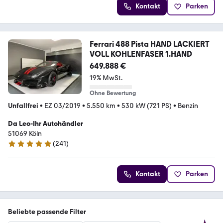
Kontakt
Parken
Ferrari 488 Pista HAND LACKIERT
VOLL KOHLENFASER 1.HAND
649.888 €
19% MwSt.
Ohne Bewertung
Unfallfrei
•
EZ 03/2019
•
5.550 km
•
530 kW (721 PS)
•
Benzin
Da Leo-Ihr Autohändler
51069 Köln
(
241
)
4.9 Sterne
Kontakt
Parken
Beliebte passende Filter