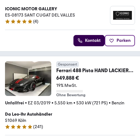
ICONIC MOTOR GALLERY
ES-08173 SANT CUGAT DEL VALLES
(
4
)
5 Sterne
Kontakt
Parken
Gesponsert
Ferrari 488 Pista HAND LACKIERT
VOLL KOHLENFASER 1.HAND
649.888 €
19% MwSt.
Ohne Bewertung
Unfallfrei
•
EZ 03/2019
•
5.550 km
•
530 kW (721 PS)
•
Benzin
Da Leo-Ihr Autohändler
51069 Köln
(
241
)
4.9 Sterne