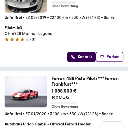
Ohne Bewertung
Unfallfrei
•
EZ 08/2019
•
22.100 km
•
530 kW (721 PS)
•
Benzin
Filoim AG
CH-6928 Manno - Lugano
(
8
)
4.1 Sterne
Kontakt
Parken
Ferrari 488 Pista Piloti ***Ferrari
Frankfurt***
1.088.000 €
19% MwSt.
Ohne Bewertung
Unfallfrei
•
EZ 01/2020
•
3.100 km
•
530 kW (721 PS)
•
Benzin
Autohaus Ulrich GmbH - Official Ferrari Dealer