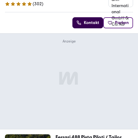
(
302
)
4.9 Sterne
Kontakt
Parken
Ferrari 488 Pista Piloti / Tailor