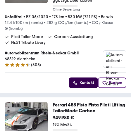
ggf. zzgl. Lieferkosten
Ohne Bewertung
Unfallfrei
•
EZ 06/2020
•
175 km
•
530 kW (721 PS)
•
Benzin
12,4 l/100km (komb.)
•
282 g CO₂/km (komb.)
•
CO₂-Klasse
G (komb.)
Piloti Tailor Made
Carbon-Ausstattung
Nr.51 Tribute Livery
Automobilzentrum Rhein-Neckar GmbH
68519 Viernheim
(
506
)
4.5 Sterne
Kontakt
Parken
Ferrari 488 Pista Pista Piloti Lifting
TailorMade Carbon
949.980 €
19% MwSt.