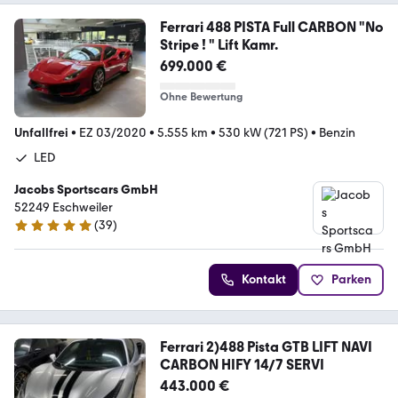
Ferrari 488 PISTA Full CARBON "No
Stripe ! " Lift Kamr.
699.000 €
Ohne Bewertung
Unfallfrei
•
EZ 03/2020
•
5.555 km
•
530 kW (721 PS)
•
Benzin
LED
Jacobs Sportscars GmbH
52249 Eschweiler
(
39
)
4.8 Sterne
Kontakt
Parken
Ferrari 2)488 Pista GTB LIFT NAVI
CARBON HIFY 14/7 SERVI
443.000 €