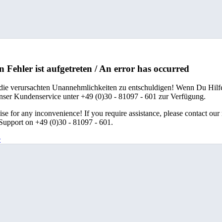
n Fehler ist aufgetreten / An error has occurred
 die verursachten Unannehmlichkeiten zu entschuldigen! Wenn Du Hilfe
unser Kundenservice unter +49 (0)30 - 81097 - 601 zur Verfügung.
se for any inconvenience! If you require assistance, please contact our
upport on +49 (0)30 - 81097 - 601.
e