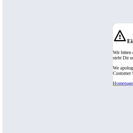
Ei
Wir bitten
steht Dir 
We apologi
Customer S
Homepag