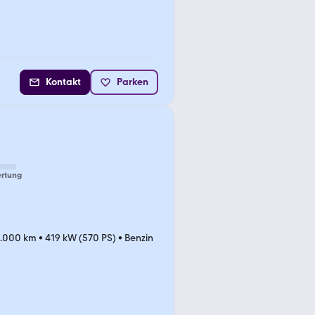
Kontakt
Parken
rtung
5.000 km
•
419 kW (570 PS)
•
Benzin