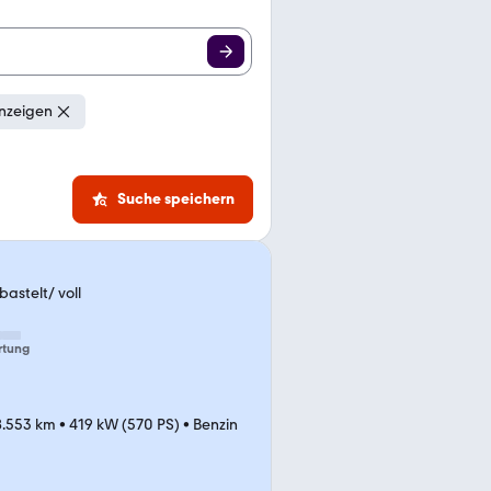
nzeigen
Suche speichern
astelt/ voll
rtung
8.553 km
•
419 kW (570 PS)
•
Benzin