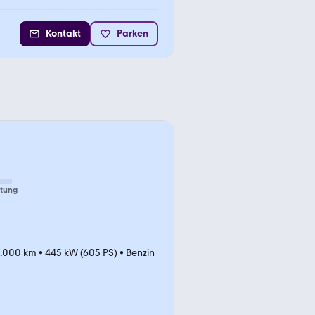
Kontakt
Parken
tung
4.000 km
•
445 kW (605 PS)
•
Benzin