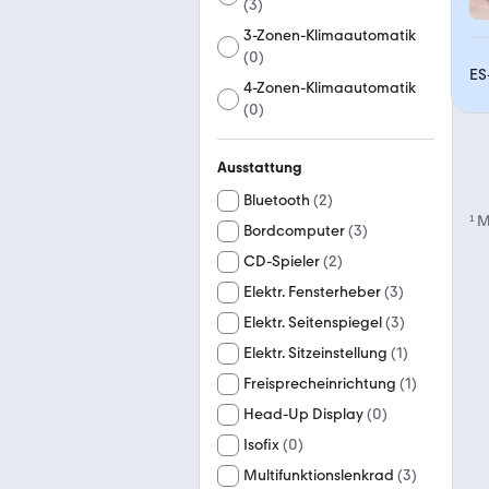
(
3
)
3-Zonen-Klimaautomatik
(
0
)
ES
4-Zonen-Klimaautomatik
(
0
)
Ausstattung
Bluetooth
(
2
)
¹
M
Bordcomputer
(
3
)
CD-Spieler
(
2
)
Elektr. Fensterheber
(
3
)
Elektr. Seitenspiegel
(
3
)
Elektr. Sitzeinstellung
(
1
)
Freisprecheinrichtung
(
1
)
Head-Up Display
(
0
)
Isofix
(
0
)
Multifunktionslenkrad
(
3
)